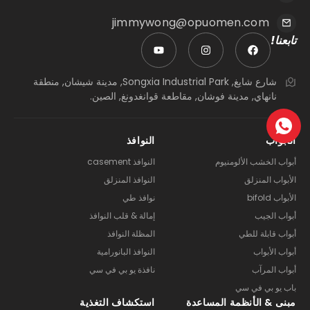
jimmywong@opuomen.com
تابعنا!
شارع شايغ, Songxia Industrial Park, مدينة شيشان, منطقة
نانهاي, مدينة فوشان, مقاطعة قوانغدونغ, الصين.
الأبواب
النوافذ
أبواب الخشب الألومنيوم
النوافذ casement
الأبواب المنزلق
النوافذ المنزلق
الأبواب bifold
نوافذ طي
أبواب الجيب
إمالة & قلب النوافذ
أبواب قابلة للطي
المظلة النوافذ
أبواب الأبواب
النوافذ البانورامية
أبواب المرآب
نافذة يو بي في سي
باب يو بي في سي
مبنى & الأنظمة المساعدة
استكشاف التغذية