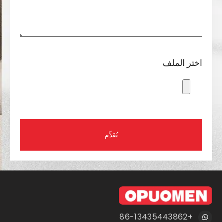
اختر الملف
يُقدِّم
+86-13435443862