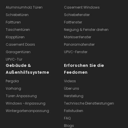
Aluminiumholz Türen
Casement Windows
Schiebetüren
Schiebefenster
Falttüren
Faltfenster
Taschentüren
Neigung & Fenster drehen
Klapptüren
Markisenfenster
Casement Doors
Panoramafenster
Garagentüren
UPVC-Fenster
UPVC-Tür
Gebäude &
Erforschen Sie die
Außenhilfssysteme
Feedomen
Pergola
Videos
Vorhang
Über uns
Türen Anpassung
Herstellung
Windows -Anpassung
Technische Dienstleistungen
Wintergartenanpassung
Fallstudien
FAQ
Blogs