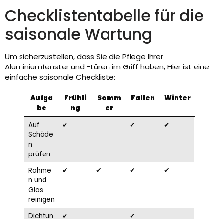
Checklistentabelle für die
saisonale Wartung
Um sicherzustellen, dass Sie die Pflege Ihrer
Aluminiumfenster und -türen im Griff haben, Hier ist eine
einfache saisonale Checkliste:
Aufga
Frühli
Somm
Fallen
Winter
be
ng
er
Auf
✔
✔
✔
Schäde
n
prüfen
Rahme
✔
✔
✔
✔
n und
Glas
reinigen
Dichtun
✔
✔