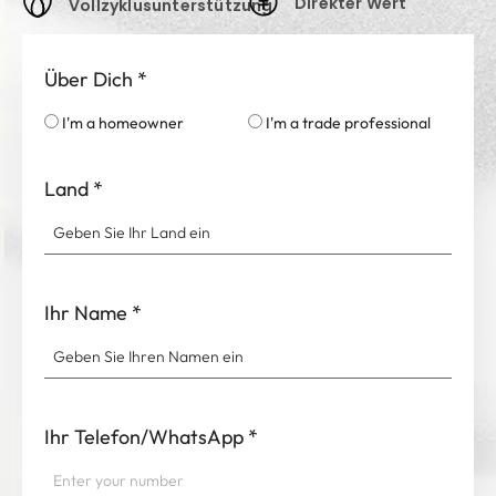
Direkter Wert
Vollzyklusunterstützung
Über Dich
*
I'm a homeowner
I'm a trade professional
Land
*
Ihr Name
*
Ihr Telefon/WhatsApp
*