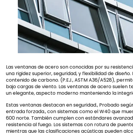
Las ventanas de acero son conocidas por su resistencia
una rigidez superior, seguridad, y flexibilidad de dise
contenido de carbono. (P.EJ., ASTM A36/A528), permi
bajo cargas de viento. Las ventanas de acero suelen t
un elegante, aspecto moderno manteniendo la integrid
Estas ventanas destacan en seguridad., Probado según
entrada forzada., con sistemas como el W40 que mues
600 norte. También cumplen con estándares avanzados
resistencia al fuego. Los sistemas con rotura de puent
mientras que las clasificaciones acústicas pueden alca