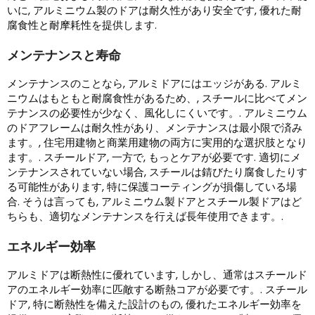
いに, アルミニウム製のドアは耐久性があり安全です, 優れた耐
腐食性と耐摩耗性を提供します.
メンテナンスと寿命
メンテナンスのことなら, アルミドアにはエッジがある. アルミ
ニウムはもともと耐腐食性があるため、, スチールに比べてメン
テナンスの必要性が少なく、風化しにくいです。. アルミニウム
のドアフレームは耐久性があり、メンテナンスは最小限で済み
ます。, 住宅用建物と商業用建物の両方に実用的な選択肢となり
ます。. スチールドア, 一方で, もっとケアが必要です. 適切にメ
ンテナンスされていない場合, スチールは錆びたり腐食したりす
る可能性があります, 特に保護コーティングが損傷している場
合. そうは言っても, アルミニウム製ドアとスチール製ドアはど
ちらも、適切なメンテナンスを行えば長年使用できます。.
エネルギー効率
アルミドアは断熱性に優れています, しかし、通常はスチールド
アのエネルギー効率に匹敵する断熱コアが必要です。. スチール
ドア, 特に断熱性を備えた設計のもの, 優れたエネルギー効率を