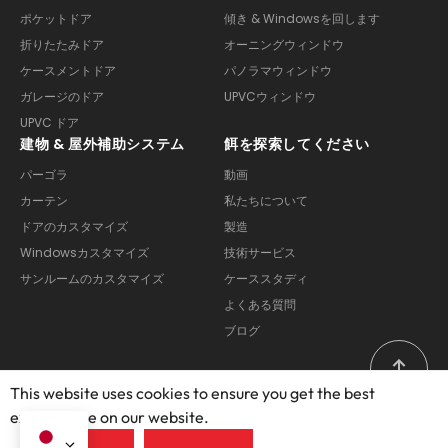
ポケットドア
傾き & Windowsを回します
折りたたみドア
オーニングウィンドウ
ケースメントドア
パノラマウィンドウ
ガレージのドア
UPVCウィンドウ
UPVC ドア
建物 & 屋外補助システム
餌を探索してください
パーゴラ
動画
カーテン
私たちについて
ドアのカスタマイズ
製造
Windowsカスタマイズ
技術サービス
サンルームのカスタマイズ
ケーススタディ
よくある質問
ブログ
This website uses cookies to ensure you get the best
exprerience on our website.
Copyright© 2025 – 2026, Foshan Opuomen Doors and