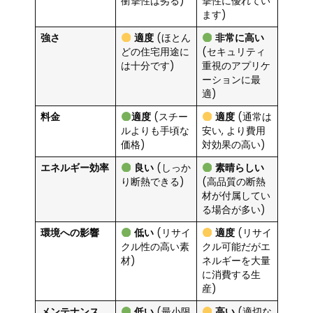
衝撃性は劣る)
撃性に優れてい
ます)
強さ
適度
(ほとん
非常に高い
どの住宅用途に
(セキュリティ
は十分です)
重視のアプリケ
ーションに最
適)
料金
適度
(スチー
適度
(通常は
ルよりも手頃な
安い, より費用
価格)
対効果の高い)
エネルギー効率
良い
(しっか
素晴らしい
り断熱できる)
(高品質の断熱
材が付属してい
る場合が多い)
環境への影響
低い
(リサイ
適度
(リサイ
クル性の高い素
クル可能だがエ
材)
ネルギーを大量
に消費する生
産)
メンテナンス
低い
(最小限
高い
(適切な