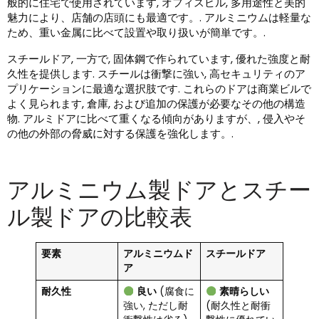
般的に住宅で使用されています, オフィスビル, 多用途性と美的
魅力により、店舗の店頭にも最適です。. アルミニウムは軽量な
ため、重い金属に比べて設置や取り扱いが簡単です。.
スチールドア, 一方で, 固体鋼で作られています, 優れた強度と耐
久性を提供します. スチールは衝撃に強い, 高セキュリティのア
プリケーションに最適な選択肢です. これらのドアは商業ビルで
よく見られます, 倉庫, および追加の保護が必要なその他の構造
物. アルミドアに比べて重くなる傾向がありますが、, 侵入やそ
の他の外部の脅威に対する保護を強化します。.
アルミニウム製ドアとスチー
ル製ドアの比較表
要素
アルミニウムド
スチールドア
ア
耐久性
良い
(腐食に
素晴らしい
強い, ただし耐
(耐久性と耐衝