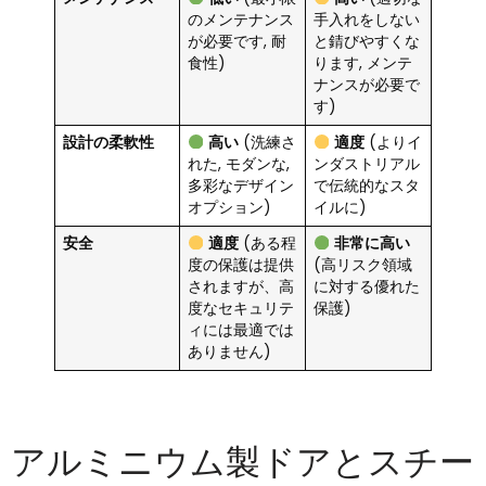
のメンテナンス
手入れをしない
が必要です, 耐
と錆びやすくな
食性)
ります, メンテ
ナンスが必要で
す)
設計の柔軟性
高い
(洗練さ
適度
(よりイ
れた, モダンな,
ンダストリアル
多彩なデザイン
で伝統的なスタ
オプション)
イルに)
安全
適度
(ある程
非常に高い
度の保護は提供
(高リスク領域
されますが、高
に対する優れた
度なセキュリテ
保護)
ィには最適では
ありません)
アルミニウム製ドアとスチー