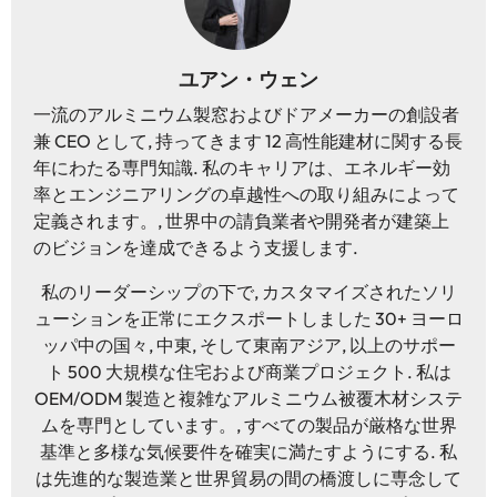
ユアン・ウェン
一流のアルミニウム製窓およびドアメーカーの創設者
兼 CEO として, 持ってきます 12 高性能建材に関する長
年にわたる専門知識. 私のキャリアは、エネルギー効
率とエンジニアリングの卓越性への取り組みによって
定義されます。, 世界中の請負業者や開発者が建築上
のビジョンを達成できるよう支援します.
私のリーダーシップの下で, カスタマイズされたソリ
ューションを正常にエクスポートしました 30+ ヨーロ
ッパ中の国々, 中東, そして東南アジア, 以上のサポー
ト 500 大規模な住宅および商業プロジェクト. 私は
OEM/ODM 製造と複雑なアルミニウム被覆木材システ
ムを専門としています。, すべての製品が厳格な世界
基準と多様な気候要件を確実に満たすようにする. 私
は先進的な製造業と世界貿易の間の橋渡しに専念して