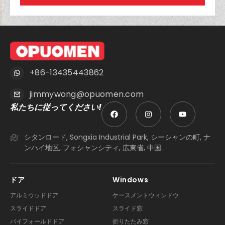
+86-13435443862
jimmywong@opuomen.com
私たちに従ってください!
シタンロード, Songxia Industrial Park, シーシャンの町, ナ
ンハイ地区, フォシャンシティ, 広東省, 中国.
ドア
Windows
アルミウッドドア
ケースメントウィンドウ
スライドドア
スライド窓
バイフォールドドア
折りたたみ窓