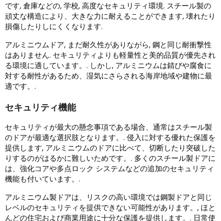
です, 倉庫などの, 学校, 高度なセキュリティ環境. スチール製の
頑丈な構造により、大きな力に耐えることができます, 壊れたり
損傷したりしにくくなります.
アルミニウムドア, まだ耐久性がありながら, 鋼と同じ耐衝撃性
はありません. セキュリティよりも軽量性と美的品質が優先され
る環境に適しています。. しかし, アルミニウムは錆びや腐食に
対する耐性があるため、湿気にさらされる海岸地域や建物に最
適です。.
セキュリティ機能
セキュリティが最大の懸念事項である場合、通常はスチール製
のドアが最適な選択肢となります。. 侵入に対する優れた保護を
提供します, アルミニウムのドアに比べて、切断したり突破した
りするのがはるかに難しいためです。. 多くのスチール製ドアに
は、強化コアや多点ロック システムなどの追加のセキュリティ
機能も付いています。.
アルミニウム製ドアは、リスクの高い環境では鋼製ドアと同じ
レベルのセキュリティを提供できない可能性があります。, ほと
んどの住宅および商業用途に十分な保護を提供します。. 日常使