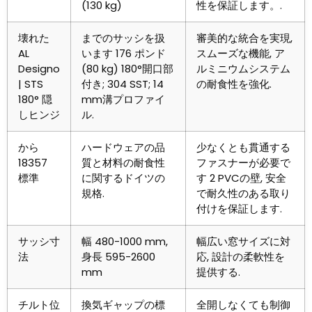
(130 kg)
性を保証します。.
壊れた
までのサッシを扱
審美的な統合を実現,
AL
います 176 ポンド
スムーズな機能, ア
Designo
(80 kg) 180°開口部
ルミニウムシステム
| STS
付き; 304 SST; 14
の耐食性を強化.
180° 隠
mm溝プロファイ
しヒンジ
ル.
から
ハードウェアの品
少なくとも貫通する
18357
質と材料の耐食性
ファスナーが必要で
標準
に関するドイツの
す 2 PVCの壁, 安全
規格.
で耐久性のある取り
付けを保証します.
サッシ寸
幅 480-1000 mm,
幅広い窓サイズに対
法
身長 595-2600
応, 設計の柔軟性を
mm
提供する.
チルト位
換気ギャップの標
全開しなくても制御