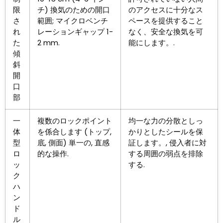
限
チ) 換気のための開口
のアクセスに十分なス
さ
範囲; マイクロベンチ
ペースを提供すること
れ
レーションギャップ 1-
なく、安全な換気を可
た
2 mm.
能にします。.
傾
斜
開
口
部
一
複数のロックポイント
均一な力の分散としっ
体
を係合します (トップ,
かりとしたシールを保
型
底, 側面) 単一の, 直感
証します。, 侵入者に対
ロ
的な操作.
する周囲の弱点を排除
ッ
する.
ク
ハ
ン
ド
ル