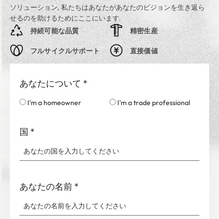
ソリューション, 私たちはあなたがあなたのビジョンを生き返ら
せるのを助けるためにここにいます.
持続可能な品質
精密生産
フルサイクルサポート
直接価値
あなたについて
*
I'm a homeowner
I'm a trade professional
国
*
あなたの名前
*