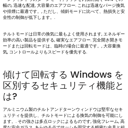
幅の, 迅速な配達, 大容量のエアフロー. これは迅速なパージ換気
や排煙に最適です。, ただし、傾斜モードに比べて、熱損失と安
全性の制御が低下します。.
チルトモードは日常の換気に最もよく使用されます, エネルギー
効率の高い製品を提供する, 確実なエアフロー. 完全開き開きモ
ードまたは回転モードは、臨時の場合に最適です。, 大容量換
気, コントロールよりもスピードを優先する.
傾けて回転する Windows を
区別するセキュリティ機能と
は?
アルミニウム製のチルトアンドターンウィンドウは堅牢なセキ
ュリティを提供し、チルトモードによる換気の制御を可能にし
ます。. その強さは多点ロックによるものです, 強化フレーム, 高
度な安全ガラス, あらゆる点でサッシを固定する精密な金具と組