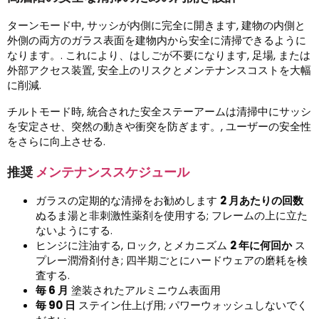
ターンモード中, サッシが内側に完全に開きます, 建物の内側と
外側の両方のガラス表面を建物内から安全に清掃できるように
なります。. これにより、はしごが不要になります, 足場, または
外部アクセス装置, 安全上のリスクとメンテナンスコストを大幅
に削減.
チルトモード時, 統合された安全ステーアームは清掃中にサッシ
を安定させ、突然の動きや衝突を防ぎます。, ユーザーの安全性
をさらに向上させる.
推奨
メンテナンススケジュール
ガラスの定期的な清掃をお勧めします
2 月あたりの回数
ぬるま湯と非刺激性薬剤を使用する; フレームの上に立た
ないようにする.
ヒンジに注油する, ロック, とメカニズム
2 年に何回か
ス
プレー潤滑剤付き; 四半期ごとにハードウェアの磨耗を検
査する.
毎 6 月
塗装されたアルミニウム表面用
毎 90 日
ステイン仕上げ用; パワーウォッシュしないでく