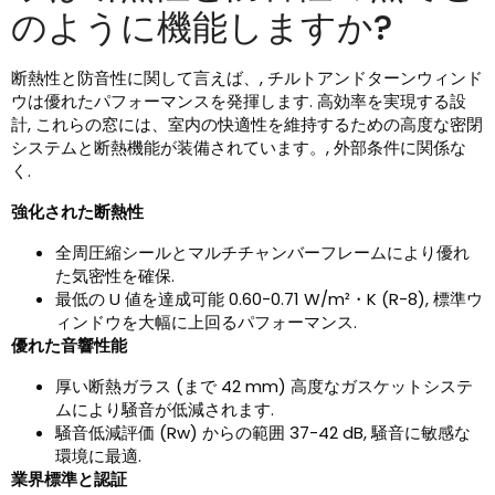
のように機能しますか?
断熱性と防音性に関して言えば、, チルトアンドターンウィンド
ウは優れたパフォーマンスを発揮します. 高効率を実現する設
計, これらの窓には、室内の快適性を維持するための高度な密閉
システムと断熱機能が装備されています。, 外部条件に関係な
く.
強化された断熱性
全周圧縮シールとマルチチャンバーフレームにより優れ
た気密性を確保.
最低の U 値を達成可能 0.60-0.71 W/m²・K (R-8), 標準ウ
ィンドウを大幅に上回るパフォーマンス.
優れた音響性能
厚い断熱ガラス (まで 42 mm) 高度なガスケットシステ
ムにより騒音が低減されます.
騒音低減評価 (Rw) からの範囲 37-42 dB, 騒音に敏感な
環境に最適.
業界標準と認証