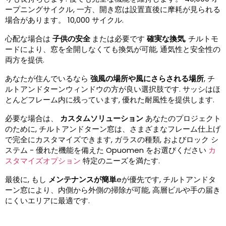
ープニングサイクル, 一方、開き窓は設置直後に摩耗が見られる
場合があります。 10,000 サイクル.
心配な場合は
子供の安全
または必要です
確実な換気
, チルトモ
ードにより、窓を全開しなくても換気が可能, 通気性と安全性の
両方を提供.
あなたが住んでいるなら
強風の場所や風にさらされる場所
, チ
ルトアンドターンウィンドウの方が良い選択肢です. サッシはほ
とんどフレーム内に残っています, 優れた耐風性を提供します.
必要な場合は、
カスタムソリューション
あなたのプロジェクト
のために, チルトアンドターン窓は、さまざまなフレーム仕上げ
で完全にカスタマイズできます, ガラスの種類, およびロック シ
ステム - 優れた機能を備えた Opuomen をお選びください
カ
スタマイズオプション
特定のニーズを満たす.
最後に, もし
メンテナンスが簡単
eが優先です, チルトアンドタ
ーン窓により、内側から外側の掃除が可能, 高層ビルや手の届き
にくいエリアに最適です.