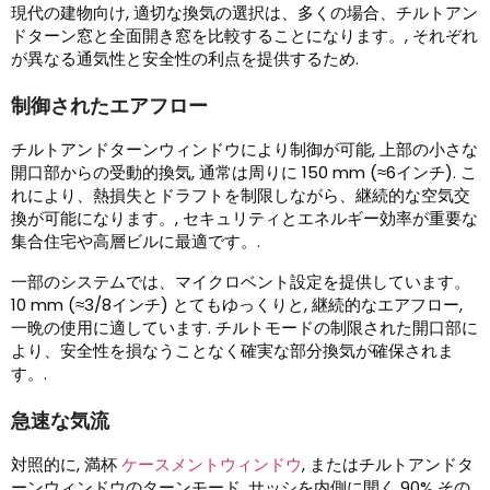
現代の建物向け, 適切な換気の選択は、多くの場合、チルトアン
ドターン窓と全面開き窓を比較することになります。, それぞれ
が異なる通気性と安全性の利点を提供するため.
制御されたエアフロー
チルトアンドターンウィンドウにより制御が可能, 上部の小さな
開口部からの受動的換気, 通常は周りに 150 mm (≈6インチ). こ
れにより、熱損失とドラフトを制限しながら、継続的な空気交
換が可能になります。, セキュリティとエネルギー効率が重要な
集合住宅や高層ビルに最適です。.
一部のシステムでは、マイクロベント設定を提供しています。
10 mm (≈3/8インチ) とてもゆっくりと, 継続的なエアフロー,
一晩の使用に適しています. チルトモードの制限された開口部に
より、安全性を損なうことなく確実な部分換気が確保されま
す。.
急速な気流
対照的に, 満杯
ケースメントウィンドウ
, またはチルトアンドタ
ーンウィンドウのターンモード, サッシを内側に開く 90% その