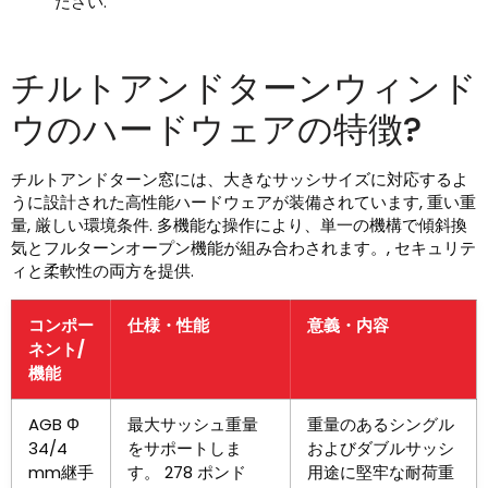
ださい.
チルトアンドターンウィンド
ウのハードウェアの特徴?
チルトアンドターン窓には、大きなサッシサイズに対応するよ
うに設計された高性能ハードウェアが装備されています, 重い重
量, 厳しい環境条件. 多機能な操作により、単一の機構で傾斜換
気とフルターンオープン機能が組み合わされます。, セキュリテ
ィと柔軟性の両方を提供.
コンポー
仕様・性能
意義・内容
ネント/
機能
AGB Φ
最大サッシュ重量
重量のあるシングル
34/4
をサポートしま
およびダブルサッシ
mm継手
す。 278 ポンド
用途に堅牢な耐荷重