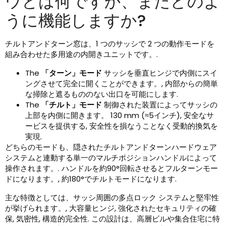
ウとは何ですか、またどのよ
うに機能しますか?
チルトアンドターン窓は、1 つのサッシで 2 つの動作モードを
組み合わせた多用途の内開きユニットです。.
The
「ターン」モード
サッシを垂直ヒンジで内側にスイ
ングさせて完全に開くことができます。, 内部からの簡単
な掃除と遮るもののない出口を可能にします.
The
「チルト」モード
制御された装置によってサッシの
上部を内側に開きます。 130 mm (≈5インチ), 安全なサ
ービスを提供する, 安全性を損なうことなく受動的換気を
実現.
どちらのモードも、隠されたチルトアンドターンハードウェア
システムと連動する単一のマルチポジションハンドルによって
操作されます。. ハンドルを約90°回転させるとフルターンモー
ドになります。, 約180°でチルトモードになります.
主な特徴としては、サッシ周囲の多点ロック システムと堅牢性
が挙げられます。, 大容量ヒンジ, 強化されたセキュリティの確
保, 気密性, 構造的完全性. この設計は、高層ビルや集合住宅に特