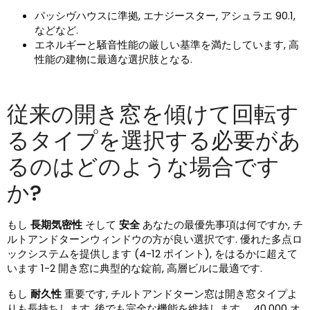
パッシヴハウスに準拠, エナジースター, アシュラエ 90.1,
などなど.
エネルギーと騒音性能の厳しい基準を満たしています, 高
性能の建物に最適な選択肢となる.
従来の開き窓を傾けて回転す
るタイプを選択する必要があ
るのはどのような場合です
か?
もし
長期気密性
そして
安全
あなたの最優先事項は何ですか, チ
ルトアンドターンウィンドウの方が良い選択です. 優れた多点ロ
ックシステムを提供します (4-12 ポイント), をはるかに超えて
います 1-2 開き窓に典型的な錠前, 高層ビルに最適です.
もし
耐久性
重要です, チルトアンドターン窓は開き窓タイプよ
りも長持ちします. 後でも完全な機能を維持します。 40,000 オ