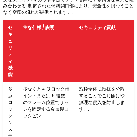
み合わせる. 制御された傾斜開口部により、安全性を損なうこと
なく空気の流れが提供されます。.
セ
主な仕様 / 説明
セキュリティ貢献
キ
ュ
リ
テ
ィ
機
能
多
少なくとも 3 ロックポ
窓枠全体に抵抗を分散
点
イントまたは 5 複数
することでこじ開けや
ロ
のフレーム位置でサッ
無理な侵入を防止しま
ッ
シを固定する金属製ロ
す。.
ク
ックピン.
シ
ス
テ