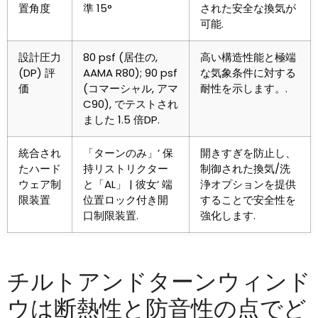
置角度
準 15°
された安全な換気が
可能.
設計圧力
80 psf (居住の,
高い構造性能と極端
(DP) 評
AAMA R80); 90 psf
な気象条件に対する
価
(コマーシャル, アマ
耐性を示します。.
C90), でテストされ
ました 1.5 倍DP.
統合され
「ターンのみ」’ 保
開きすぎを防止し、
たハード
持リストリクター
制御された換気/洗
ウェア制
と「AL」 | 彼女’ 端
浄オプションを提供
限装置
位置ロック付き開
することで安全性を
口制限装置.
強化します.
チルトアンドターンウィンド
ウは断熱性と防音性の点でど