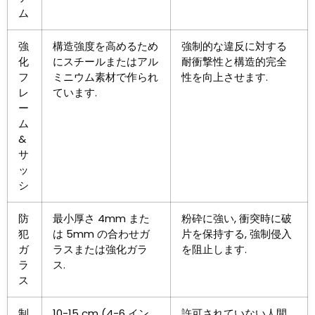
ム
強
構造強度を高めるため
強制的な違反に対する
化
にスチールまたはアル
耐衝撃性と構造的完全
フ
ミニウム素材で作られ
性を向上させます.
レ
ています.
ー
ム
&
サ
ッ
シ
防
最小厚さ 4mm また
粉砕に強い, 衝突時に破
犯
は 5mm の合わせガ
片を保持する, 強制侵入
ガ
ラスまたは強化ガラ
を阻止します.
ラ
ス.
ス
制
10-15 cm (4-6 イン
許可されていない人間