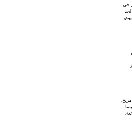
ر في
لحد
وم,
ز
مريح,
نما
ية.