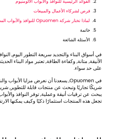
الفوائد الرئيسية للنوافذ والأبواب الألومنيوم
فرص لشركاء الأعمال والمبيعات
لماذا تختار شركة Opuomen للنوافذ والأبواب المصنوعة من الألومنيوم
خاتمة
الأسئلة الشائعة
في أسواق البناء والتجديد سريعة التطور اليوم, النو
الأنيقة, متانة, وكفاءة الطاقة, تعتبر مواد البناء ال
على حد سواء.
في Opuomen, يسعدنا أن نعرض مزايا الأبو
شريكًا تجاريًا وتبحث عن منتجات قابلة للتطوير, ش
يبحث عن ترقيات أنيقة وعملية, توفر النوافذ والأبواب
تجعل هذه المنتجات استثمارًا ذكيًا وكيف يمكنها الارت