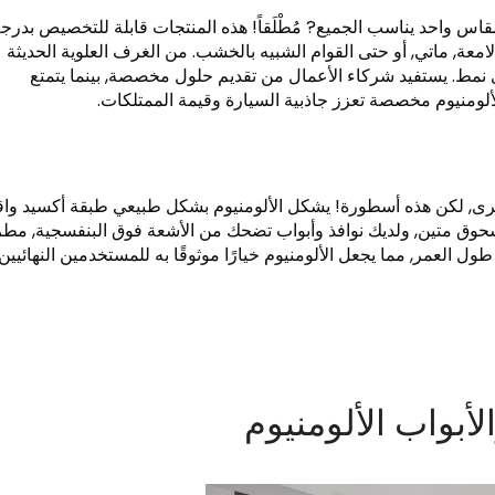
مقاس واحد يناسب الجميع? مُطْلَقاً! هذه المنتجات قابلة للتخصيص بدرج
امعة, ماتي, أو حتى القوام الشبيه بالخشب. من الغرف العلوية الحديثة
 أي نمط. يستفيد شركاء الأعمال من تقديم حلول مخصصة, بينما يتمتع
ألومنيوم مخصصة تعزز جاذبية السيارة وقيمة الممتلكات.
خرى, لكن هذه أسطورة! يشكل الألومنيوم بشكل طبيعي طبقة أكسيد واق
سحوق متين, ولديك نوافذ وأبواب تضحك من الأشعة فوق البنفسجية, مطر
ل العمر, مما يجعل الألومنيوم خيارًا موثوقًا به للمستخدمين النهائيين
لأبواب الألومنيوم