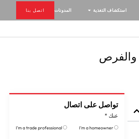
استكشاف التغذية
المدونات
اتصل بنا
د والفرص
تواصل على اتصال
عنك
*
I'm a trade professional
I'm a homeowner