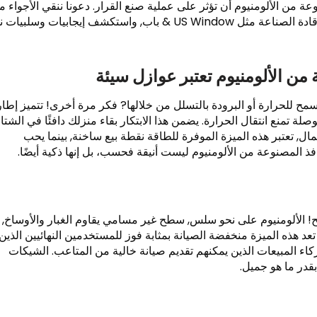
عة من الألومنيوم أن تؤثر على عملية صنع القرار. دعونا ننقي الأجواء م
خلال معالجة الخرافات الشائعة, مستوحاة من رؤى قادة الصناعة مثل US Window & باب, واستكشف إيجابيات وس
تسمح للحرارة أو البرودة بالتسلل من خلالها? فكر مرة أخرى! تتميز إطا
صلة تمنع انتقال الحرارة. يضمن هذا الابتكار بقاء منزلك دافئًا في الشتا
ال, تعتبر هذه الميزة الموفرة للطاقة نقطة بيع ساخنة, بينما يحب
افذ المصنوعة من الألومنيوم ليست أنيقة فحسب، بل إنها ذكية أيضًا.
 الألومنيوم على نحو سلس, سطح غير مسامي يقاوم الغبار والأوساخ, 
عد هذه الميزة منخفضة الصيانة بمثابة فوز للمستخدمين النهائيين الذين
اء المبيعات الذين يمكنهم تقديم صيانة خالية من المتاعب. الشيكات
بقدر ما هو جميل.