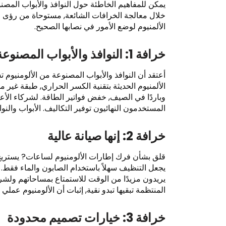
يمكن للمفاهيم الخاطئة حول النوافذ والأبواب المصنو
الألمنيوم لوضع الأمور في نصابها الصحيح.
خرافة 1: النوافذ والأبواب المصنوعة من الألومنيوم تعتبر عوازل سيئة
أعتقد أن النوافذ والأبواب المصنوعة من الألومنيوم 
الألمنيوم الحديثة بتقنية الكسر الحراري, طبقة غير مو
وباردًا في الصيف, خفض فواتير الطاقة. لشركاء الأعم
المستخدمون النهائيون توفير التكاليف. الأبواب والنو
خرافة 2: إنها صيانة عالية
قلق بشأن فرك إطارات الألومنيوم لساعات? يستريح!
يجعل التنظيف سهلاً باستخدام الصابون والماء فقط. ت
يريدون مزيدًا من الوقت للاستمتاع بمساحاتهم ولشرك
المنتظمة تبقيها تبدو نقية, إثبات أن الألومنيوم عملي 
خرافة 3: خيارات تصميم محدودة