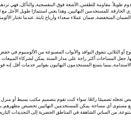
دوم طويلاً. مقاومة للطقس, الأشعة فوق البنفسجية, والتآكل, فهي تزده
 الحارقة. للمستخدمين النهائيين, وهذا يعني استثمارًا طويل الأجل مع ا
ضمان المنخفضة, ضمان عملاء سعداء وأرباح ثابتة. عندما تختار الألومني
 أو الثلاثي, تتفوق النوافذ والأبواب المصنوعة من الألومنيوم في خفض
بها, جعل المساحات أكثر راحة على مدار السنة. يمكن لشركاء المبيعات
لاستدامة, بينما يتمتع المستخدمون النهائيون بفواتير خدمات أقل. إنه فو
يص تجعله تصميمًا رائعًا. سواء كنت تقوم بتصميم مكتب بسيط أو منزل 
رفع مستوى أي مساحة. يمكن للمستخدمين النهائيين تخصيص مظهرهم, بي
متنوعة, من المباني الشاهقة في المناطق الحضرية إلى التجديدات التاريخ