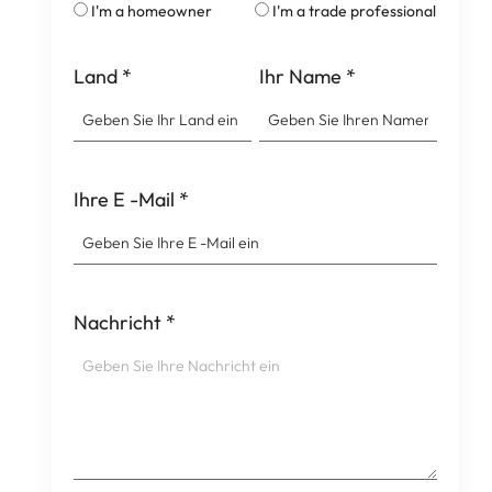
I'm a homeowner
I'm a trade professional
Land
*
Ihr Name
*
Ihre E -Mail
*
Nachricht
*