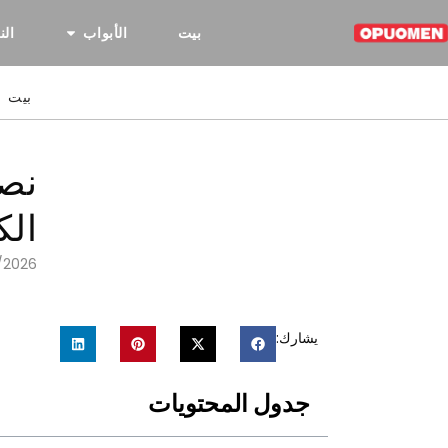
بيت
الأبواب
الن
بيت
الك
/2026
يشارك:
جدول المحتويات