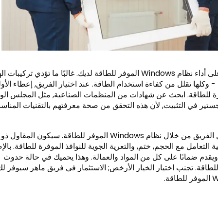
يؤثر بشكل مباشر على أداء نظام Windows الموفر للطاقة لديك. غالبًا ما تؤدي تركيبات 
- وكلها تقلل من كفاءة استخدام الطاقة. عند اختيار الفريق, إعطاء الأول
رة للطاقة. ابحث عن شهادات من المنظمات الصناعية, مثل المجلس ال
اجستير في التثبيت, لأن هذه التحقق من صحة معرفتهم بالتقنيات المناسب
اطلب المراجع وراجع المشاريع السابقة لتقييم سجل الفريق من خلال نظام Windows الموفر للطاقة. سيكون المقاول ذو
 التعامل مع الحجم, ختم, والتعرية الجوية للنوافذ الموفرة للطاقة. بالإ
ويقدم ضمانًا على كل من المواد والعمالة. وهذا يحميك في حالة حدوث
ثبيت تؤثر على أداء Windows الموفر للطاقة. تجنب اختيار الخيار الأرخص; الاستثمار في فريق ماهر سيوفر ل