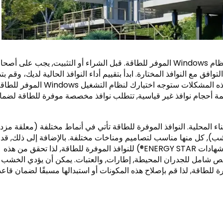
يعد الإعداد المسبق للتثبيت أساس التكامل الناجح لنظام Windows الموفر للطاقة. قبل الشراء أو التثبيت, يجب على أ
وافق مع النوافذ المختارة. ابدأ بتقييم أداء النوافذ الحالية لديك، وقم بت
المسودات, التكثيف, أو درجات حرارة متفاوتة, لأن هذه المشكلات ستوجه اختيارك لنظام التشغيل Windows ال
ديمة أحجام نوافذ غير قياسية, تتطلب نوافذ مخصصة موفرة للطاقة لضما
ناء المحلية. النوافذ الموفرة للطاقة تأتي في أنماط مختلفة (معلقة مزد
, خشب), كل منها مناسب لتصاميم ومناخات مختلفة. بالإضافة إلى ذلك, قد
تفرض القوانين المحلية تقييمات طاقة محددة (مثل شهادات ENERGY STAR®) للنوافذ الموفرة للطاقة, لذا تحقق من هذه
فحص شامل للجدران المحيطة, إطارات, والعتبات. يمكن أن يؤدي الخشب
رة للطاقة, لذا قم بإصلاح هذه المكونات أو استبدالها مسبقًا لضمان قاعد