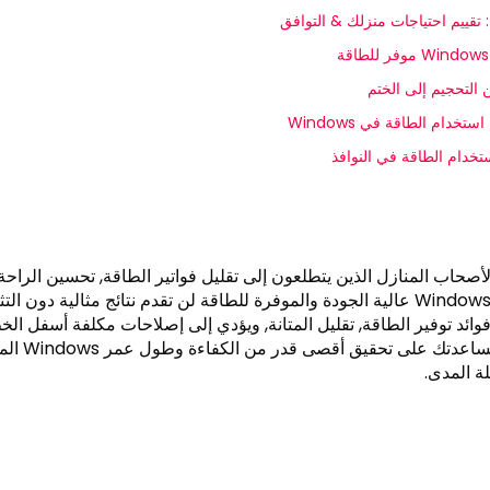
 تقييم احتياجات منزلك & التوافق
 التحجيم إلى الختم
دام الطاقة في Windows
تخدام الطاقة في النوافذ
ا لأصحاب المنازل الذين يتطلعون إلى تقليل فواتير الطاقة, تحسين الراحة
الداخلية, وخفض بصمتها الكربونية. لكن, حتى أنظمة Windows عالية الجودة والموفرة للطاقة لن تقدم نتائج مثالية دون 
ائد توفير الطاقة, تقليل المتانة, ويؤدي إلى إصلاحات مكلفة أسفل الخ
يشرح هذا الدليل الشامل نصائح التثبيت الأساسية لمس
ة المدى.