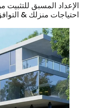
الإعداد المسبق للتثبيت م
احتياجات منزلك & التواف