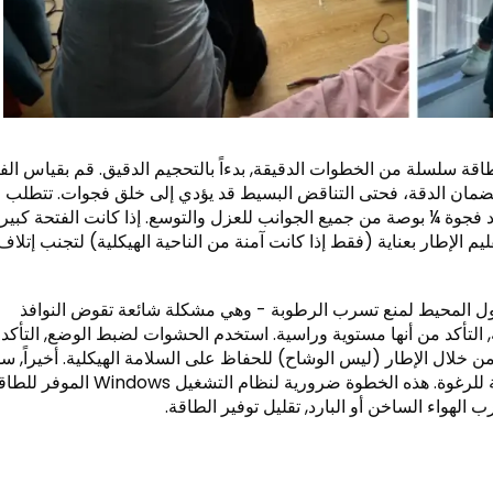
لصحيح لنظام Windows الموفر للطاقة سلسلة من الخطوات الدقيقة, بدءاً بالتحجيم الدقيق. قم بقياس ا
ضمان الدقة، فحتى التناقض البسيط قد يؤدي إلى خلق فجوات. تتطلب
ود فجوة ¼ بوصة من جميع الجوانب للعزل والتوسع. إذا كانت الفتحة كبير
ليم الإطار بعناية (فقط إذا كانت آمنة من الناحية الهيكلية) لتجنب إتلاف
 حول المحيط لمنع تسرب الرطوبة - وهي مشكلة شائعة تقوض النوافذ
حة, التأكد من أنها مستوية وراسية. استخدم الحشوات لضبط الوضع, التأكد
من خلال الإطار (ليس الوشاح) للحفاظ على السلامة الهيكلية. أخيراً, س
الفجوات باستخدام مادة عازلة عالية الجودة أو عازلة للرغوة. هذه الخطوة ضرورية لنظام التشغيل Windows
هواء الساخن أو البارد, تقليل توفير الطاقة.