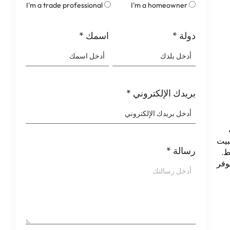
I'm a trade professional
I'm a homeowner
دولة
*
اسمك
*
بريدك الإلكتروني
*
التثبيت
رسالة
*
ط.
اعدتك على تحقيق أقصى قدر من الكفاءة وطول عمر Windows الموفر