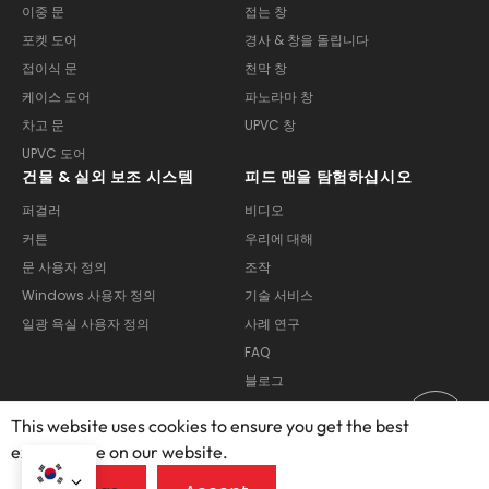
이중 문
접는 창
포켓 도어
경사 & 창을 돌립니다
접이식 문
천막 창
케이스 도어
파노라마 창
차고 문
UPVC 창
UPVC 도어
건물 & 실외 보조 시스템
피드 맨을 탐험하십시오
퍼걸러
비디오
커튼
우리에 대해
문 사용자 정의
조작
Windows 사용자 정의
기술 서비스
일광 욕실 사용자 정의
사례 연구
FAQ
블로그
This website uses cookies to ensure you get the best
exprerience on our website.