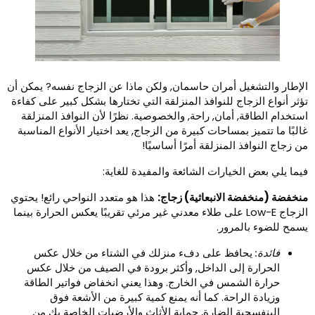
لإطار والتشغيل أمران حاسمان, ولكن ماذا عن الزجاج نفسه? يمكن أن
ؤثر أنواع الزجاج للنوافذ المنزلقة التي تختارها بشكل كبير على كفاءة
ستخدام الطاقة, أمان, راحة, والخصوصية. نظرًا لأن النوافذ المنزلقة
البًا ما تتميز بمساحات كبيرة من الزجاج, يعد اختيار الأنواع المناسبة
ن زجاج النوافذ المنزلقة أمرًا أساسيًا!
يما يلي بعض الخيارات الشائعة والمفيدة للغاية:
نخفضة (منخفضة الانبعاثية) زجاج:
هذا هو متعدد النواحي رائع! يحتوي
الزجاج Low-E على طلاء معدني غير مرئي تقريبًا يعكس الحرارة بينما
سمح للضوء بالمرور.
فائدة:
يحافظ على دفء منزلك في الشتاء من خلال عكس
الحرارة إلى الداخل, وأكثر برودة في الصيف من خلال عكس
حرارة الشمس في الخارج. وهذا يعني انخفاض فواتير الطاقة
وزيادة الراحة. كما أنه يمنع كمية كبيرة من الأشعة فوق
البنفسجية الضارة, حماية الأثاث والأرضيات الخاصة بك من