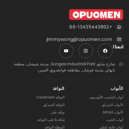
+86-13435443862
jimmywong@opuomen.com
تابعنا!
شارع شايغ, Songxia Industrial Park, مدينة شيشان, منطقة
نانهاي, مدينة فوشان, مقاطعة قوانغدونغ, الصين.
الأبواب
النوافذ
أبواب الخشب الألومنيوم
النوافذ casement
الأبواب المنزلق
النوافذ المنزلق
الأبواب bifold
نوافذ طي
أبواب الجيب
إمالة & قلب النوافذ
أبواب قابلة للطي
المظلة النوافذ