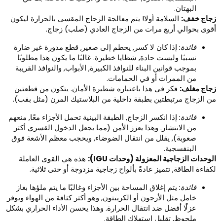
البهتان.
جاج خفف:
السلامة أولا! يتم معالجة الزجاج المقسى بالحرارة ليكون
قوى بحوالي أربع مرات من الزجاج العادي (صلب) زجاج.
فائدة:
إذا كان لا كسر, يحطم إلى صغير, قطع مدورة غير ضارة
نسبيًا وليست حادة, شظايا خطيرة. غالبًا ما يكون هذا مطلوبًا
بموجب قوانين البناء للنوافذ الكبيرة, الأبواب, والنوافذ القريبة
من الممرات أو في الحمامات.
جاج مغلف:
فكر في هذا باعتباره شطيرة الأمان. يتكون من قطعتين
ن الزجاج مرتبطتين بطبقة داخلية من البلاستيك المرن (مثل بفب).
فائدة:
إذا انكسر الزجاج, الطبقة البينية تحمل الأجزاء معًا, منعهم
من الانتشار. وهذا يعزز الأمن (مما يجعل الدخول القسري أكثر
صعوبة), يقلل من انتقال الضوضاء, ويحجب معظم الأشعة فوق
البنفسجية.
لوحدات الزجاجية المعزولة (وحدات IGU):
هذه هي القوى العاملة
كفاءة الطاقة, تتميز عادةً بألواح زجاجية مزدوجة أو حتى ثلاثية.
فائدة:
يتم إغلاق المساحة بين الأجزاء وغالبًا ما يتم ملؤها بغاز
خامل مثل الأرجون أو الكريبتون, وهو أكثر كثافة من الهواء ويوفر
عزلًا أفضل ضد انتقال الحرارة. وهذا يحسن الأداء الحراري بشكل
ملحوظ, تقليل استهلاك الطاقة.