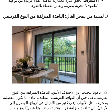
الامتيازات:
يخلق ميزة معمارية مذهلة, يقدم فريدة من نوعها
“ملفوف” تجربة بصرية, ويغمر الفضاء بالضوء.
فذة المنزلقة من النوع الفرنسي
لآن, دعونا نتحدث عن الاختلاف الأنيق: النافذة المنزلقة من النوع
لفرنسي. في حين أن النوافذ الفرنسية التقليدية عادة ما تكون مفصلية
مفتوحة مثل الأبواب (في كثير من الأحيان في أزواج, الوصول إلى
لأرض) , ال “نافذة منزلقة فرنسية” يقدم تفسيرًا عصريًا يمزج هذه