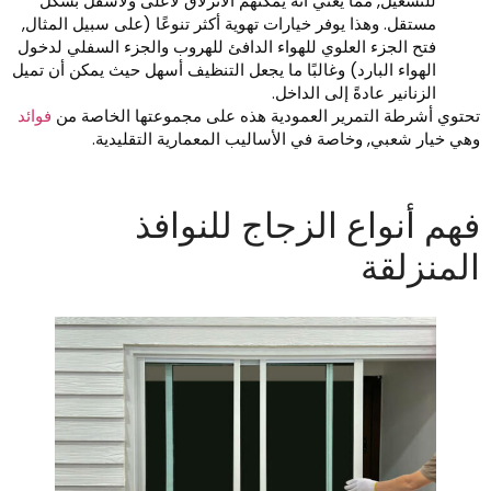
للتشغيل, مما يعني أنه يمكنهم الانزلاق لأعلى ولأسفل بشكل
مستقل. وهذا يوفر خيارات تهوية أكثر تنوعًا (على سبيل المثال,
فتح الجزء العلوي للهواء الدافئ للهروب والجزء السفلي لدخول
الهواء البارد) وغالبًا ما يجعل التنظيف أسهل حيث يمكن أن تميل
الزنانير عادةً إلى الداخل.
حتوي أشرطة التمرير العمودية هذه على مجموعتها الخاصة من
فوائد
هي خيار شعبي, وخاصة في الأساليب المعمارية التقليدية.
هم أنواع الزجاج للنوافذ
لمنزلقة