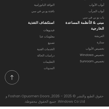
أبواب الأبواب
النوافذ البانورامية
أبواب المرآب
نافذة يو بي في سي
باب يو بي في سي
مبنى & الأنظمة المساعدة
استكشاف التغذية
الخارجية
فيديوهات
العريشة
معلومات عنا
ستارة
تصنيع
تخصيص الأبواب
الخدمات الفنية
تخصيص Windows
دراسات الحالة
تخصيص Sunroom
التعليمات
المدونات
حقوق الطبع والنشر © 2025 – 2026, Foshan Opuomen Doors و
Windows Co Ltd. جميع الحقوق محفوظة.