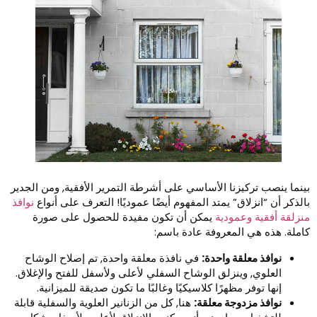
ينما ينصب تركيزنا الأساسي على أشرطة التمرير الأفقية, ومن الجدير
الذكر أن “انزلاق” يمتد المفهوم أيضًا عموديًا! التعرف على أنواع
نوافذ
نزلقة أفقية وعمودية
يمكن أن تكون مفيدة للحصول على صورة
املة. هذه هي المعروفة عادة باسم:
نوافذ معلقة واحدة:
في نافذة معلقة واحدة, تم إصلاح الوشاح
العلوي, وينزلق الوشاح السفلي لأعلى ولأسفل للفتح والإغلاق.
إنها توفر مظهرًا كلاسيكيًا وغالبًا ما تكون صديقة للميزانية.
نوافذ مزدوجة معلقة:
هنا, كل من الزنانير العلوية والسفلية قابلة