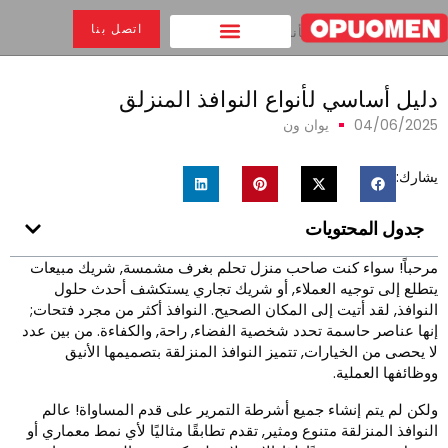
اتصل بنا
بيت
>
دليل أساسي لأنواع النوافذ المنزلق
ليل أساسي لأنواع النوافذ المنزلق
04/06/202
يوان ون
شارك:
جدول المحتويات
رحباً! سواء كنت صاحب منزل تحلم بغرف مشمسة, شريك مبيعات
تطلع إلى توجيه العملاء, أو شريك تجاري يستكشف أحدث حلول
لنوافذ, لقد أتيت إلى المكان الصحيح. النوافذ أكثر من مجرد فتحات;
نها عناصر حاسمة تحدد شخصية الفضاء, راحة, والكفاءة. من بين عدد
ا يحصى من الخيارات, تتميز النوافذ المنزلقة بتصميمها الأنيق
وظائفها العملية.
لكن لم يتم إنشاء جميع أشرطة التمرير على قدم المساواة! عالم
لنوافذ المنزلقة متنوع ومثير, تقدم تطابقًا مثاليًا لأي نمط معماري أو