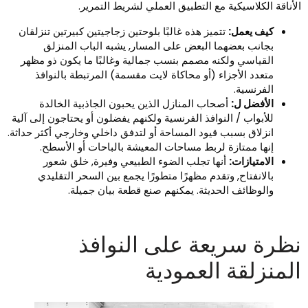
لأناقة الكلاسيكية مع التطبيق العملي لشريط التمرير.
كيف يعمل:
تتميز هذه غالبًا بلوحتين زجاجيتين كبيرتين تنزلقان
بجانب بعضهما البعض على المسار, يشبه الباب المنزلق
القياسي ولكنه مصمم بنسب جمالية وغالبًا ما يكون ذو مظهر
متعدد الأجزاء (أو محاكاة لايت مقسمة) المرتبطة بالنوافذ
الفرنسية.
الأفضل ل:
أصحاب المنازل الذين يحبون الجاذبية الخالدة
للأبواب / النوافذ الفرنسية ولكنهم يفضلون أو يحتاجون إلى آلية
انزلاق بسبب قيود المساحة أو لتدفق داخلي وخارجي أكثر حداثة.
إنها ممتازة لربط مساحات المعيشة بالباحات أو الأسطح.
الامتيازات:
أنها تجلب الضوء الطبيعي وفيرة, خلق شعور
بالانفتاح, وتقدم مظهرًا متطورًا يجمع بين السحر التقليدي
والوظائف الحديثة. يمكنهم صنع قطعة بيان جميلة.
ظرة سريعة على النوافذ
لمنزلقة العمودية