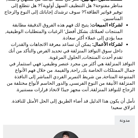
مناظر مفتوحة? هل التنظيف السهل أولوية؟? هل تتطلع إلى
توفير فواتير الطاقة؟? سوف ترشدك إجاباتك إلى النوع والزجاج
المناسبين.
لشركاء المبيعات:
يتيح لك فهم هذه الفروق الدقيقة مطابقة
المنتجات لعملائك بشكل أفضل’ الرغبات والمتطلبات الوظيفية,
مما يؤدي إلى عملاء أكثر سعادة.
لشركاء الأعمال:
يمكن أن تساعد معرفة الاتجاهات والقدرات
داخل سوق النوافذ المنزلقة في تحديد الفرص والتأكد من أنك
تقدم أحدث المنتجات, الحلول المرغوبة.
لنوافذ المنزلقة هي أكثر من مجرد عنصر وظيفي; فهي استثمار في
مال الممتلكات الخاصة بك, راحة, والقيمة. من خلال فهم الأنواع
لمتنوعة المتاحة, من شريط التمرير الفردي المباشر إلى النافذة
لمنزلقة الأنيقة من النوع الفرنسي, والدور الحاسم لأنواع مختلفة من
لزجاج للنوافذ المنزلقة, أنت مجهز جيدًا لاتخاذ قرارات مستنيرة.
أمل أن يكون هذا الدليل قد أضاء الطريق إلى الحل الأمثل للنافذة.
نزلاق سعيد!
مدونة