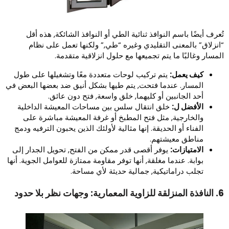
ُعرف أيضًا باسم النوافذ ثنائية الطي أو النوافذ الشائكة, هذه أقل
انزلاق” بالمعنى التقليدي وغيره “طي,” ولكنها تعمل على نظام
لمسار وغالبًا ما يتم تجميعها مع حلول انزلاقية متقدمة.
كيف يعمل:
يتم تركيب لوحات متعددة معًا وتشغيلها على طول
المسار. عندما فتحت, يتم طيها بشكل أنيق ضد بعضها البعض في
أحد الجانبين أو كليهما, خلق واسعة, فتح دون عائق.
الأفضل ل:
خلق انتقال سلس بين مساحات المعيشة الداخلية
والخارجية, مثل فتح المطبخ أو غرفة المعيشة مباشرة على
الفناء أو الحديقة. إنها مثالية لأولئك الذين يحبون الترفيه ودمج
مناطق معيشتهم.
الامتيازات:
يوفر أقصى قدر ممكن من الفتح, تحويل الجدار إلى
بوابة. عندما مغلقة, أنها توفر مقاومة ممتازة للعوامل الجوية. أنها
تجلب دراماتيكية, جمالية حديثة لأي مساحة.
ة المعمارية: وجهات نظر بلا حدود