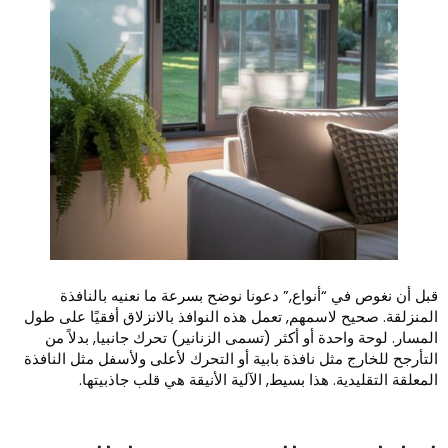
بل أن نغوص في “أنواع,” دعونا نوضح بسرعة ما نعنيه بالنافذة
لمنزلقة. صحيح لاسمهم, تعمل هذه النوافذ بالانزلاق أفقيًا على طول
لمسار. لوحة واحدة أو أكثر (تسمى الزنانير) تحرك جانبيا, بدلاً من
لتأرجح للخارج مثل نافذة بابية أو التحرك لأعلى ولأسفل مثل النافذة
لمعلقة التقليدية. هذا بسيط, الآلية الأنيقة هي قلب جاذبيتها.