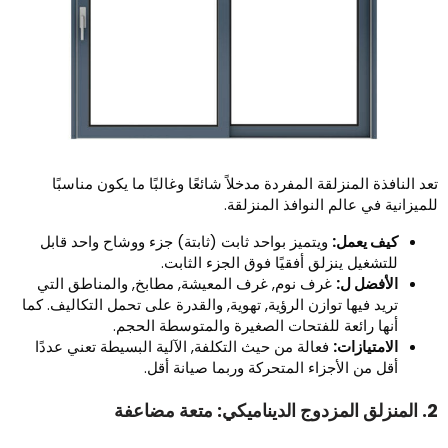
عد النافذة المنزلقة المفردة مدخلاً شائعًا وغالبًا ما يكون مناسبًا
لميزانية في عالم النوافذ المنزلقة.
كيف يعمل:
ويتميز بواحد ثابت (ثابتة) جزء ووشاح واحد قابل
للتشغيل ينزلق أفقيًا فوق الجزء الثابت.
الأفضل ل:
غرف نوم, غرف المعيشة, مطابخ, والمناطق التي
تريد فيها توازن الرؤية, تهوية, والقدرة على تحمل التكاليف. كما
أنها رائعة للفتحات الصغيرة والمتوسطة الحجم.
الامتيازات:
فعالة من حيث التكلفة, الآلية البسيطة تعني عددًا
أقل من الأجزاء المتحركة وربما صيانة أقل.
لديناميكي: متعة مضاعفة