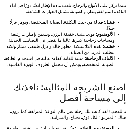
ينما نركز على الأنواع والزجاج, تلعب مادة الإطار أيضًا دورًا في أداء
لنافذة المنزلقة, ينظر, والصيانة. تشمل الخيارات الشائعة:
فينيل:
فعالة من حيث التكلفة, الصيانة المنخفضة, ويوفر عزلًا
جيدًا.
الألومنيوم:
قوي, متينة, خفيفة الوزن, ويسمح بإطارات رفيعة
ومساحات زجاجية كبيرة, غالبا ما يفضل في التصاميم الحديثة.
خشب:
يقدم الكلاسيكية, مظهر خالد وعزل طبيعي ممتاز ولكنه
يتطلب المزيد من الصيانة.
الألياف الزجاجية:
متينة للغاية, كفاءة عالية في استخدام الطاقة,
الصيانة المنخفضة, ويمكن أن تتحمل الظروف الجوية القاسية.
صنع الشريحة المثالية: نافذتك
لى مساحة أفضل
ا للعجب! لقد كانت تلك رحلة عبر عالم النوافذ المنزلقة. كما ترون,
ناك “المنزلق” لكل ذوق, يحتاج, والميزانية.
للمستخدمين النهائيين:
فكر في نمط حياتك. هل تشتهي واسعة,