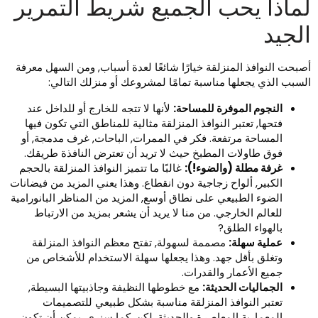
ماذا يحب الجميع شريط التمرير
لجيد
صبحت النوافذ المنزلقة خيارًا شائعًا لعدة أسباب, ومن السهل معرفة
لسبب الذي يجعلها مناسبة تمامًا لمشروعك أو منزلك التالي:
النجوم الموفرة للمساحة:
لأنها لا تتجه للخارج أو للداخل عند
فتحها, تعتبر النوافذ المنزلقة مثالية للمناطق التي تكون فيها
المساحة مرتفعة. فكر في الممرات, الباحات, غرف مدمجة, أو
فوق طاولات المطبخ حيث لا تريد أن تعترض النافذة طريقك.
غرفة مطلة (والضوء!):
غالبًا ما تتميز النوافذ المنزلقة بالحجم
الكبير, ألواح زجاجية دون انقطاع. وهذا يعني المزيد من فيضانات
الضوء الطبيعي على نطاق أوسع, المزيد من المناظر البانورامية
للعالم الخارجي. من منا لا يريد أن يشعر بمزيد من الارتباط
بالهواء الطلق?
عملية سهلة:
مصممة لسهولة, تفتح معظم النوافذ المنزلقة
وتغلق بأقل جهد. وهذا يجعلها سهلة الاستخدام للأشخاص من
جميع الأعمار والقدرات.
الجماليات الحديثة:
مع خطوطها النظيفة وجاذبيتها البسيطة,
تعتبر النوافذ المنزلقة مناسبة بشكل طبيعي للتصميمات
المعمارية المعاصرة والحديثة. لكن, كما سنرى, يمكن أن تكون