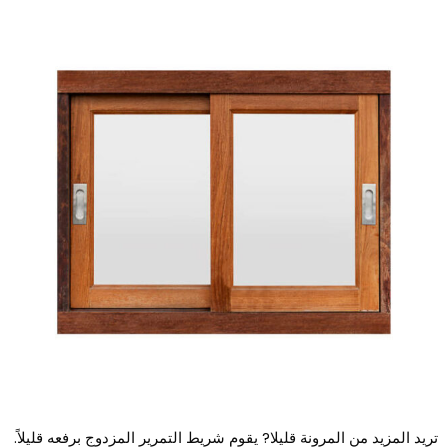
ريد المزيد من المرونة قليلا? يقوم شريط التمرير المزدوج برفعه قليلاً.