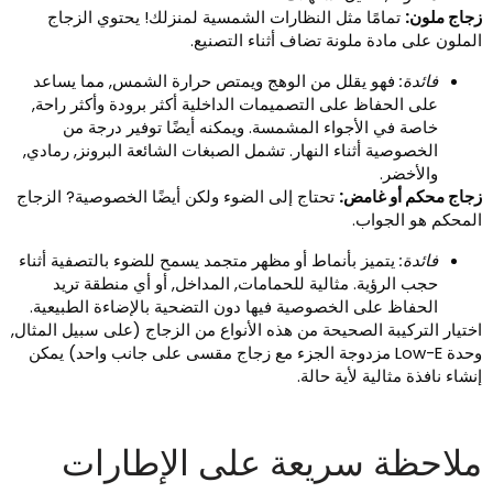
جاج ملون:
تمامًا مثل النظارات الشمسية لمنزلك! يحتوي الزجاج
لملون على مادة ملونة تضاف أثناء التصنيع.
فائدة:
فهو يقلل من الوهج ويمتص حرارة الشمس, مما يساعد
على الحفاظ على التصميمات الداخلية أكثر برودة وأكثر راحة,
خاصة في الأجواء المشمسة. ويمكنه أيضًا توفير درجة من
الخصوصية أثناء النهار. تشمل الصبغات الشائعة البرونز, رمادي,
والأخضر.
جاج محكم أو غامض:
تحتاج إلى الضوء ولكن أيضًا الخصوصية? الزجاج
لمحكم هو الجواب.
فائدة:
يتميز بأنماط أو مظهر متجمد يسمح للضوء بالتصفية أثناء
حجب الرؤية. مثالية للحمامات, المداخل, أو أي منطقة تريد
الحفاظ على الخصوصية فيها دون التضحية بالإضاءة الطبيعية.
ختيار التركيبة الصحيحة من هذه الأنواع من الزجاج (على سبيل المثال,
وحدة Low-E مزدوجة الجزء مع زجاج مقسى على جانب واحد) يمكن
نشاء نافذة مثالية لأية حالة.
لاحظة سريعة على الإطارات