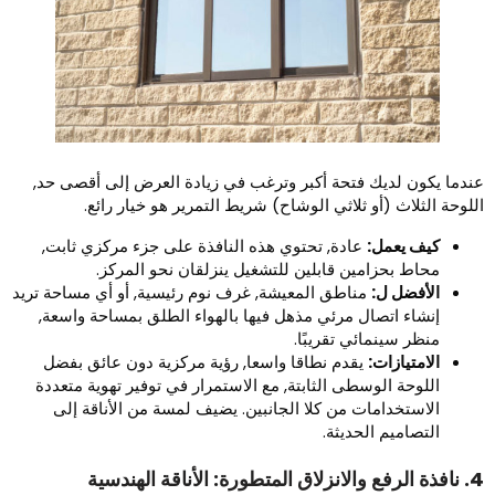
ندما يكون لديك فتحة أكبر وترغب في زيادة العرض إلى أقصى حد,
للوحة الثلاث (أو ثلاثي الوشاح) شريط التمرير هو خيار رائع.
كيف يعمل:
عادة, تحتوي هذه النافذة على جزء مركزي ثابت,
محاط بحزامين قابلين للتشغيل ينزلقان نحو المركز.
الأفضل ل:
مناطق المعيشة, غرف نوم رئيسية, أو أي مساحة تريد
إنشاء اتصال مرئي مذهل فيها بالهواء الطلق بمساحة واسعة,
منظر سينمائي تقريبًا.
الامتيازات:
يقدم نطاقا واسعا, رؤية مركزية دون عائق بفضل
اللوحة الوسطى الثابتة, مع الاستمرار في توفير تهوية متعددة
الاستخدامات من كلا الجانبين. يضيف لمسة من الأناقة إلى
التصاميم الحديثة.
زلاق المتطورة: الأناقة الهندسية