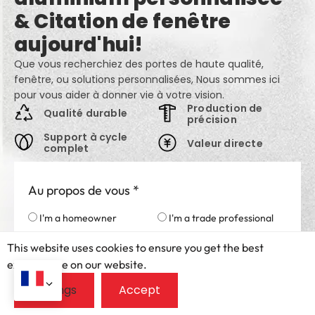
& Citation de fenêtre
aujourd'hui!
Que vous recherchiez des portes de haute qualité,
fenêtre, ou solutions personnalisées, Nous sommes ici
pour vous aider à donner vie à votre vision.
Production de
Qualité durable
précision
Support à cycle
Valeur directe
complet
Au propos de vous
*
I'm a homeowner
I'm a trade professional
This website uses cookies to ensure you get the best
Pays
*
exprerience on our website.