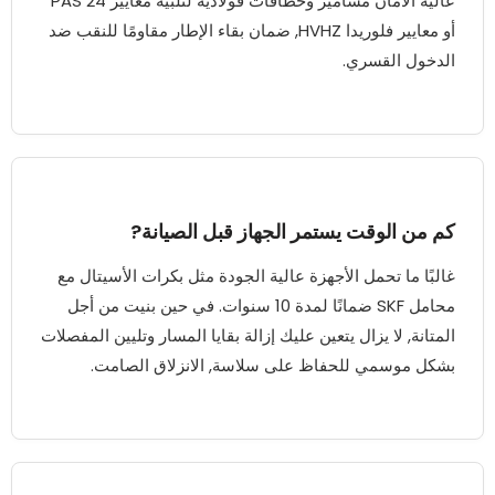
عالية الأمان مسامير وخطافات فولاذية لتلبية معايير PAS 24
أو معايير فلوريدا HVHZ, ضمان بقاء الإطار مقاومًا للنقب ضد
الدخول القسري.
كم من الوقت يستمر الجهاز قبل الصيانة?
غالبًا ما تحمل الأجهزة عالية الجودة مثل بكرات الأسيتال مع
محامل SKF ضمانًا لمدة 10 سنوات. في حين بنيت من أجل
المتانة, لا يزال يتعين عليك إزالة بقايا المسار وتليين المفصلات
بشكل موسمي للحفاظ على سلاسة, الانزلاق الصامت.