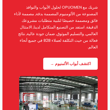
شريك مع OPUOMEN لحلول الأبواب والنوافذ
المصنوعة من الألومنيوم المصممة بدقة, مصممة لأداء
فائق ومصممة خصيصًا لتلبية متطلبات مشروعك
الدقيقة. استفد من التصنيع المتكامل لدينا, الامتثال
العالمي, والتسليم الموثوق, ضمان جودة عالية, نتائج
فعالة من حيث التكلفة لعملاء B2B في جميع أنحاء
العالم.
اكتشف أبواب الألمنيوم →