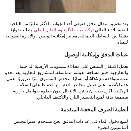
عد تحقيق انتقال تدفق حقيقي أحد الجوانب الأكثر تطلبًا من الناحية
لفنية للأداء العالي
تركيب باب الألمنيوم القابل للطي
. يتطلب توازنًا
قيقًا بين البساطة الجمالية, معايير إمكانية الوصول, والإدارة العدوانية
لمياه.
تبات التدفق وإمكانية الوصول
عمل الانتقال السلس على محاذاة مستويات الأرضية الداخلية
الخارجية, خلق مساحة معيشة متماسكة. للمشاريع التجارية, يعد تحديد
عتبة متوافقة مع ADA أو مسارًا منخفض المستوى أمرًا ضروريًا. تعمل
ذه الأنظمة على تقليل مخاطر التعثر مع الحفاظ على السلامة
لهيكلية. لكن, يجب أن يقترن الانتقال بدون خطوة بفواصل حرارية
صممة بدقة لمنع التجسير البارد والتكثيف الداخلي.
نظمة الصرف المخفية المتقدمة
منع دخول الماء في إعدادات التدفق, نحن نستخدم استراتيجيتين
ساسيتين للصرف: