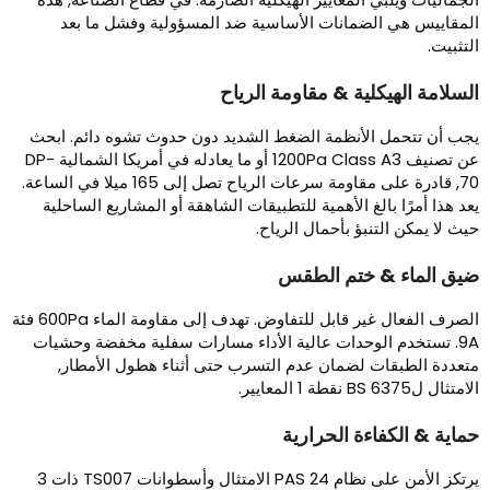
لمقاييس هي الضمانات الأساسية ضد المسؤولية وفشل ما بعد
لتثبيت.
لسلامة الهيكلية & مقاومة الرياح
جب أن تتحمل الأنظمة الضغط الشديد دون حدوث تشوه دائم. ابحث
عن تصنيف 1200Pa Class A3 أو ما يعادله في أمريكا الشمالية DP-
70, قادرة على مقاومة سرعات الرياح تصل إلى 165 ميلا في الساعة.
عد هذا أمرًا بالغ الأهمية للتطبيقات الشاهقة أو المشاريع الساحلية
يث لا يمكن التنبؤ بأحمال الرياح.
يق الماء & ختم الطقس
الصرف الفعال غير قابل للتفاوض. تهدف إلى مقاومة الماء 600Pa فئة
9A. تستخدم الوحدات عالية الأداء مسارات سفلية مخفضة وحشيات
تعددة الطبقات لضمان عدم التسرب حتى أثناء هطول الأمطار,
متثال لBS 6375 نقطة 1 المعايير.
ماية & الكفاءة الحرارية
يرتكز الأمن على نظام PAS 24 الامتثال وأسطوانات TS007 ذات 3