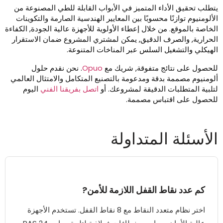
تطلب تحقيق الأداء المتميز في الأبواب القابلة للطي المصنوعة من
لألومنيوم توازنًا محسوبًا بين المعايير الهندسية الصارمة والتكوينات
لخاصة بالموقع. من خلال إعطاء الأولوية للأجهزة عالية الجودة, الكفاءة
لحرارية, والصرف الدقيق, يمكن لمشتري المشروع ضمان الاستقرار
لهيكلي والتشغيل السلس عبر المناخات المتنوعة.
لحصول على نتائج متفوقة, شريك مع
Opuo
. نحن نقدم حلول
لومنيوم مصممة بدقة ومدعومة بالتصنيع المتكامل والامتثال العالمي
تلبية المتطلبات الدقيقة لمشروعك. أو
اتصل بفريقنا الفني
اليوم
لحصول على اقتباس مصممة.
لأسئلة المتداولة
كم عدد نقاط القفل اللازمة للأمن?
اختر نظام متعدد النقاط مع 8 نقاط القفل. تستخدم الأجهزة