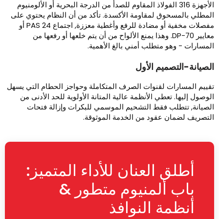
الأجهزة 316 الفولاذ المقاوم للصدأ من الدرجة البحرية أو الألومنيوم
لمطلي بالمسحوق لمقاومة الأكسدة. تأكد من أن النظام يحتوي على
مفصلات مخفية أو مضادة للرفع وأغطية معززة, اجتماع PAS 24 أو
معايير DP-70. وهذا يمنع الألواح من أن يتم خلعها أو رفعها من
لمسارات - وهو متطلب أمني بالغ الأهمية.
لصيانة-التصميم الأول
قييم المسارات لقنوات الصرف المتكاملة وحواجز الحطام التي يسهل
لوصول إليها. تعطي الأنظمة عالية المتانة الأولوية للحد الأدنى من
لصيانة, تتطلب فقط التشحيم الموسمي للبكرات وإزالة فتحات
لتصريف لضمان عقود من الخدمة الموثوقة.
أطلق العنان للأداء المتميز:
باب ألمنيوم متطور &
أنظمة النوافذ