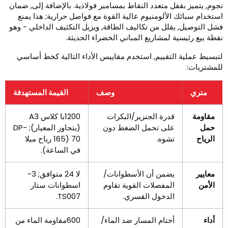
جوم, يتميز بقفل متعدد النقاط بمسامير فولاذية. بالإضافة إلى, ضمان
ستخدام سبائك الألومنيوم عالية القوة مع فواصل حرارية; هذا يمنع
شل التوصيل, يقلل من تكاليف الطاقة, ويزيل التكثيف الداخلي - وهو
قطة بيع رئيسية لمشاريع المباني الخضراء الحديثة.
تبسيط عملية التقييم, استخدم مقاييس الأداء التالية كخط أساسي
لمشتريات:
متري
وصف
القيمة المستهدفة
مقاومة
قدرة الجنزير/البكرات
1200با كلاس A3
حمل
على تحمل الضغط دون
(يتجاوز المعيار); DP-
الرياح
تشوه.
70 (165 رياح ميلا
في الساعة).
معايير
يضمن أن الأسطوانات/
لا 24 متوافق; 3-
الأمن
المفصلات القوية تقاوم
اسطوانات ستار
الدخول القسري.
TS007.
أداء
أختام المسار ضد الماء/
600مقاومة الماء من