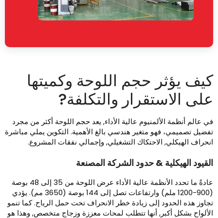
يف يؤثر حجم اللوحة وكميتها
لى الاستقرار والتكلفة?
ي عالم أنظمة الألمنيوم عالية الأداء, يعد حجم اللوحة أكثر من مجرد
فضيل تصميمي، فهو متغير هندسي بالغ الأهمية. التكوين يملي مباشرة
نحراف الهيكلي, الاحتكاك التشغيلي, وإجمالي نفقات المشروع.
لقيود الهيكلية & حدود الشركة المصنعة
عادةً ما تحدد الأنظمة عالية الأداء عرض اللوحة من 35 إلى 48 بوصة
(900-1200 ملم) وارتفاعات تصل إلى 144 بوصة (3650 مم). يؤدي
جاوز هذه الحدود إلى زيادة خطر الانحراف تحت حمل الرياح. كما تنمو
لألواح بشكل أكبر, أنها تتطلب لمحات معززة وزجاج متخصص, وهذا هو