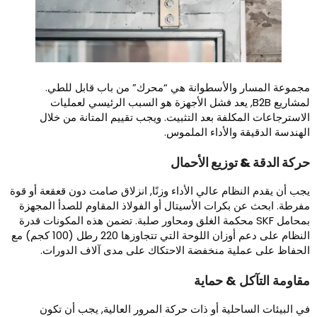
جموعة المسار والأسطوانة هي “محرك” من باب قابل للطي.
لمشاريع B2B, يعد فشل الأجهزة هو السبب الرئيسي لعمليات
لاسترجاعات المكلفة بعد التثبيت. ويجب تقييم المتانة من خلال
لهندسة الدقيقة والأداء الملموس.
ركة الدقة & توزيع الأحمال
جب أن يقدم النظام عالي الأداء وزنًا, انزلاق صامت دون قعقعة أو قوة
فرطة. ابحث عن بكرات الأسيتال أو الفولاذ المقاوم للصدأ المجهزة
بمحامل SKF محكمة الغلق ومحاور صلبة. تضمن هذه المكونات قدرة
النظام على دعم أوزان اللوحة التي تتجاوزها 220 رطل (100 كجم) مع
لحفاظ على عملية منخفضة الاحتكاك على مدى آلاف الدورات.
قاومة التآكل & حماية
ي البيئات الساحلية أو ذات حركة المرور العالية, يجب أن تكون