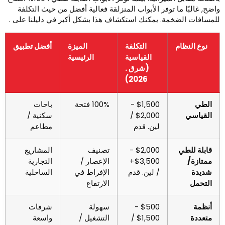
اضح, غالبًا ما توفر الأبواب المنزلقة فعالية أفضل من حيث التكلفة
لمسافات الضخمة. يمكنك استكشاف هذا بشكل أكبر في دليلنا على .
نوع النظام
التكلفة
الميزة
أفضل تطبيق
القياسية
الرئيسية
(شرق .
2026)
الطي
$1,500 -
100% فتحة
باحات
القياسي
$2,000 /
سكنية /
لين. قدم
مطاعم
قابلة للطي
$2,000 -
تصنيف
المشاريع
ممتازة/
$3,500+
الإعصار /
التجارية
شديدة
/ لين. قدم
الإفراط في
الساحلية
التحمل
الارتفاع
أنظمة
$500 -
سهولة
شرفات
متعددة
$1,500 /
التشغيل /
واسعة