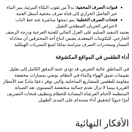
قنوات الصرف المخفية:
بدلاً من ثقوب البكاء المرئية, يمر الماء
عبر الفاصل الحراري إلى قناة صرف مخفية أسفل العتبة.
فتحات الصرف الخطية:
يتم دمجها مباشرة عند خط الباب
لاعتراض الجريان السطحي الثقيل.
عتمد التنفيذ السليم على العزل المائي للعتبة الفرعية ودرجة الرصف
لخارجي. للتكوينات المعقدة, يضمن اتباع أحد المحترفين أن محاذاة
لمسار ومنحدرات الصرف متزامنة تمامًا لمنع التسربات الهيكلية.
داء الطقس في المواقع المكشوفة
ي المناطق عالية التعرض, قد تؤدي عتبة التدفق الكامل إلى تقليل
قييمات ضيق الهواء والماء في النظام. نوصي بمسارات مخفضة
قاومة للطقس للمشاريع الساحلية, والتي توفر دعمًا ماديًا ضد الأمطار
لغزيرة بينما لا تزال تقدم جمالية منخفضة المستوى. تعد الصيانة
لمنتظمة لأختام الفرشاة المضادة للحطام وتنظيف فتحات التصريف
مرًا حيويًا لتحقيق أداء مستدام على المدى الطويل.
لأفكار النهائية