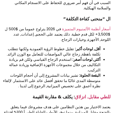
لسبب في أن فهم أمر ضروري للحفاظ على الانسجام المكاني
السلامة الهيكلية.
ل “منحنى كفاءة التكلفة”
سعار أنظمة الألمنيوم المتميزة
في 2026 يتراوح عموما من $500 ل
$3,500+ لكل قدم خطية. ذلك يعتمد على الحجم, إعدادات, عدد
للوحة, الأجهزة, وخيارات الزجاج.
أقل, لوحات أكبر:
تقليل خطوط الرؤية العمودية ولكنها تتطلب
تكلفة باهظة, زجاج عالي المواصفات للتعامل مع الوزن الزائد.
أكثر, لوحات أصغر:
استخدم الزجاج القياسي ولكن قم بزيادة
التكاليف من خلال مجموعات الأجهزة الإضافية وزيادة عمالة
التركيب.
البقعة الحلوة:
تشير بيانات المشروع إلى أن أحجام اللوحات
متوسطة المدى غالبًا ما تحقق أفضل عائد على الاستثمار. لإلقاء
نظرة أعمق على تخصيص الميزانية, الرجوع إلى لدينا .
لطي مقابل. انزلاق
: يكلف & مقارنة القيمة
عتمد الاختيار بين هذين النظامين على هدف مشروعك فيما يتعلق
بالفتحة مقابل الميزانية. بينما توفر الأبواب القابلة للطي أ 100% افتتاح