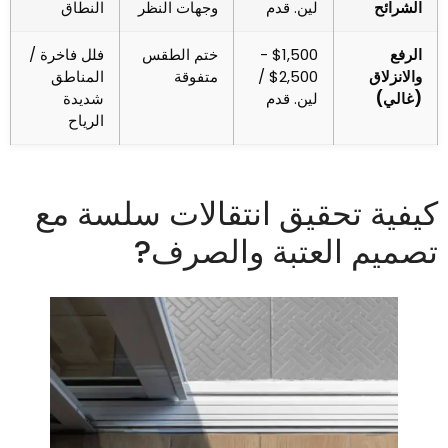
الشرائح
لين. قدم
وجهات النظر
النطاق
الرفع
$1,500 -
ختم الطقس
فلل فاخرة /
والانزلاق
$2,500 /
متفوقة
المناطق
(غالي)
لين. قدم
شديدة
الرياح
يفية تحقيق انتقالات سلسة مع
صميم العتبة والصرف?