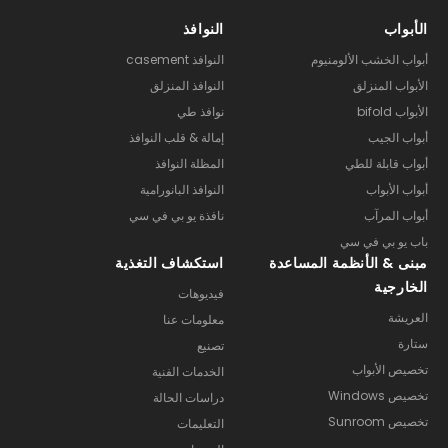
الأبواب
النوافذ
أبواب الخشب الألومنيوم
النوافذ casement
الأبواب المنزلق
النوافذ المنزلق
الأبواب bifold
نوافذ طي
أبواب الجيب
إمالة & قلب النوافذ
أبواب قابلة للطي
المظلة النوافذ
أبواب الأبواب
النوافذ البانورامية
أبواب المرآب
نافذة يو بي في سي
باب يو بي في سي
مبنى & الأنظمة المساعدة
استكشاف التغذية
الخارجية
فيديوهات
العريشة
معلومات عنا
ستارة
تصنيع
تخصيص الأبواب
الخدمات الفنية
تخصيص Windows
دراسات الحالة
تخصيص Sunroom
التعليمات