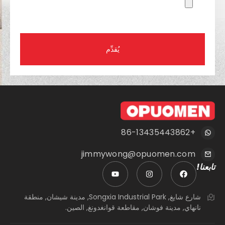
يُقدِّم
+86-13435443862
jimmywong@opuomen.com
تابعنا!
شارع شايغ, Songxia Industrial Park, مدينة شيشان, منطقة
نانهاي, مدينة فوشان, مقاطعة قوانغدونغ, الصين.