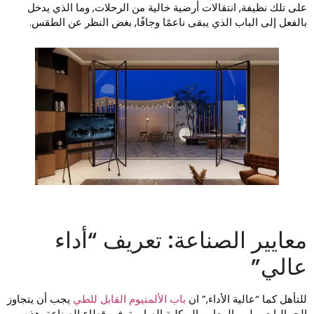
لى تلك نظيفة, انتقالات أرضية خالية من الرحلات, وما الذي يدخل
الفعل إلى الباب الذي يبقى ناعمًا وجافًا, بغض النظر عن الطقس.
عايير الصناعة: تعريف “أداء
الي”
لتأهل كما “عالية الأداء,” ان
باب الألمنيوم القابل للطي
يجب أن يتجاوز
لجماليات ويلبي المعايير الهيكلية الصارمة. في قطاع الصناعة, هذه