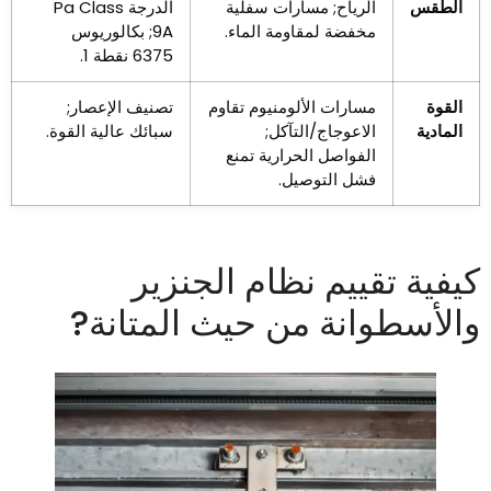
الطقس
الرياح; مسارات سفلية
الدرجة Pa Class
مخفضة لمقاومة الماء.
9A; بكالوريوس
6375 نقطة 1.
القوة
مسارات الألومنيوم تقاوم
تصنيف الإعصار;
المادية
الاعوجاج/التآكل;
سبائك عالية القوة.
الفواصل الحرارية تمنع
فشل التوصيل.
يفية تقييم نظام الجنزير
الأسطوانة من حيث المتانة?