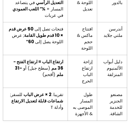
بالدور
اللوحة &
التعديل الرأسي
في يتصاعد
تعديل
المسار +
¼” اللعب العمودي
في عربات
أندرسن
افتتاح
فتحات تصل إلى
50 عرض قدم
ملتي جلايد
ماكس &
× 10 قدم طويل القامة
; عرض
حجم
اللوحة يصل إلى
60″
اللوحة
دليل أبواب
إزاحة
ارتفاع الباب = ارتفاع الفتح −
الألمنيوم
ارتفاع
36 مم
(سطح جبل) أو
-31
المنزلقة
الباب
ملم
(أقحم)
الحرج
مصنعو
طول
تقريبا.
2 × عرض الباب
للسفر;
الجنزير
المسار
شماعات قابلة لتعديل الارتفاع
للخدمة
الموصى به
وأدلة T
الشاقة.
& الأجهزة