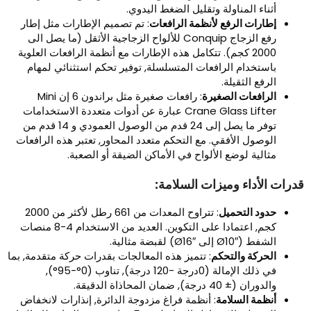
أثناء المناولة وتقليل الضغط اليدوي.
إطارات الرفع لأنظمة الرافعات
: تم تصميم الإطارات مثل إطار
رفع الزجاج Conquip للألواح الزجاجية الأثقل (ما يصل الى
2000 كجم). تتكامل هذه الإطارات مع أنظمة الرافعات العلوية
باستخدام الرافعات المتسلسلة, توفير تحكم استثنائي لمهام
الرفع الثقيلة.
الرافعات الصغيرة
: رافعات صغيرة مثل براندون 6 إن Mini
Crane Glass Lifter عبارة عن أدوات متعددة الاستخدامات
توفر ما يصل إلى 24 قدم من الوصول العمودي و 14 قدم من
الوصول الأفقي. مع التحكم متعدد المحاور, تعتبر هذه الرافعات
مثالية لوضع الألواح في الأماكن الضيقة أو الصعبة.
درات الأداء وميزات السلامة:
حدود التحميل
: تتراوح المعدات من 661 رطل لأكثر من 2000
كجم, اعتمادا على التكوين. العديد من الاستخدام 4-8 منصات
الشفط (Ø10″ إلى Ø16″) لقبضة مثالية.
الحركة والتحكم
: تتميز هذه المعالجات بقدرات حركة متقدمة, بما
في ذلك الإمالة (0درجة -120 درجة), تناوب (0°-95°),
والدوران (± 40 درجة), ضمان المحاذاة الدقيقة.
أنظمة السلامة
: أنظمة فراغ مزدوجة الدائرة, إنذارات لانخفاض