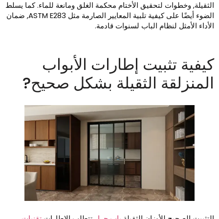
لثقيلة, وخطوات لتحقيق الأختام محكمة الغلق ومانعة للماء. كما يسلط
الضوء أيضًا على كيفية تلبية المعايير الصارمة مثل ASTM E283, ضمان
لأداء الأمثل لنظام الباب لسنوات قادمة.
يفية تثبيت إطارات الأبواب
لمنزلقة الثقيلة بشكل صحيح?
لتثبيت الصحيح للأوزان الثقيلة
باب جرار
تتطلب الإطارات
تقنيات