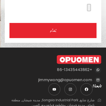
يُقدِّم
+86-13435443862
jimmywong@opuomen.com
تابعنا!
شارع شايغ, Songxia Industrial Park, مدينة شيشان, منطقة
نانهاي, مدينة فوشان, مقاطعة قوانغدونغ, الصين.