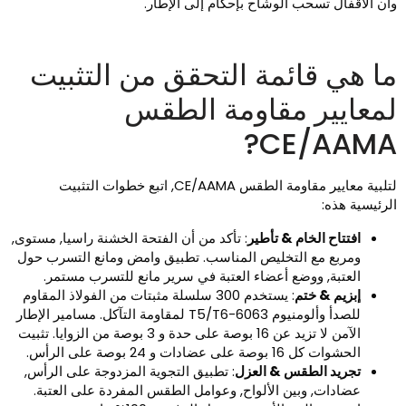
أن الأقفال تسحب الوشاح بإحكام إلى الإطار.
ا هي قائمة التحقق من التثبيت
معايير مقاومة الطقس
CE/AAMA
لتلبية معايير مقاومة الطقس CE/AAMA, اتبع خطوات التثبيت
لرئيسية هذه:
افتتاح الخام & تأطير
: تأكد من أن الفتحة الخشنة راسيا, مستوى,
ومربع مع التخليص المناسب. تطبيق وامض ومانع التسرب حول
العتبة, ووضع أعضاء العتبة في سرير مانع للتسرب مستمر.
إبزيم & ختم
: يستخدم 300 سلسلة مثبتات من الفولاذ المقاوم
للصدأ وألومنيوم 6063-T5/T6 لمقاومة التآكل. مسامير الإطار
الآمن لا تزيد عن 16 بوصة على حدة و 3 بوصة من الزوايا. تثبيت
الحشوات كل 16 بوصة على عضادات و 24 بوصة على الرأس.
تجريد الطقس & العزل
: تطبيق التجوية المزدوجة على الرأس,
عضادات, وبين الألواح, وعوامل الطقس المفردة على العتبة.