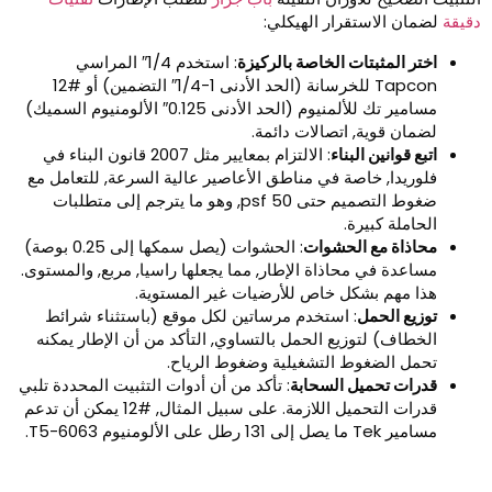
قيقة
لضمان الاستقرار الهيكلي:
اختر المثبتات الخاصة بالركيزة
: استخدم 1/4″ المراسي
Tapcon للخرسانة (الحد الأدنى 1-1/4″ التضمين) أو #12
مسامير تك للألمنيوم (الحد الأدنى 0.125″ الألومنيوم السميك)
لضمان قوية, اتصالات دائمة.
اتبع قوانين البناء
: الالتزام بمعايير مثل 2007 قانون البناء في
فلوريدا, خاصة في مناطق الأعاصير عالية السرعة, للتعامل مع
ضغوط التصميم حتى 50 psf, وهو ما يترجم إلى متطلبات
الحاملة كبيرة.
محاذاة مع الحشوات
: الحشوات (يصل سمكها إلى 0.25 بوصة)
مساعدة في محاذاة الإطار, مما يجعلها راسيا, مربع, والمستوى.
هذا مهم بشكل خاص للأرضيات غير المستوية.
توزيع الحمل
: استخدم مرساتين لكل موقع (باستثناء شرائط
الخطاف) لتوزيع الحمل بالتساوي, التأكد من أن الإطار يمكنه
تحمل الضغوط التشغيلية وضغوط الرياح.
قدرات تحميل السحابة
: تأكد من أن أدوات التثبيت المحددة تلبي
قدرات التحميل اللازمة. على سبيل المثال, #12 يمكن أن تدعم
مسامير Tek ما يصل إلى 131 رطل على الألومنيوم 6063-T5.