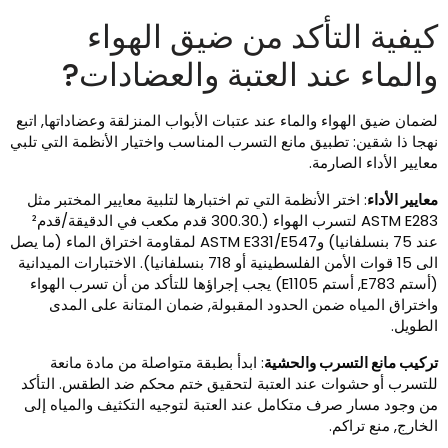
يفية التأكد من ضيق الهواء
الماء عند العتبة والعضادات?
ضمان ضيق الهواء والماء عند عتبات الأبواب المنزلقة وعضاداتها, اتبع
هجا ذا شقين: تطبيق مانع التسرب المناسب واختيار الأنظمة التي تلبي
عايير الأداء الصارمة.
عايير الأداء
: اختر الأنظمة التي تم اختبارها لتلبية معايير المختبر مثل
ASTM E283 لتسرب الهواء (.300.30 قدم مكعب في الدقيقة/قدم²
عند 75 بنسلفانيا) وASTM E331/E547 لمقاومة اختراق الماء (ما يصل
الى 15 قوات الأمن الفلسطينية أو 718 بنسلفانيا). الاختبارات الميدانية
(أستم E783, أستم E1105) يجب إجراؤها للتأكد من أن تسرب الهواء
اختراق المياه ضمن الحدود المقبولة, ضمان المتانة على المدى
لطويل.
ركيب مانع التسرب والحشية
: ابدأ بطبقة متواصلة من مادة مانعة
لتسرب أو حشوات عند العتبة لتحقيق ختم محكم ضد الطقس. التأكد
ن وجود مسار صرف متكامل عند العتبة لتوجيه التكثيف والمياه إلى
لخارج, منع تراكم.