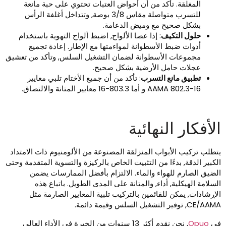
المغلقة. تأكد من أن أحواض العتبات تحتوي على حبة مانعة
للتسرب متواصلة مقاس 3/8 بوصة, وتتداخل أغلفة الرأس
بشكل صحيح مع وميض الدعامة.
حلول التكيف
: إذا عصا الألواح, اضبط ألواح التهوية باستخدام
أدوات ضبط الأسطوانة لمواءمتها مع الإطار. إعادة تجميع
مجموعات الأسطوانة لضمان التشغيل السلس, وتأكد من تعشيق
عجلات حامل الأرضية بشكل صحيح.
تطبيق مانع التسرب
: تأكد من أن جميع الأختام تلبي معايير
AAMA 802.3-16 و أما 803.3-16 معايير المتانة والالتصاق.
لأفكار النهائية
تطلب تركيب الأبواب المنزلقة المصنوعة من الألومنيوم ذات الامتداد
لكبير الدقة, بدءًا من التثبيت الخاص بالركيزة والتسوية المتقدمة وحتى
لضيق الصارم للهواء والماء. الالتزام بأفضل الممارسات يضمن
لسلامة الهيكلية, أداء, والمتانة على المدى الطويل. باتباع هذه
لإرشادات, يمكن للقائمين بالتركيب تلبية المعايير الصارمة مثل
CE/, توفير التشغيل السلس وقيمة دائمة.
ي
Opuo
, نحن نقدم أكثر 13 سنوات من الخبرة في الأداء العالي