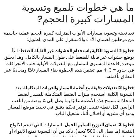
ا هي خطوات تلميع وتسوية
لمسارات كبيرة الحجم?
عد تعبئة وتسوية مسارات الأبواب المنزلقة كبيرة الحجم عملية حاسمة
ن مرحلتين لضمان الأداء والاستقرار على المدى الطويل:
التسوية الكلية باستخدام الحشوات غير القابلة للضغط
: ابدأ
وضع حشوات غير قابلة للضغط على طول المسار بالكامل. وهذا يخلق
وحدة, قاعدة المستوى للمسار, مع التعديلات الأولية جلب الانحرافات
في حدود ± 3-4 مم. تضمن هذه الخطوة بقاء المسار ثابتًا ومحاذيًا عبر
لنطاق بأكمله.
 تعديلات دقيقة مع أنظمة المسار والعربات المتكاملة
: بعد
لتسوية الكلية, استخدم ميزات الضبط المتكاملة للمسار لضبط
لمحاذاة. تسمح هذه الأنظمة غالبًا بما يصل إلى ¼ بوصة من اللعب
لرأسي لكل نقطة تثبيت, توفير تحكم دقيق في تحديد موضع المسار
منع أي تشويه أو اختلال أثناء تشغيل الباب.
3: ضمان التوزيع السليم للحمل
: للمسارات التي تدعم الألواح
الثقيلة (ما يصل الى 500 كجم), تأكد من أن التسوية تمنع الالتواء أو