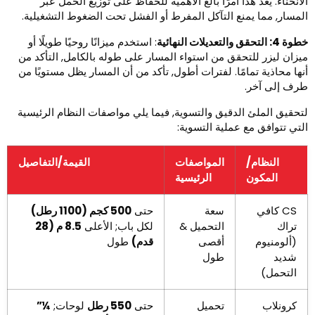
لانحناء. يعد هذا أمرًا بالغ الأهمية للحفاظ على توزيع الحمل عبر
لمسار, مما يمنع التآكل المفرط أو الفشل تحت الضغوط التشغيلية.
4: التحقق والتعديلات النهائية
: استخدم ميزانًا روحيًا طويلًا أو
يزان ليزر للتحقق من استواء المسار على طوله بالكامل, التأكد من
نها محاذية تمامًا. لفترات أطول, تأكد من أن المسار يظل مستويًا من
رف إلى آخر.
تحقيق الملئ الدقيق والتسوية, فيما يلي مواصفات النظام الرئيسية
لتي تتوافق مع عملية التسوية:
النظام/
المواصفات
القيمة/التفاصيل
المكون
الرئيسية
CS كافي
سعة
حتى
500 كجم (1100 رطل)
تراك
التحميل &
لكل باب; الأعلى
8.5 م (28
(ألومنيوم
أقصى
قدم)
طول
شديد
طول
التحمل)
كرونلاب
تحميل
حتى
550 رطل
لوحات;
¼”