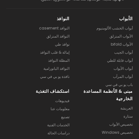
الأبواب
النوافذ
أبواب الخشب الألومنيوم
النوافذ casement
الأبواب المنزلق
النوافذ المنزلق
الأبواب bifold
نوافذ طي
أبواب الجيب
إمالة & قلب النوافذ
أبواب قابلة للطي
المظلة النوافذ
أبواب الأبواب
النوافذ البانورامية
أبواب المرآب
نافذة يو بي في سي
باب يو بي في سي
مبنى & الأنظمة المساعدة
استكشاف التغذية
الخارجية
فيديوهات
العريشة
معلومات عنا
ستارة
تصنيع
تخصيص الأبواب
الخدمات الفنية
تخصيص Windows
دراسات الحالة