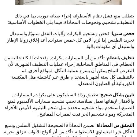
تطلب منع فشل نظام الأسطوانة إجراء صيانة دورية, بما في ذلك
لتنظيف, تشحيم, وفحوصات المحاذاة. فيما يلي الخطوات الأساسية:
حص سنويا
: فحص وتشحيم البكرات وآليات القفل سنويًا, واستبدال
جريد الطقس إذا لزم الأمر. كل خمس سنوات, أعد إغلاق زوايا الإطار
استبدل أي مكونات بالية.
نظيف بانتظام
: تأكد من أن المسارات, بكرات, وفتحات البكاء خالية من
لحطام. في المناطق الساحلية, إجراء عمليات التنظيف الشهرية, لأن
لتعرض للملح يمكن أن يسرع عملية التآكل. لمواقع أخرى, قم
التنظيف كل ستة أشهر باستخدام طرق غير كاشطة مثل المكنسة
لكهربائية أو الصابون المعتدل.
ليين بشكل صحيح
: تطبيق رذاذ السيليكون على بكرات, المسارات,
الأقفال لإبقائها تعمل بسلاسة. تجنب تشحيم مسارات الألمنيوم لمنع
لصمغ. استخدم مواد تشحيم محددة مثل شحم الليثيوم الأبيض للأجزاء
لمتحركة ومواد تشحيم الجرافيت لممرات المفاتيح.
لتحقق من المحاذاة
: تضمن المحاذاة الصحيحة التشغيل السلس وتمنع
لتآكل غير المتساوي للأسطوانة. تأكد من أن ألواح الأبواب تنزلق بحرية