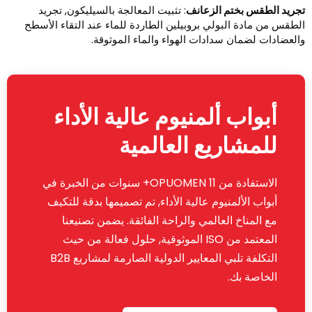
جريد الطقس بختم الزعانف
: تثبيت المعالجة بالسيليكون, تجريد
لطقس من مادة البولي بروبيلين الطاردة للماء عند التقاء الأسطح
العضادات لضمان سدادات الهواء والماء الموثوقة.
أبواب ألمنيوم عالية الأداء
للمشاريع العالمية
الاستفادة من OPUOMEN 11+ سنوات من الخبرة في
أبواب الألمنيوم عالية الأداء, تم تصميمها بدقة للتكيف
مع المناخ العالمي والراحة الفائقة. يضمن تصنيعنا
المعتمد من ISO الموثوقية, حلول فعالة من حيث
التكلفة تلبي المعايير الدولية الصارمة لمشاريع B2B
الخاصة بك.