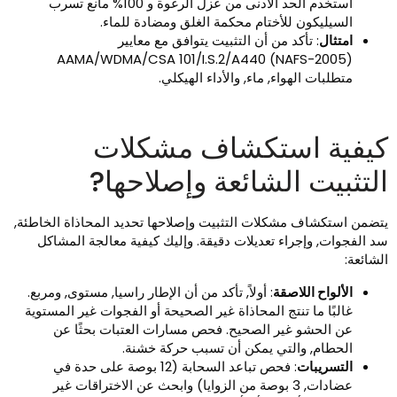
استخدم الحد الأدنى من عزل الرغوة و 100% مانع تسرب
السيليكون للأختام محكمة الغلق ومضادة للماء.
امتثال
: تأكد من أن التثبيت يتوافق مع معايير
AAMA/WDMA/CSA 101/I.S.2/A440 (NAFS-2005)
متطلبات الهواء, ماء, والأداء الهيكلي.
يفية استكشاف مشكلات
لتثبيت الشائعة وإصلاحها?
تضمن استكشاف مشكلات التثبيت وإصلاحها تحديد المحاذاة الخاطئة,
د الفجوات, وإجراء تعديلات دقيقة. وإليك كيفية معالجة المشاكل
لشائعة:
الألواح اللاصقة
: أولاً, تأكد من أن الإطار راسيا, مستوى, ومربع.
غالبًا ما تنتج المحاذاة غير الصحيحة أو الفجوات غير المستوية
عن الحشو غير الصحيح. فحص مسارات العتبات بحثًا عن
الحطام, والتي يمكن أن تسبب حركة خشنة.
التسريبات
: فحص تباعد السحابة (12 بوصة على حدة في
عضادات, 3 بوصة من الزوايا) وابحث عن الاختراقات غير