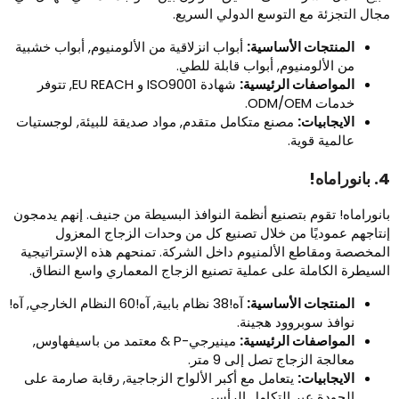
جال التجزئة مع التوسع الدولي السريع.
المنتجات الأساسية:
أبواب انزلاقية من الألومنيوم, أبواب خشبية
من الألومنيوم, أبواب قابلة للطي.
المواصفات الرئيسية:
شهادة ISO9001 و EU REACH, تتوفر
خدمات ODM/OEM.
الايجابيات:
مصنع متكامل متقدم, مواد صديقة للبيئة, لوجستيات
عالمية قوية.
نوراماه!
انوراماه! تقوم بتصنيع أنظمة النوافذ البسيطة من جنيف. إنهم يدمجون
نتاجهم عموديًا من خلال تصنيع كل من وحدات الزجاج المعزول
لمخصصة ومقاطع الألمنيوم داخل الشركة. تمنحهم هذه الإستراتيجية
لسيطرة الكاملة على عملية تصنيع الزجاج المعماري واسع النطاق.
المنتجات الأساسية:
آه!38 نظام بابية, آه!60 النظام الخارجي, آه!
نوافذ سوبروود هجينة.
المواصفات الرئيسية:
مينيرجي-P & معتمد من باسيفهاوس,
معالجة الزجاج تصل إلى 9 متر.
الايجابيات:
يتعامل مع أكبر الألواح الزجاجية, رقابة صارمة على
الجودة عبر التكامل الرأسي.