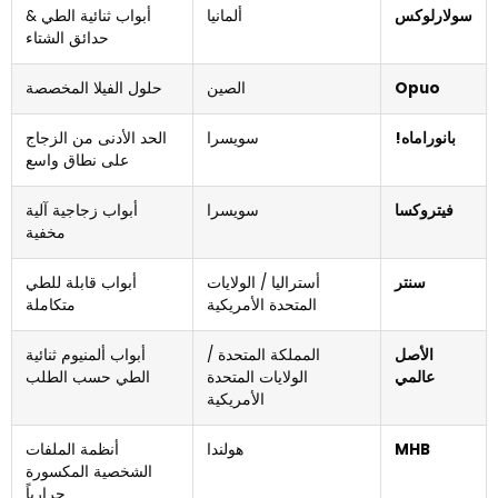
سولارلوكس
ألمانيا
أبواب ثنائية الطي &
حدائق الشتاء
Opuo
الصين
حلول الفيلا المخصصة
بانوراماه!
سويسرا
الحد الأدنى من الزجاج
على نطاق واسع
فيتروكسا
سويسرا
أبواب زجاجية آلية
مخفية
سنتر
أستراليا / الولايات
أبواب قابلة للطي
المتحدة الأمريكية
متكاملة
الأصل
المملكة المتحدة /
أبواب ألمنيوم ثنائية
عالمي
الولايات المتحدة
الطي حسب الطلب
الأمريكية
MHB
هولندا
أنظمة الملفات
الشخصية المكسورة
حرارياً