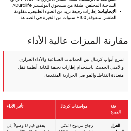
الساخنة المجلفن, طبقة من مسحوق البوليستر Duralife®.
الايجابيات:
إطارات رفيعة تزيد من الضوء الطبيعي, مقاومة
الطقس متفوقة, 100+ سنوات من الخبرة في الصناعة.
قارنة الميزات عالية الأداء
تمزج أبواب كريتال بين الجماليات الصناعية والأداء الحراري
والأمني ​​الحديث, باستخدام إطارات نحيفة للغاية, أنظمة قفل
متعددة النقاط, والفواصل الحرارية المتقدمة.
فئة
مواصفات كريتال
تأثير الأداء
الميزة
العزل
زجاج مزدوج / ثلاثي,
يحقق قيم U وصولاً إلى