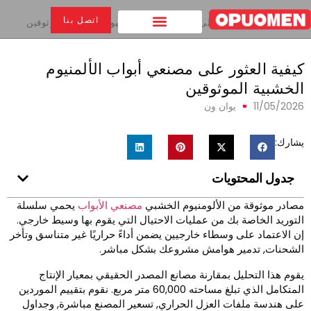
اتصل بنا
بيت
>
كيفية العثور على مصنعي أبواب الألمنيوم الخشبية الموثوقين
يفية العثور على مصنعي أبواب الألمنيوم
لخشبية الموثوقين
11/05/202
يوان ون
شارك:
جدول المحتويات
صادر موثوقة من الألومنيوم الخشبي
مصنعي الأبواب
يحمي سلسلة
لتوريد الخاصة بك من عمليات الاحتيال التي يقوم بها وسيط خارجي.
ن الاعتماد على وسطاء خارجيين يضمن أداءً حراريًا غير متناسق وتأخر
لشحنات, تدمير هوامش مشروعك بشكل مباشر.
قوم هذا التحليل بمقارنة مصانع المصدر الحقيقي بمعيار الإنتاج
المتكامل الذي تبلغ مساحته 60,000 متر مربع. نقوم بتقييم الموردين
لى هندسة ملفات العزل الحراري, تسعير المصنع مباشرة, وجداول