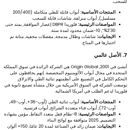
لسحب.
المنتجات الأساسية:
أبواب قابلة للطي متكاملة (200/400
مسلسل), أبواب منزلقة, شاشات قابلة للسحب.
المواصفات الرئيسية:
فلوريدا DBPR إعصار الموافقة, يمتد حتى
30'2¾”, 10-ضمان محدود لمدة سنة.
الايجابيات:
شاشات وظلال مدمجة, مفصلات مخفية, متانة تم
اختبارها في المناخ.
ل عالمي
أنشئ في 2001, Origin Global هي الشركة الرائدة في سوق المملكة
لمتحدة في مجال أبواب الألومنيوم المخصصة. إنهم يحافظون على
لتحكم الكامل في التصنيع على أنظمتهم ثنائية الطي والانزلاق.
وسعت الشركة في السوق الأمريكية من خلال منشأة تصنيع ثانوية في
لوريدا لدعم الطلب في أمريكا الشمالية.
المنتجات الأساسية:
أبواب ثنائية الطي (أوب-36+, أوب-49,
أوب-72), أبواب فناء متعددة الشرائح, أبواب فرنسية.
المواصفات الرئيسية:
8-نظام قفل متعدد النقاط, مؤمن بشهادة
التصميم, 2025 متوافقة مع لوائح البناء.
الايجابيات:
ضمان رائد في الصناعة لمدة 20 عامًا, 150+ ألوان