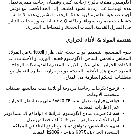
لألومنيوم مقترنة بألواح زجاجية كبيرة وقضبان زجاجية مميزة. تعمل
ذه الهندسة على زيادة الضوء الطبيعي إلى الحد الأقصى مع توفير
جواء صناعية معاصرة قوية. عادةً ما يحدد المشترون هذه الأنظمة
تشطيبات معمارية سوداء أو داكنة لإنشاء نقاط محورية عالية التباين
ي المنازل القديمة, البنيات الحديثة, والمساحات التجارية.
ندسة المواد & الأداء الحراري
يقوم المصنعون بتصميم أبواب حديثة على طراز Crittall من الفولاذ
لمجلفن بالغمس الساخن, الألومنيوم خفيف الوزن, أو الأخشاب ذات
لكفاءة الحرارية. على عكس الأبواب المعدنية القديمة ذات الزجاج
لمفرد, تدمج هذه الأنظمة الحديثة حواجز حرارية خطيرة للتعامل مع
تطلبات التحكم الصارمة في المناخ.
تزجيج:
تكوينات زجاجية مزدوجة أو ثلاثية تمت معالجتها بطبقات
منخفضة الانبعاث.
فواصل حرارية:
تعمل تقنية W20 TE® على منع انتقال الحرارة
عبر الإطارات المعدنية.
قيم U:
ضربت نماذج الألومنيوم التراثية 1.4 واط/م²ك, بينما توفر
أنواع الأخشاب ما يقرب من 0.16 ألف خصائص عزل.
تقييمات الطقس:
متوافق تمامًا مع لوائح البناء في المملكة
المتحدة الجزء L وBS 6375 جزء 1:2009 المعايير.