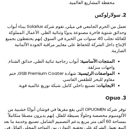
محفظة المشاريع العالمية.
ارلوكس
تعمل من الحرم الجامعي في ميلي, تقوم شركة Solarlux ببناء أبواب
حدائق شتوية فاخرة مصنوعة يدويًا وثنائية الطي. الأعمال المملوكة
للعائلة تجلب 40 سنوات من الخبرة في السوق. إنهم يحتفظون بجميع
لإنتاج داخل الشركة للحفاظ على معايير مراقبة الجودة الألمانية
لصارمة.
المنتجات الأساسية:
أبواب زجاجية ثنائية الطي, حدائق الشتاء,
واجهات منزلقة.
المواصفات الرئيسية:
شهادة GSB Premium Coater, ختم
مقاوم للبحر للطقس القاسي.
الايجابيات:
تصنيع داخلي كامل, شبكة توزيع عالمية قوية.
3. 
توفر شركة OPUOMEN التي يقع مقرها في فوشان أبوابًا خشبية من
لألومنيوم مخصصة وحلولًا بسيطة للفلل. إنهم يديرون مصنعًا متكاملاً
بمساحة 60 ألف متر مربع يدعم التصميم الشامل, تصنيع, وخدمة ما بعد
لبيع. تعمل الشركة على تحقيق التوازن بين التواجد المحلي الهائل في