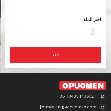
اختر الملف
يُقدِّم
+86-13435443862
jimmywong@opuomen.com