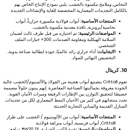
لنحاس, وملامح مكسوة بالخشب. يلبي نموذج الإنتاج الخاص بهم
الكامل التجديدات المعمارية المخصصة للغاية والإنشاءات الجديدة.
المنتجات الأساسية:
أبواب فولاذية مكسورة حرارياً, أبواب
نحاسية/برونزية, نافذة معدنية مكسوة بالخشب.
المواصفات الرئيسية:
تم اختباره من قبل طرف ثالث لضمان
السلامة الهيكلية ومقاومة الصدمات, 200+ خيارات الملف
الشخصي.
الايجابيات:
أداء حراري رائد عالميًا, جودة ايطالية صناعة يدوية,
التخصيص النهائي للمواد.
 كريتال
تقوم Crittall بتصنيع أبواب هجينة من الفولاذ والألمنيوم/الخشب عالية
لجودة معروفة بجماليتها الصناعية المعاصرة. إنهم يبنون حلولاً مصممة
صيصًا لتحقيق التوازن بين الإطارات الرفيعة وميزات الأمان القوية.
حدد منتجاتهم في كثير من الأحيان النمط المعماري لكل من تجديدات
لمنازل القديمة والمباني التجارية الحديثة.
المنتجات الأساسية:
أبواب من الألومنيوم / الخشب على طراز
Crittall, أبواب فرنسية, أبواب منزلقة فولاذية.
المواصفات الرئيسية:
تقنية الكسر الحراري W20 TE®, تراجع