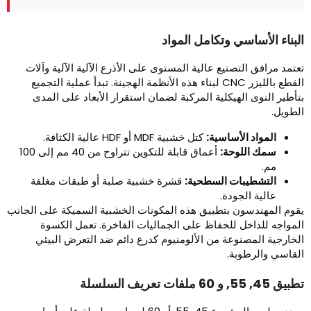
لبناء الأساسي وتكامل المواد
عتمد مرافق التصنيع عالية المستوى على الأذرع الآلية الآلية وآلات
القطع بالليزر CNC لبناء هذه الأنظمة الهجينة. تبدأ عملية التجميع
تأطير النوى الهيكلية المركبة لضمان استقرار الأبعاد على المدى
لطويل.
المواد الأساسية:
كتل خشبية MDF أو HDF عالية الكثافة.
سمك اللوحة:
أعماق قابلة للتكوين تتراوح من 40 مم إلى 100
مم.
التشطيبات السطحية:
قشرة خشبية صلبة أو طبقات مغلفة
عالية الجودة.
قوم المهندسون بتطبيق هذه المكونات الخشبية السميكة على الجانب
لمواجه للداخل للحفاظ على الجماليات الفاخرة. تعمل الكسوة
لخارجية المصنوعة من الألومنيوم كدرع دائم ضد التعرض البيئي
لقاسي والرطوبة.
ق 45, 55, و 60 ملفات تعريف السلسلة