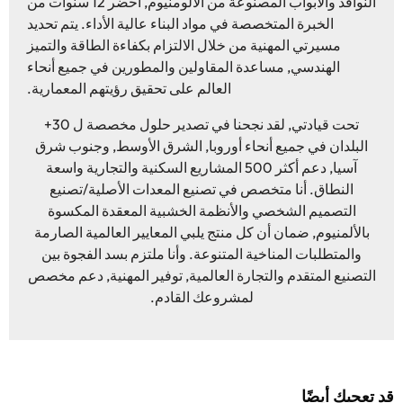
النوافذ والأبواب المصنوعة من الألومنيوم, أحضر 12 سنوات من
الخبرة المتخصصة في مواد البناء عالية الأداء. يتم تحديد
مسيرتي المهنية من خلال الالتزام بكفاءة الطاقة والتميز
الهندسي, مساعدة المقاولين والمطورين في جميع أنحاء
العالم على تحقيق رؤيتهم المعمارية.
تحت قيادتي, لقد نجحنا في تصدير حلول مخصصة ل 30+
البلدان في جميع أنحاء أوروبا, الشرق الأوسط, وجنوب شرق
آسيا, دعم أكثر 500 المشاريع السكنية والتجارية واسعة
النطاق. أنا متخصص في تصنيع المعدات الأصلية/تصنيع
التصميم الشخصي والأنظمة الخشبية المعقدة المكسوة
بالألمنيوم, ضمان أن كل منتج يلبي المعايير العالمية الصارمة
والمتطلبات المناخية المتنوعة. وأنا ملتزم بسد الفجوة بين
التصنيع المتقدم والتجارة العالمية, توفير المهنية, دعم مخصص
لمشروعك القادم.
د تعجبك أيضًا