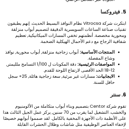
تروكسا
ابتكرت شركة Vitrocsa نظام النوافذ البسيط الحديث. إنهم يطبقون
قنيات صناعة الساعات السويسرية الدقيقة لتصميم أبواب منزلقة
محورية مخصصة. أنظمتهم تخفي المسارات الميكانيكية, تعظيم
فافية الزجاج مع دعم الأحمال الهيكلية الضخمة.
المنتجات الأساسية:
أبواب زجاجية منزلقة, أبواب محورية, نوافذ
وشاح المقصلة.
المواصفات الرئيسية:
دقة المكونات ل 1/100 التسامح ملليمتر,
12-18 الحد الأقصى لارتفاع اللوحة للقدم.
الايجابيات:
مسارات غير مرئية, سعة زجاجية هائلة, 25+ سجل
حافل للسنة.
نتر
تقوم شركة Centor بتصميم وبناء أبواب متكاملة من الألومنيوم
والخشب. التشغيل لما يقرب من 70 سنين, يركز عمل الجيل الثالث هذا
لى الأنظمة ذات الأجهزة المخفية بالكامل. لقد صمموا أبوابهم خصيصًا
إخفاء العناصر الوظيفية مثل شاشات وظلال الحشرات القابلة