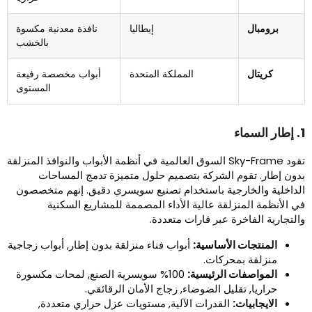
برومبال
إيطاليا
نافذة معدنية مكسوة
بالخشب
كريتال
المملكة المتحدة
أبواب مخصصة رفيعة
المستوى
سماء
تقود Sky-Frame السوق العالمية في أنظمة الأبواب والنوافذ المنزلقة
دون إطار. تقوم الشركة بتصميم حلول متميزة تدمج المساحات
لداخلية والخارجية باستخدام تصنيع سويسري دقيق. إنهم متخصصون
ي الأنظمة المنزلقة عالية الأداء المصممة للمشاريع السكنية
التجارية الفاخرة عبر قارات متعددة.
المنتجات الأساسية:
أبواب فناء منزلقة بدون إطار, أبواب زجاجية
منزلقة بمحركات.
المواصفات الرئيسية:
100% سويسرية الصنع, لمحات مكسورة
حراريا, تقليل الضوضاء, زجاج الأمان الرقائقي.
الايجابيات:
القدرات الآلية, مستويات عزل حراري متعددة,