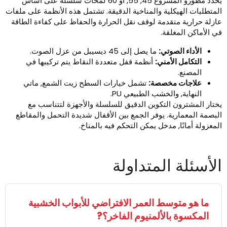
يحدد مطورو المشروع 45, 55, أو 60 لمحات سلسلة على أساس
لمتطلبات الهيكلية والمناخية الدقيقة. تشتمل هذه الأنظمة على ملفات
ازلة حرارية متقدمة لوقف نقل الحرارة والحفاظ على كفاءة الطاقة
ي الأماكن المغلقة.
الأداء الصوتي:
ما يصل إلى 45 ديسيبل من عزل الصوت.
التكامل الأمني:
أنظمة قفل متعددة النقاط يتم تركيبها في
المصنع.
علاجات مخصصة:
تشمل خيارات السطح زيت الشمع, ماتي
النهاية, والخشب الطبيعي PU.
ختار المشترون التكوين الدقيق للسلسلة والأجهزة لتتناسب مع
لبصمة المعمارية. يوفر الجمع بين الأقفال شديدة التحمل والمقاطع
لمعزولة أمانًا, مدخل يمكن التحكم فيه بالمناخ.
لأسئلة المتداولة
ما هو متوسط ​​العمر الافتراضي للأبواب الخشبية
المكسوة بالألمنيوم الفاخر؟?