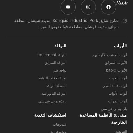
تابعنا!
شارع شايغ, Songxia Industrial Park, مدينة شيشان, منطقة
نانهاي, مدينة فوشان, مقاطعة قوانغدونغ, الصين.
الأبواب
النوافذ
أبواب الخشب الألومنيوم
النوافذ casement
الأبواب المنزلق
النوافذ المنزلق
الأبواب bifold
نوافذ طي
أبواب الجيب
إمالة & قلب النوافذ
أبواب قابلة للطي
المظلة النوافذ
أبواب الأبواب
النوافذ البانورامية
أبواب المرآب
نافذة يو بي في سي
باب يو بي في سي
مبنى & الأنظمة المساعدة
استكشاف التغذية
الخارجية
فيديوهات
العريشة
معلومات عنا