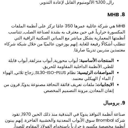
رال, 100% الألومنيوم القابل لإعادة التدوير.
8. 
MHB هي شركة عائلية عمرها 350 عامًا تركز على أنظمة الملفات
لمكسورة حرارياً. في حين معترف به بشدة لصناعة الصلب, تتناسب
نظمتها المعمارية بشكل مباشر مع المباني السكنية الراقية التي
تطلب أشكالًا رفيعة للغاية. إنهم يوزعون عالميًا من خلال شبكة شركاء
عتمدين مدربين تدريبًا صارمًا.
المنتجات الأساسية:
أبواب محورية, أبواب منزلقة, أبواب قابلة
للطي, الأنظمة الداخلية المقاومة للحريق.
المواصفات الرئيسية:
نظام SL30-ISO-PLUS, زجاج ثلاثي, الهواء
/ الماء / الهيكلي معتمد.
الايجابيات:
ملفات تعريف فائقة النحافة مصنوعة يدويًا, قرون من
إتقان المعادن, مرونة التصميم المخصص.
ومبال
صناعة أنظمة النوافذ يدويًا في البندقية منذ ذلك الحين 1970, تقود
شركة Brombal سوق الأبواب المعدنية والخشبية الفاخرة. إنهم يبنون
نظمة مخصصة مكسورة حرارياً باستخدام الفولاذ المقاوم للصدأ,