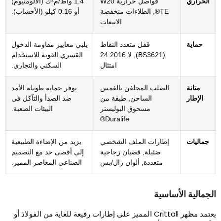
الحراري
فواصل حرارية W20
1.4 واط/م²ك (الألومنيوم)
TE®, الطلاءات منخفضة
أو 0.16 كيلو (الأخشاب).
الانبعاث
حماية
قفل متعدد النقاط
يلبي معايير مقاومة الدخول
(BS3621), لا 24:2016
القسري القوية للاستخدام
امتثال
السكني والتجاري.
متانة
الصلب المجلفن بالغمس
يوفر حماية طويلة الأمد
الإطار
الساخن, طبقة من
ضد الصدأ والتآكل في
مسحوق البوليستر
البيئات الصعبة.
Duralife®
جماليات
إطارات الملف الشخصي
يزيد من الإضاءة الطبيعية
ضئيلة, قضبان زجاجية
إلى أقصى حد مع التصميم
متعددة, ألوان رال/بس
الصناعي المعاصر المميز.
لجمالية الأساسية
يعتمد مظهر Crittall المميز على إطارات رفيعة للغاية من الفولاذ أو