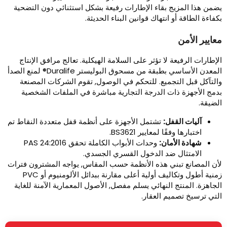
ضمن هذا المزيج بقاء الإطارات رفيعة بشكل استثنائي دون التضحية
كفاءة الطاقة أو انتهاك قوانين البناء الحديثة.
عايير الأمن
لإطارات الرفيعة لا تؤثر على السلامة الهيكلية. تعالج مرافق الإنتاج
المعدن الأساسي بطبقة من مسحوق البوليستر Duralife® لمنع الصدأ
التآكل قبل التجميع. للتحكم في الوصول, تقوم الشركات المصنعة
دمج الأجهزة ذات الدرجة التجارية مباشرة في الملفات الشخصية
لضيقة.
آليات القفل:
تشتمل الأجهزة على أنظمة قفل متعددة النقاط تم
اختبارها وفقًا لمعايير BS3621.
شهادة الأمان:
وحدات الأبواب الكاملة تحقق PAS 24:2016
الامتثال ضد الدخول القسري الجسدي.
أن المصانع تبني هذه الأنظمة حسب المقاس, يواجه المشترون فترات
زمنية أطول وتكاليف أولية أعلى مقارنة ببدائل الألومنيوم أو PVC
لجاهزة. المنتج النهائي يسلم مفصل, الأصول المعمارية الآمنة للغاية
لتي ترسيخ تصميم العقار.