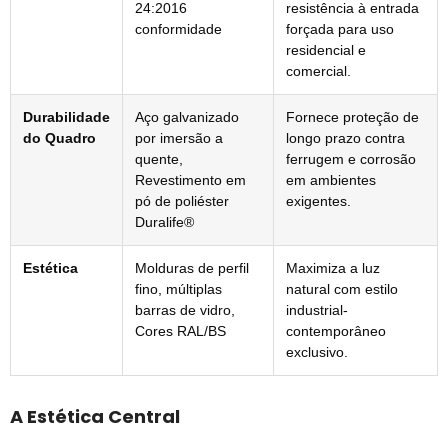
24:2016
resistência à entrada
conformidade
forçada para uso
residencial e
comercial.
Durabilidade
Aço galvanizado
Fornece proteção de
do Quadro
por imersão a
longo prazo contra
quente,
ferrugem e corrosão
Revestimento em
em ambientes
pó de poliéster
exigentes.
Duralife®
Estética
Molduras de perfil
Maximiza a luz
fino, múltiplas
natural com estilo
barras de vidro,
industrial-
Cores RAL/BS
contemporâneo
exclusivo.
A Estética Central