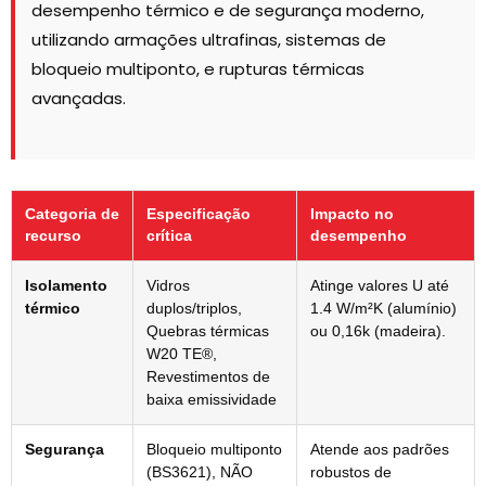
desempenho térmico e de segurança moderno,
utilizando armações ultrafinas, sistemas de
bloqueio multiponto, e rupturas térmicas
avançadas.
Categoria de
Especificação
Impacto no
recurso
crítica
desempenho
Isolamento
Vidros
Atinge valores U até
térmico
duplos/triplos,
1.4 W/m²K (alumínio)
Quebras térmicas
ou 0,16k (madeira).
W20 TE®,
Revestimentos de
baixa emissividade
Segurança
Bloqueio multiponto
Atende aos padrões
(BS3621), NÃO
robustos de