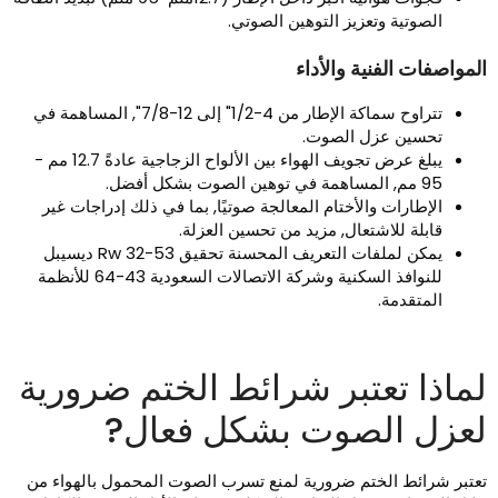
الصوتية وتعزيز التوهين الصوتي.
لمواصفات الفنية والأداء
تتراوح سماكة الإطار من 4-1/2" إلى 12-7/8", المساهمة في
تحسين عزل الصوت.
يبلغ عرض تجويف الهواء بين الألواح الزجاجية عادةً 12.7 مم -
95 مم, المساهمة في توهين الصوت بشكل أفضل.
الإطارات والأختام المعالجة صوتيًا, بما في ذلك إدراجات غير
قابلة للاشتعال, مزيد من تحسين العزلة.
يمكن لملفات التعريف المحسنة تحقيق Rw 32-53 ديسيبل
للنوافذ السكنية وشركة الاتصالات السعودية 43-64 للأنظمة
المتقدمة.
ماذا تعتبر شرائط الختم ضرورية
عزل الصوت بشكل فعال?
عتبر شرائط الختم ضرورية لمنع تسرب الصوت المحمول بالهواء من