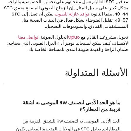
مع قيم STC العالية, تعمل منتجاتهم على تحسين الخصوصية والراحة
بشكل كبير. على سبيل المثال, إن الزجاج الصوتي المصفح يحقق STC
40, بينما الثانوية
نوافذ عازلة للصوت
يمكن أن تصل إلى STC
48-57, تقليل الضوضاء بشكل فعال في البيئات الصعبة مثل
لمستشفيات, الفنادق, واستوديوهات التسجيل.
حويل مشروعك القادم مع
Opuo
الحلول الصوتية.
تواصل معنا
اكتشاف كيف يمكن لمنتجاتنا توفير أداء العزل الصوتي الذي تحتاجه,
مان الراحة والقيمة طويلة المدى للمساحة الخاصة بك.
لأسئلة المتداولة
ما هو الحد الأدنى لتصنيف Rw الموصى به لشقة
قريبة من المطار؟?
الحد الأدنى الموصى به لتصنيف Rw للشقق القريبة من
المطارات, يعادل STC في الولايات المتحدة. المعايير, يكون