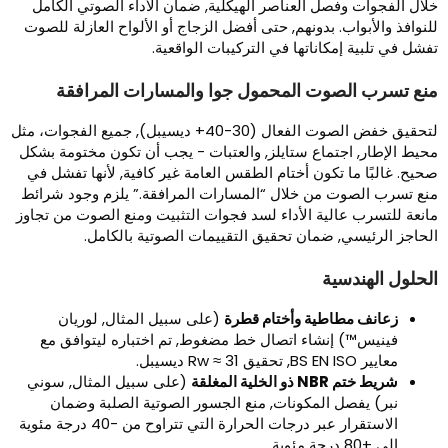
لال الفجوات وفصل العناصر الهيكلية, ضمان الأداء الصوتي الكامل
لنوافذ والأبواب. بدونهم, حتى أفضل الزجاج أو الألواح العازلة للصوت
فشل في تلبية إمكاناتها في التركيبات الواقعية.
نع تسرب الصوت المحمول جوا والمسارات المرافقة
لتحقيق خفض الصوت الفعال (30-40+ ديسيبل), جميع الفجوات، مثل
حيط الإطار, اجتماع ستايلز, والعتبات - يجب أن تكون مختومة بشكل
حيح. غالبًا ما تكون أختام الطقس العامة غير كافية, لأنها تفشل في
نع تسرب الصوت من خلال “المسارات المرافقة.” يلزم وجود شرائط
انعة للتسرب عالية الأداء لسد فجوات التثبيت ومنع الصوت من تجاوز
لحاجز الرئيسي, ضمان تحقيق التقييمات الصوتية بالكامل.
لحلول الهندسية
زعانف مطاطية وأختام قطرة
(على سبيل المثال, لوريان
فينيس™) إنشاء اتصال خط مضغوط, تم اختباره ليتوافق مع
معايير BS EN ISO, تحقيق Rw ≈ 31 ديسيبل.
شريط ختم NBR ذو الخلية المغلقة
(على سبيل المثال, سوني
نبر) يفصل المكونات, منع الجسور الصوتية الصلبة وضمان
الاستقرار عبر درجات الحرارة التي تتراوح من -40 درجة مئوية
إلى +80 درجة مئوية.