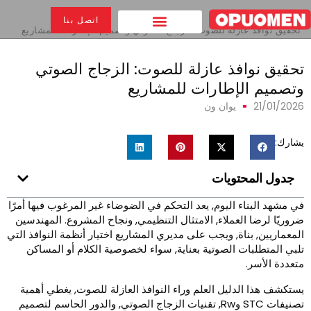
بيت
>
اتصل بنا
تحقيق نوافذ عازلة للصوت: الزجاج الصوتي وتصميم الإطارات للمشاريع
حقيق نوافذ عازلة للصوت: الزجاج الصوتي
تصميم الإطارات للمشاريع
21/01/202
يوان ون
شارك:
جدول المحتويات
ي مشهد البناء اليوم, يعد التحكم في الضوضاء غير المرغوب فيها أمرًا
روريًا لرضا العملاء, الامتثال التنظيمي, ونجاح المشروع. المهندسين
لمعماريين, بناة, ويجب على مديري المشاريع اختيار أنظمة النوافذ التي
لبي المتطلبات الصوتية بعناية, سواء لخصوصية الكلام أو المساكن
تعددة الأسر.
ستكشف هذا الدليل العلم وراء النوافذ العازلة للصوت, يغطي أهمية
تصنيفات STC وRw, تقنيات الزجاج الصوتي, والدور الحاسم لتصميم