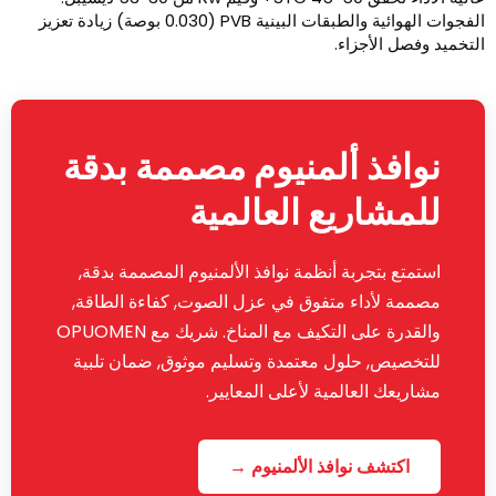
الفجوات الهوائية والطبقات البينية PVB (0.030 بوصة) زيادة تعزيز
لتخميد وفصل الأجزاء.
نوافذ ألمنيوم مصممة بدقة
للمشاريع العالمية
استمتع بتجربة أنظمة نوافذ الألمنيوم المصممة بدقة,
مصممة لأداء متفوق في عزل الصوت, كفاءة الطاقة,
والقدرة على التكيف مع المناخ. شريك مع OPUOMEN
للتخصيص, حلول معتمدة وتسليم موثوق, ضمان تلبية
مشاريعك العالمية لأعلى المعايير.
اكتشف نوافذ الألمنيوم →