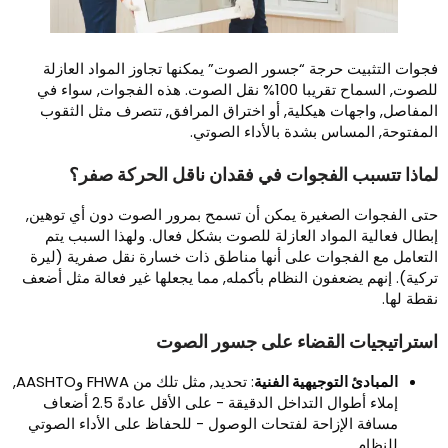
جوات التثبيت حرجة “جسور الصوت” يمكنها تجاوز المواد العازلة
للصوت, السماح تقريبا 100% نقل الصوت. هذه الفجوات, سواء في
لمفاصل, واجهات هيكلية, أو اختراق المرافق, تتصرف مثل الثقوب
لمفتوحة, المساس بشدة بالأداء الصوتي.
ماذا تتسبب الفجوات في فقدان ناقل الحركة صفر؟
تى الفجوات الصغيرة يمكن أن تسمح بمرور الصوت دون أي توهين,
بطال فعالية المواد العازلة للصوت بشكل فعال. ولهذا السبب يتم
لتعامل مع الفجوات على أنها مناطق ذات خسارة نقل صفرية (ليرة
ركية). إنهم يضعفون النظام بأكمله, مما يجعلها غير فعالة مثل أضعف
قطة لها.
ستراتيجيات القضاء على جسور الصوت
المبادئ التوجيهية الفنية
: تحديد, مثل تلك من FHWA وAASHTO,
إملاء أطوال التداخل الدقيقة - على الأقل عادةً 2.5 أضعاف
مسافة الإزاحة لفتحات الوصول - للحفاظ على الأداء الصوتي
للنظام.