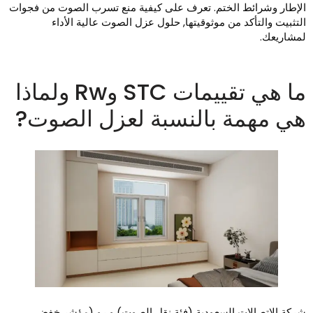
لإطار وشرائط الختم. تعرف على كيفية منع تسرب الصوت من فجوات
لتثبيت والتأكد من موثوقيتها, حلول عزل الصوت عالية الأداء
مشاريعك.
ما هي تقييمات STC وRw ولماذا
ي مهمة بالنسبة لعزل الصوت?
ركة الاتصالات السعودية (فئة نقل الصوت) و رو (مؤشر خفض