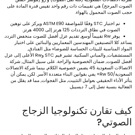
لصوت المرجح) هي تقييمات ذات رقم واحد تقيس قدرة المادة على
جب الصوت المحمول بالهواء.
تم اختبار STC وفقًا للمواصفة ASTM E90 ويركز على توهين
الصوت في نطاق الترددات 125 هرتز إلى 4000 هرتز.
يوفر Rw تقييماً أوسع, تقديم عزل أفضل للصوت منخفض التردد.
ساعد كلا التصنيفين المهندسين المعماريين والبنائين على اختيار
لمواد المناسبة للبيئات الحساسة للضوضاء مثل الفنادق,
المستشفيات, والمباني السكنية. تشير قيم STC وRw الأعلى إلى عزل
فضل للصوت, ضمان الخصوصية والراحة. على سبيل المثال, شركة
الاتصالات السعودية 45 يضمن خصوصية الكلام, بينما شركة الاتصالات
السعودية/Rw 50+ يفي بقوانين البناء متعددة الأسر. لكن, يمكن أن
تأثر الأداء الحقيقي بعوامل التثبيت, مثل الفجوات, مما قد يقلل من
فعالية بنسبة تصل إلى 7 ديسيبل.
يف تقارن تكنولوجيا الزجاج
لصوتي?