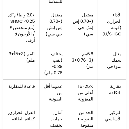
للسلامة
الأداء
معتدل
معتدل
<2.0 واط/م²ك,
الحراري
(~0.70 إس
(~0.70
SHGC <0.25
(قيمة
إتش جي
إس إتش
(مع منخفض E
U/SHGC)
سي)
جي سي)
/ الأرجون);
أرقى
مثال
6.8مم
يختلف
11مم (3+5أ+3
سمك
(3+0.76+3
(بفب
ملم)
نموذجي
مم)
0.38-
0.76 ملم)
مقارنة
15-25%
عموما أقل
قاعدة للمقارنة
التكلفة
أعلى من
من
المعزولة
الصوتية
التركيز
الحد من
أمان,
العزل الحراري,
الأساسي
الضوضاء
حماية,
كفاءة الطاقة
متفوقة,
تخفيف