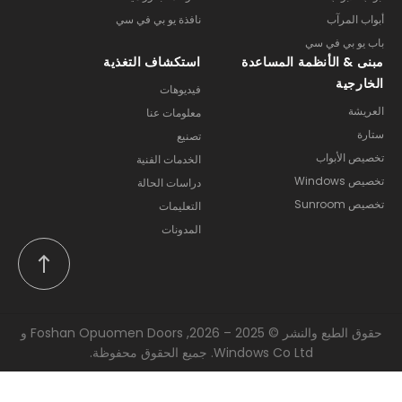
أبواب المرآب
نافذة يو بي في سي
باب يو بي في سي
مبنى & الأنظمة المساعدة
استكشاف التغذية
الخارجية
فيديوهات
العريشة
معلومات عنا
ستارة
تصنيع
تخصيص الأبواب
الخدمات الفنية
تخصيص Windows
دراسات الحالة
تخصيص Sunroom
التعليمات
المدونات
حقوق الطبع والنشر © 2025 – 2026, Foshan Opuomen Doors و
Windows Co Ltd. جميع الحقوق محفوظة.