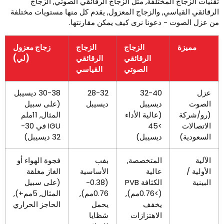
قنيات الزجاج المختلفة, مثل الزجاج الرقائقي الصوتي, الزجاج
لرقائقي القياسي, والزجاج المعزول, يقدم كل منها مستويات مختلفة
ن عزل الصوت - دعونا نرى كيف يمكن مقارنتها.
مميزة
الزجاج
الزجاج
زجاج معزول
الرقائقي
الرقائقي
(لي)
الصوتي
القياسي
عزل
32-40
28-32
30-38 ديسيبل
الصوت
ديسيبل
ديسيبل
(على سبيل
(رو/شركة
(عالية الأداء
المثال, 11ملم
الاتصالات
>45
IGU في 30-
السعودية)
ديسيبل)
32 ديسيبل)
الآلية
المتخصصة,
بفب
فجوة الهواء أو
الأولية /
عالية
الأساسية
الغاز مغلقة
البينية
الكثافة PVB
(0.38-
(على سبيل
(>0.76مم),
0.76مم),
المثال, 5مم+),
يخفف
يحمل
الحاجز الحراري
الاهتزازات
شظايا