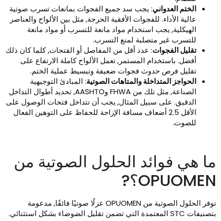
الختم العدواني
: يجب سد جميع الفجوات بمانعات تسرب صوتية
عالية الأداء. للفجوات الأفقية الحرجة, مثل بين الألواح والعناصر
الهيكلية, يجب استخدام مواد مانعة للتسرب أو مواد مانعة
للتسرب غير متصلبة لمنع التسرب.
تقليل الفجوات
: عدد أقل من المفاصل أو الفتحات, كلما كان ذلك
أفضل. باستخدام المستمر, تعمل الألواح كاملة الارتفاع على
تقليل فرص حدوث فجوات ضعيفة وتبسيط عملية الختم.
الحواجز المتداخلة والمتاهات الصوتية
: المبادئ التوجيهية
الصناعة, مثل تلك من FHWA وAASHTO, تحديد أطوال التداخل
الدقيق. على سبيل المثال, يجب أن تتداخل فتحات الوصول على
الأقل 2.5 أضعاف مسافة الإزاحة للحفاظ على التوهين الفعال
للصوت.
ا هي فوائد الحلول الصوتية من
OPUOME؟?
توفر الحلول الصوتية من OPUOMEN عزلًا صوتيًا فائقًا, مدعومة
بتصنيفات STC المعتمدة التي تضمن تقليل الضوضاء بشكل استثنائي.