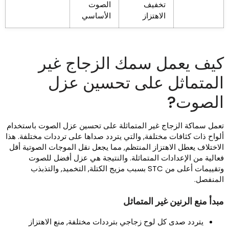
تخفيف
الصوت
الاهتزاز
الأساسي
يف يعمل سمك الزجاج غير
لمتماثل على تحسين عزل
لصوت?
عمل سماكة الزجاج غير المتماثلة على تحسين عزل الصوت باستخدام
لواح ذات كثافات مختلفة, والتي يتردد صداها على ترددات مختلفة. هذا
لاختلاف يعطل الاهتزاز المنتظم, مما يجعل نقل الموجات الصوتية أقل
عالية من الإعدادات المتماثلة. والنتيجة هي عزل أفضل للصوت
وتقييمات أعلى من STC بسبب مزيج الكتلة, التخميد, والتذبذب
لمنفصل.
بدأ منع الرنين غير المتماثل
يتردد صدى كل لوح زجاجي بترددات مختلفة, منع الاهتزاز