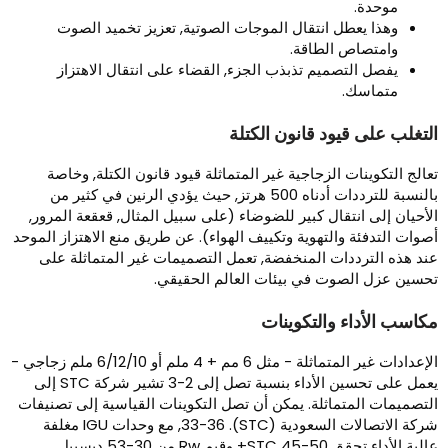
موحدة.
وهذا يعطل انتقال الموجات الصوتية, تعزيز تخميد الصوت
وامتصاص الطاقة.
يفصل التصميم تذبذب الجزء, القضاء على انتقال الاهتزاز
متماسك.
لتغلب على قيود قانون الكتلة
عالج التكوينات الزجاجية غير المتماثلة قيود قانون الكتلة, وخاصة
بالنسبة للترددات أدناه 500 هرتز, حيث يؤدي الرنين في كثير من
لأحيان إلى انتقال كبير للضوضاء (على سبيل المثال, قعقعة المرور,
صوات التدفئة والتهوية وتكييف الهواء). عن طريق منع الاهتزاز الموحد
ند هذه الترددات المنخفضة, تعمل التصميمات غير المتماثلة على
حسين عزل الصوت في بيئات العالم الحقيقي.
كاسب الأداء والتكوينات
الإعدادات غير المتماثلة - مثل 6 مم + 4 ملم أو 6/12/10 ملم زجاجي -
يعمل على تحسين الأداء بنسبة تصل إلى 2-3 تشير شركة STC إلى
لتصميمات المتماثلة. يمكن أن تصل التكوينات القياسية إلى تصنيفات
شركة الاتصالات السعودية (STC). 33-36, مع وحدات IGU مغلفة
عالية الأداء تحقق STC 45-50+ وقيم Rw من 30-53 ديسيبل.