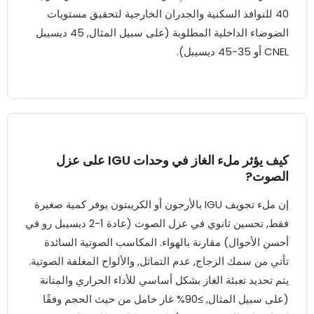
40 للنوافذ السكنية والجدران الخارجية لتحقيق مستويات
الضوضاء الداخلية المطلوبة (على سبيل المثال, 45 ديسيبل
CNEL أو 35-45 ديسيبل).
كيف يؤثر ملء الغاز في وحدات IGU على عزل
الصوت?
إن ملء تجويف IGU بالأرجون أو الكريبتون يوفر كمية صغيرة
فقط, تحسين ثانوي في عزل الصوت (عادة 1-2 ديسيبل رو في
أحسن الأحوال) مقارنة بالهواء. المكاسب الصوتية السائدة
تأتي من سمك الزجاج, عدم التماثل, والألواح المغلفة الصوتية.
يتم تحديد تعبئة الغاز بشكل أساسي للأداء الحراري والمتانة
(على سبيل المثال, ≥90% غاز خامل من حيث الحجم وفقًا