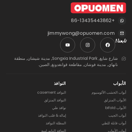
+86-13435443862
jimmywong@opuomen.com
تابعنا!
شارع شايغ, Songxia Industrial Park, مدينة شيشان, منطقة
نانهاي, مدينة فوشان, مقاطعة قوانغدونغ, الصين.
الأبواب
النوافذ
أبواب الخشب الألومنيوم
النوافذ casement
الأبواب المنزلق
النوافذ المنزلق
الأبواب bifold
نوافذ طي
أبواب الجيب
إمالة & قلب النوافذ
أبواب قابلة للطي
المظلة النوافذ
أبواب الأبواب
النوافذ البانورامية