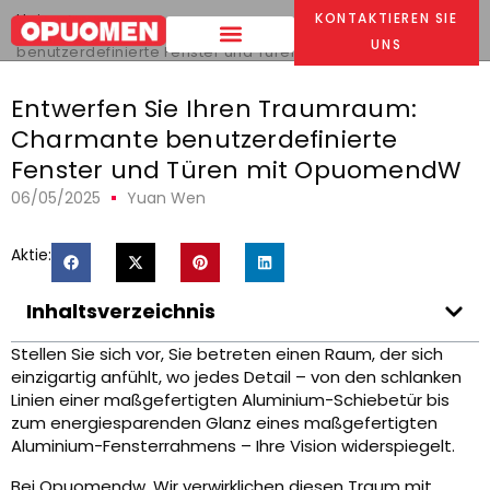
Heim
>
KONTAKTIEREN SIE
Entwerfen Sie Ihren Traumraum: Charmante
UNS
benutzerdefinierte Fenster und Türen mit OpuomendW
Entwerfen Sie Ihren Traumraum:
Charmante benutzerdefinierte
Fenster und Türen mit OpuomendW
06/05/2025
Yuan Wen
Aktie:
Inhaltsverzeichnis
Stellen Sie sich vor, Sie betreten einen Raum, der sich
einzigartig anfühlt, wo jedes Detail – von den schlanken
Linien einer maßgefertigten Aluminium-Schiebetür bis
zum energiesparenden Glanz eines maßgefertigten
Aluminium-Fensterrahmens – Ihre Vision widerspiegelt.
Bei Opuomendw, Wir verwirklichen diesen Traum mit