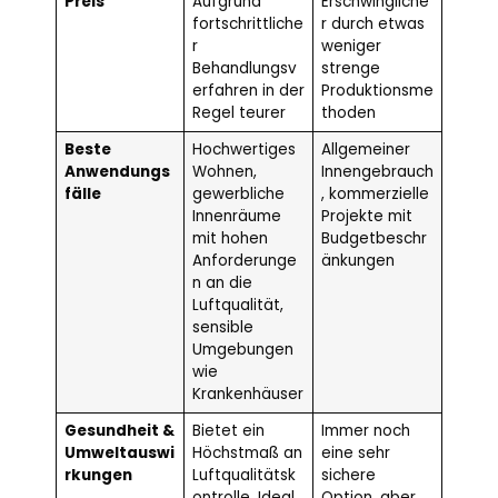
Preis
Aufgrund
Erschwingliche
fortschrittliche
r durch etwas
r
weniger
Behandlungsv
strenge
erfahren in der
Produktionsme
Regel teurer
thoden
Beste
Hochwertiges
Allgemeiner
Anwendungs
Wohnen,
Innengebrauch
fälle
gewerbliche
, kommerzielle
Innenräume
Projekte mit
mit hohen
Budgetbeschr
Anforderunge
änkungen
n an die
Luftqualität,
sensible
Umgebungen
wie
Krankenhäuser
Gesundheit &
Bietet ein
Immer noch
Umweltauswi
Höchstmaß an
eine sehr
rkungen
Luftqualitätsk
sichere
ontrolle, Ideal
Option, aber