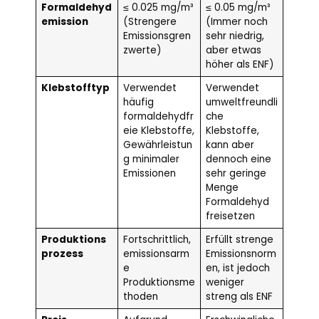
Formaldehyd
≤ 0.025 mg/m³
≤ 0.05 mg/m³
emission
(Strengere
(Immer noch
Emissionsgren
sehr niedrig,
zwerte)
aber etwas
höher als ENF)
Klebstofftyp
Verwendet
Verwendet
häufig
umweltfreundli
formaldehydfr
che
eie Klebstoffe,
Klebstoffe,
Gewährleistun
kann aber
g minimaler
dennoch eine
Emissionen
sehr geringe
Menge
Formaldehyd
freisetzen
Produktions
Fortschrittlich,
Erfüllt strenge
prozess
emissionsarm
Emissionsnorm
e
en, ist jedoch
Produktionsme
weniger
thoden
streng als ENF