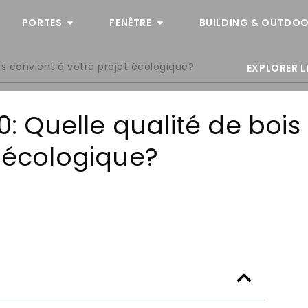
PORTES
FENÊTRE
BUILDING & OUTDOO
ois convient à votre projet écologique?
EXPLORER L
0: Quelle qualité de bois
t écologique?