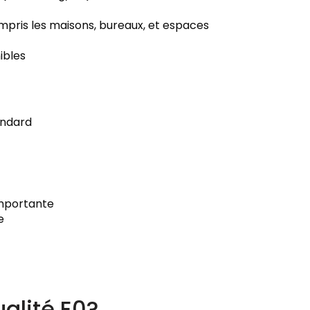
ompris les maisons, bureaux, et espaces
ibles
andard
 importante
e
alité E0?