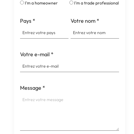
I'm a homeowner
I'm a trade professional
Pays
*
Votre nom
*
Votre e-mail
*
Message
*