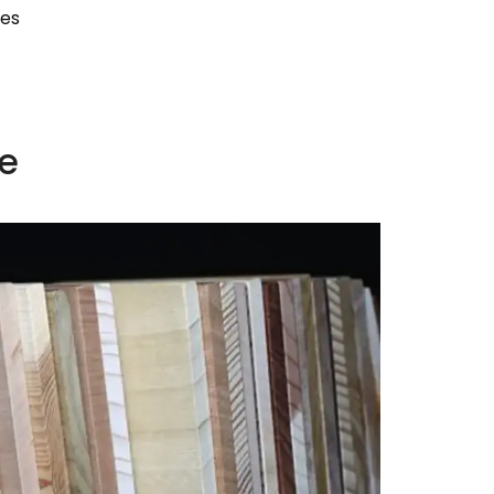
res
e