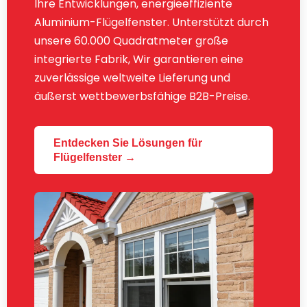
Ihre Entwicklungen, energieeffiziente
Aluminium-Flügelfenster. Unterstützt durch
unsere 60.000 Quadratmeter große
integrierte Fabrik, Wir garantieren eine
zuverlässige weltweite Lieferung und
äußerst wettbewerbsfähige B2B-Preise.
Entdecken Sie Lösungen für
Flügelfenster →