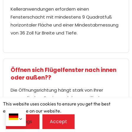
Kelleranwendungen erfordern einen
Fensterschacht mit mindestens 9 Quadratfuß
horizontaler Fläche und einer Mindestabmessung
von 36 Zoll für Breite und Tiefe.
Öffnen sich Flügelfenster nach innen
oder außen??
Die Öffnungsrichtung hängt stark von Ihrer
geografischen Region und den spezifischen
This website uses cookies to ensure you get the best
Anwendungsanforderungen ab.
exprerience on our website.
Nordamerikanischer Standard (Nach
außen):
Die meisten Flügelfenster in den USA