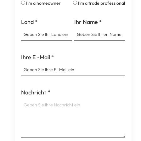
I'm a homeowner
I'm a trade professional
Land
*
Ihr Name
*
Ihre E -Mail
*
Nachricht
*