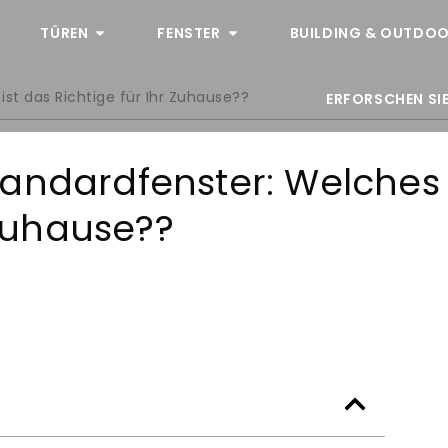
TÜREN
FENSTER
BUILDING & OUTDOO
st das Richtige für Ihr Zuhause??
ERFORSCHEN SIE
tandardfenster: Welches
 Zuhause??