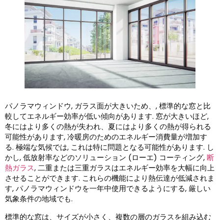
パノラマウィンドウ, ガラス面が大きいため、, 標準的な窓と比
較してエネルギー効率が低い傾向があります. 窓が大きいほど,
冬にはより多くの熱が失われ、夏にはより多くの熱が得られる
可能性があります, 冷暖房のためのエネルギー消費量が増加す
る. 極端な気候では, これは特に問題となる可能性があります. し
かし, 低放射率などのソリューション (ローエ) コーティング,
断
熱ガラス
, 二重または三重ガラスはエネルギー効率を大幅に向上
させることができます. これらの機能により熱伝達が低減されま
す, パノラマウィンドウを一年中使用できるようにする, 厳しい
気象条件の地域でも.
標準的な窓は、サイズが小さく、複数の層のガラスを組み込む