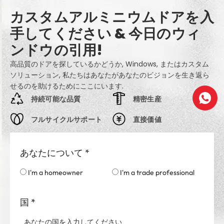
カスタムアルミニウムドアを入
手してください & 今日のウィ
ンドウの引用!
高品質のドアを探しているかどうか, Windows, またはカスタム
ソリューション, 私たちはあなたがあなたのビジョンを生き返ら
せるのを助けるためにここにいます.
持続可能な品質
精密生産
フルサイクルサポート
直接価値
あなたについて
*
I'm a homeowner
I'm a trade professional
国
*