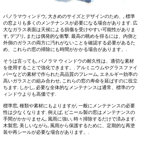
パノラマウィンドウ, 大きめのサイズとデザインのため、, 標準
の窓よりも多くのメンテナンスが必要になる場合があります. 広
大なガラス表面は天候による損傷を受けやすい可能性がありま
す, デブリ, または偶発的な衝撃. 最高の眺めを得るには、内側と
外側のガラスの両方に汚れがないことを確認する必要があるた
め、これらの窓の掃除にも時間がかかる場合があります。.
そうは言っても, パノラマ ウィンドウの耐久性は、適切な素材
を使用することで強化できます。. アルミニウムやグラスファイ
バーなどの素材で作られた高品質のフレーム, エネルギー効率の
高いガラスとの組み合わせ, これらの窓の寿命を延ばすのに役立
ちます. しかし, 必要な全体的なメンテナンスは通常、標準のウ
ィンドウよりも高価です.
標準窓, 種類や素材にもよりますが, 一般にメンテナンスの必要
性は少なくなります. 例えば, ビニール製の窓はメンテナンスの
手間がかかりません, 風雨に強い, 時々掃除するだけで済みます.
木製窓, 美しいながら, 風雨から保護するために、定期的な再塗
装や再シールが必要な場合があります。.