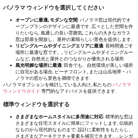
パノラマ ウィンドウを選択してください
オープンに最適, モダンな空間
: パノラマ窓は現代的でオ
ープンプランのデザインに最適です. 広々とした空間を作
りたいなら, 風通しの良い雰囲気, これらの大きなガラス
窓は部屋を開放し、屋外の素晴らしい景色を提供します.
リビングルームやダイニングエリアに最適
: 長時間過ごす
場所に最適な窓です。, リビングルームやダイニングルー
ムなど, 自然光と屋外とのつながりが優先される場所.
風光明媚な場所に最適
: 田舎でも、自然環境が美しい場所
に自宅がある場合, ビーチフロント, または山岳地帯 - パ
ノラマの窓から景色を満喫できます.
パノラマオプションを検討している人向け, 私たちの
パノラマ
ウィンドウガイド
専門的なアドバイスを提供できます.
標準ウィンドウを選択する
さまざまなホームスタイルに多用途に対応
: 標準的な窓は
さまざまな住宅スタイルに簡単にフィットします, 伝統的
なものから現代的なものまで. 設計に柔軟性をもたらし、
さまざまなアーキテクチャ要素を補完できます。, レンガ