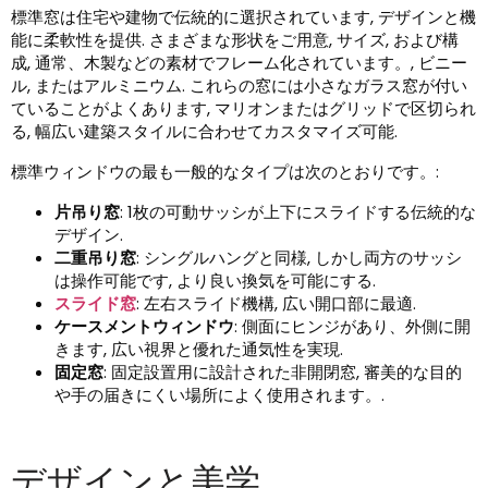
標準窓は住宅や建物で伝統的に選択されています, デザインと機
能に柔軟性を提供. さまざまな形状をご用意, サイズ, および構
成, 通常、木製などの素材でフレーム化されています。, ビニー
ル, またはアルミニウム. これらの窓には小さなガラス窓が付い
ていることがよくあります, マリオンまたはグリッドで区切られ
る, 幅広い建築スタイルに合わせてカスタマイズ可能.
標準ウィンドウの最も一般的なタイプは次のとおりです。:
片吊り窓
: 1枚の可動サッシが上下にスライドする伝統的な
デザイン.
二重吊り窓
: シングルハングと同様, しかし両方のサッシ
は操作可能です, より良い換気を可能にする.
スライド窓
: 左右スライド機構, 広い開口部に最適.
ケースメントウィンドウ
: 側面にヒンジがあり、外側に開
きます, 広い視界と優れた通気性を実現.
固定窓
: 固定設置用に設計された非開閉窓, 審美的な目的
や手の届きにくい場所によく使用されます。.
デザインと美学