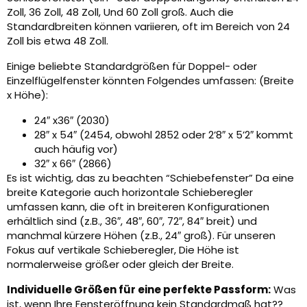
Zoll, 36 Zoll, 48 Zoll, Und 60 Zoll groß. Auch die
Standardbreiten können variieren, oft im Bereich von 24
Zoll bis etwa 48 Zoll.
Einige beliebte Standardgrößen für Doppel- oder
Einzelflügelfenster könnten Folgendes umfassen: (Breite
x Höhe):
24″ x36″ (2030)
28″ x 54″ (2454, obwohl 2852 oder 2’8″ x 5’2″ kommt
auch häufig vor)
32″ x 66″ (2866)
Es ist wichtig, das zu beachten “Schiebefenster” Da eine
breite Kategorie auch horizontale Schieberegler
umfassen kann, die oft in breiteren Konfigurationen
erhältlich sind (z.B., 36″, 48″, 60″, 72″, 84″ breit) und
manchmal kürzere Höhen (z.B., 24″ groß). Für unseren
Fokus auf vertikale Schieberegler, Die Höhe ist
normalerweise größer oder gleich der Breite.
Individuelle Größen für eine perfekte Passform:
Was
ist, wenn Ihre Fensteröffnung kein Standardmaß hat??