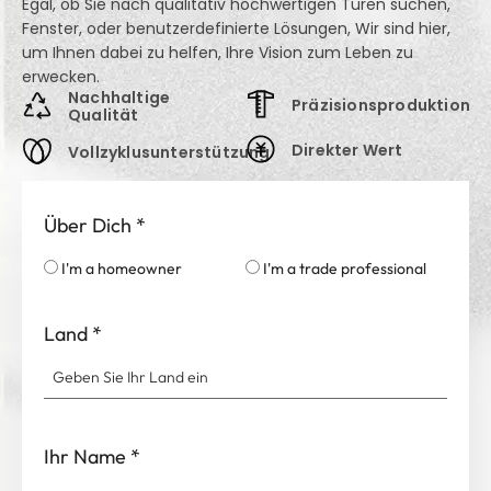
Fensterzitat heute!
Egal, ob Sie nach qualitativ hochwertigen Türen suchen,
Fenster, oder benutzerdefinierte Lösungen, Wir sind hier,
um Ihnen dabei zu helfen, Ihre Vision zum Leben zu
erwecken.
Nachhaltige
Präzisionsproduktion
Qualität
Direkter Wert
Vollzyklusunterstützung
Über Dich
*
I'm a homeowner
I'm a trade professional
Land
*
Ihr Name
*