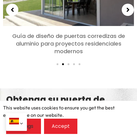
Elección de puertas de aluminio para
dormitorios y salones: Comodidad, Estilo, y
privacidad
Obtenga su puerta de
aluminio personalizada &
This website uses cookies to ensure you get the best
exprerience on our website.
Cita de la ventana hoy!
Si está buscando puertas de alta calidad, Windows, o
soluciones personalizadas, Estamos aquí para ayudarlo a