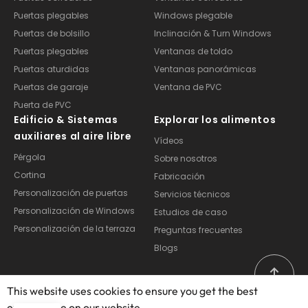
Puertas plegables
Windows plegable
Puertas de bolsillo
Inclinación & Turn Windows
Puertas plegables
Ventanas de toldo
Puertas aturdidas
Ventanas panorámicas
Puertas de garaje
Ventana de PVC
Puerta de PVC
Edificio & Sistemas
Explorar los alimentos
auxiliares al aire libre
Vídeos
Pérgola
Sobre nosotros
Cortina
Fabricación
Personalización de puertas
Servicios técnicos
Personalización de Windows
Estudios de caso
Personalización de la terraza
Preguntas frecuentes
Blogs
This website uses cookies to ensure you get the best
exprerience on our website.