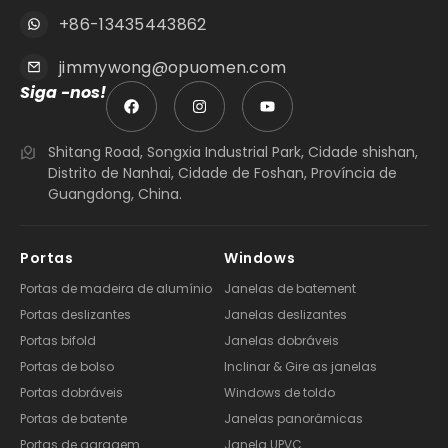
+86-13435443862
jimmywong@opuomen.com
Siga -nos!
Shitang Road, Songxia Industrial Park, Cidade shishan,
Distrito de Nanhai, Cidade de Foshan, Província de
Guangdong, China.
Portas
Windows
Portas de madeira de alumínio
Janelas de batement
Portas deslizantes
Janelas deslizantes
Portas bifold
Janelas dobráveis
Portas de bolso
Inclinar & Gire as janelas
Portas dobráveis
Windows de toldo
Portas de batente
Janelas panorâmicas
Portas de garagem
Janela UPVC