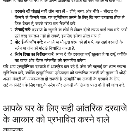
सकती हैं. यहां बताया गया है कि अपने आंतरिक दरवाजे को सही तरीके से कैसे मापें:
दरवाजे की चौड़ाई नापें
: तीन माप लें - शीर्ष, मध्य, और नीचे - चौखट के
किनारे से किनारे तक. यह सुनिश्चित करने के लिए कि नया दरवाज़ा ठीक से
फिट बैठता है, सबसे छोटा माप रिकॉर्ड करें.
ऊंचाई नापें
: दरवाजे के खुलने के शीर्ष से लेकर दोनों तरफ फर्श तक मापें. फर्श
पूरी तरह समतल नहीं हो सकते, इसलिए हमेशा छोटा माप लें.
मोटाई की जाँच करें
: दरवाज़े या मौजूदा फ़्रेम को ही मापें. यह सही दरवाज़े के
स्लैब या जंब की मोटाई निर्धारित करता है.
स्विंग दिशा का निरीक्षण करें
: ध्यान दें कि दरवाज़ा बाएँ खुलता है या दाएँ, क्योंकि
यह काज और हैंडल प्लेसमेंट को प्रभावित करेगा.
यदि आप एल्यूमीनियम दरवाजे में अपग्रेड कर रहे हैं, फ़्रेम की गहराई का ध्यान रखना
सुनिश्चित करें, क्योंकि एल्युमीनियम प्रोफाइल को पारंपरिक लकड़ी की तुलना में थोड़ी
अलग मंजूरी की आवश्यकता हो सकती है. एल्यूमीनियम लकड़ी के दरवाजे के लिए,
सटीक फिटिंग के लिए धातु के फ्रेम और लकड़ी की लिबास परत दोनों की जांच करें.
आपके घर के लिए सही आंतरिक दरवाजे
के आकार को प्रभावित करने वाले
कारक