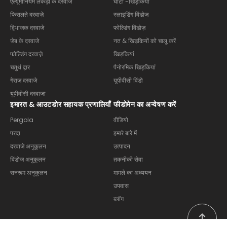
एल्यूमीनियम लकड़ी के दरवाजे
घाटी -खिड़कियां
फिसलते दरवाज़े
स्लाइडिंग विंडोज
द्विभाजक दरवाजे
फोल्डिंग विंडोज़
जेब के दरवाजे
नत & खिड़कियों को चालू करें
फोल्डिंग दरवाज़े
खिड़कियां
चतुर्थ द्वार
पैनोरमिक खिड़कियां
गेराज दरवाजे
यूपीवीसी विंडो
यूपीवीसी दरवाजा
इमारत & आउटडोर सहायक प्रणालियाँ
फीडोमेन का अन्वेषण करें
Pergola
वीडियो
परदा
हमारे बारे में
दरवाजे अनुकूलन
उत्पादन
विंडोज अनुकूलन
तकनीकी सेवा
सनरूम अनुकूलन
मामले का अध्ययन
उपवास
ब्लॉग