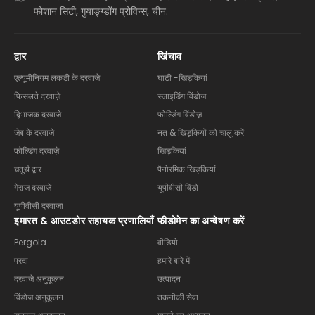
फोशान सिटी, गुयाङ्ग्डोंग प्रोविन्स, चीन.
द्वार
खिंचाव
एल्यूमीनियम लकड़ी के दरवाजे
घाटी -खिड़कियां
फिसलते दरवाज़े
स्लाइडिंग विंडोज
द्विभाजक दरवाजे
फोल्डिंग विंडोज़
जेब के दरवाजे
नत & खिड़कियों को चालू करें
फोल्डिंग दरवाज़े
खिड़कियां
चतुर्थ द्वार
पैनोरमिक खिड़कियां
गेराज दरवाजे
यूपीवीसी विंडो
यूपीवीसी दरवाजा
इमारत & आउटडोर सहायक प्रणालियाँ
फीडोमेन का अन्वेषण करें
Pergola
वीडियो
परदा
हमारे बारे में
दरवाजे अनुकूलन
उत्पादन
विंडोज अनुकूलन
तकनीकी सेवा