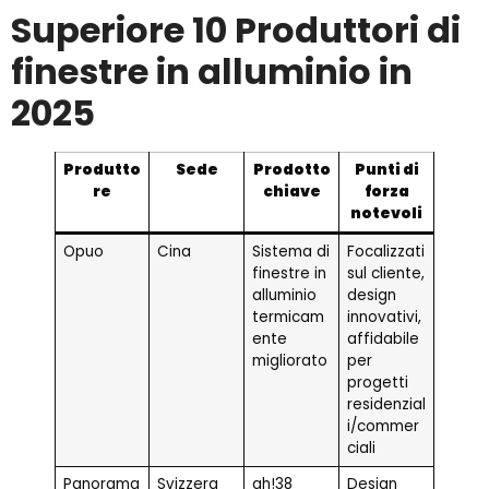
Superiore 10 Produttori di
finestre in alluminio in
2025
Produtto
Sede
Prodotto
Punti di
re
chiave
forza
notevoli
Opuo
Cina
Sistema di
Focalizzati
finestre in
sul cliente,
alluminio
design
termicam
innovativi,
ente
affidabile
migliorato
per
progetti
residenzial
i/commer
ciali
Panorama
Svizzera
ah!38
Design