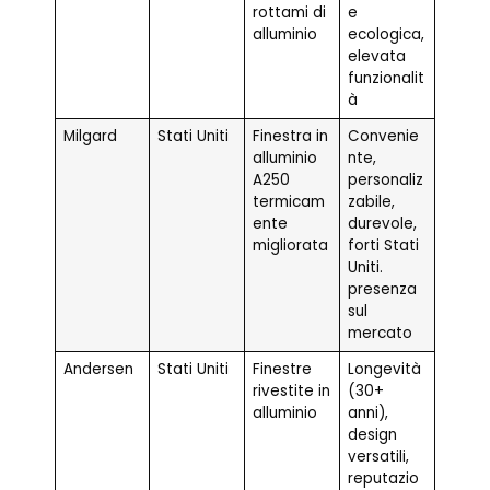
rottami di
e
alluminio
ecologica,
elevata
funzionalit
à
Milgard
Stati Uniti
Finestra in
Convenie
alluminio
nte,
A250
personaliz
termicam
zabile,
ente
durevole,
migliorata
forti Stati
Uniti.
presenza
sul
mercato
Andersen
Stati Uniti
Finestre
Longevità
rivestite in
(30+
alluminio
anni),
design
versatili,
reputazio