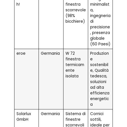
h!
finestra
minimalist
scorrevole
a,
(98%
ingegneria
bicchiere)
di
precisione
, presenza
globale
(60 Paesi)
eroe
Germania
W 72
Produzion
finestra
e
termicam
sostenibil
ente
e, Qualità
isolata
tedesca,
soluzioni
ad alta
efficienza
energetic
a
Solarlux
Germania
Sistema di
Cornici
GmbH
finestre
sottili,
scorrevoli
ideale per