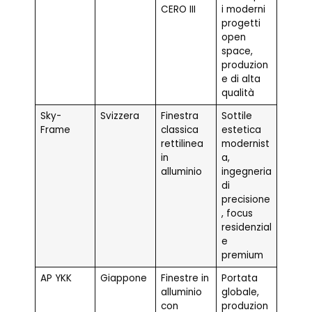
CERO III
i moderni
progetti
open
space,
produzion
e di alta
qualità
Sky-
Svizzera
Finestra
Sottile
Frame
classica
estetica
rettilinea
modernist
in
a,
alluminio
ingegneria
di
precisione
, focus
residenzial
e
premium
AP YKK
Giappone
Finestre in
Portata
alluminio
globale,
con
produzion