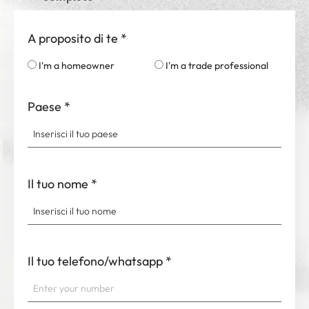
A proposito di te
*
I'm a homeowner
I'm a trade professional
Paese
*
Il tuo nome
*
Il tuo telefono/whatsapp
*