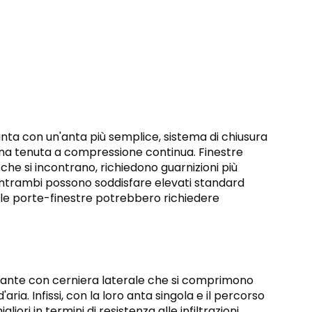
i
nta con un'anta più semplice, sistema di chiusura
una tenuta a compressione continua. Finestre
o che si incontrano, richiedono guarnizioni più
 Entrambi possono soddisfare elevati standard
 le porte-finestre potrebbero richiedere
no ante con cerniera laterale che si comprimono
ia. Infissi, con la loro anta singola e il percorso
ri in termini di resistenza alle infiltrazioni