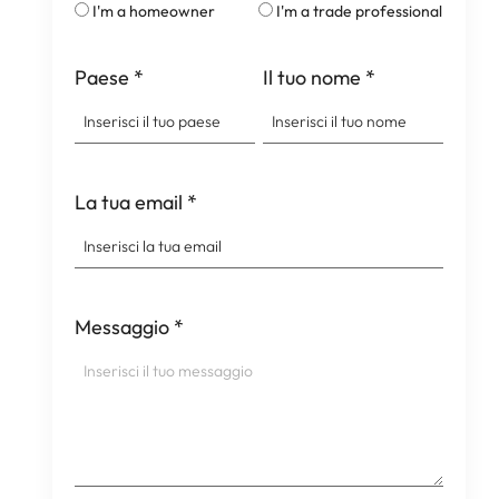
I'm a homeowner
I'm a trade professional
Paese
*
Il tuo nome
*
La tua email
*
Messaggio
*