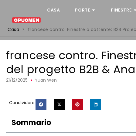
CASA
PORTE
FINESTRE
Casa
>
francese contro. Finestre a battente:
B2B Proje
francese contro. Finest
del progetto B2B & Anal
21/12/2025
Yuan Wen
Condividere:
Sommario