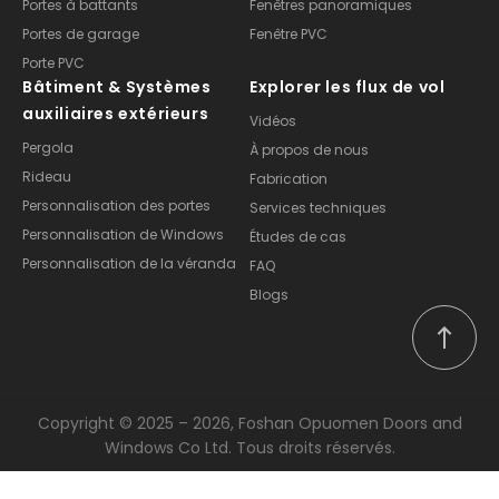
Portes de garage
Fenêtre PVC
Porte PVC
Bâtiment & Systèmes
Explorer les flux de vol
auxiliaires extérieurs
Vidéos
Pergola
À propos de nous
Rideau
Fabrication
Personnalisation des portes
Services techniques
Personnalisation de Windows
Études de cas
Personnalisation de la véranda
FAQ
Blogs
Copyright © 2025 – 2026, Foshan Opuomen Doors and
Windows Co Ltd. Tous droits réservés.