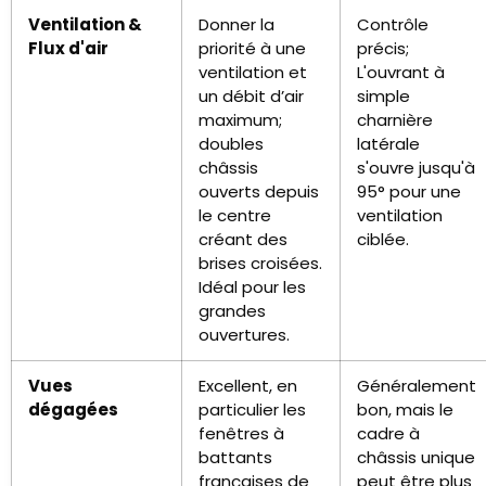
Ventilation &
Donner la
Contrôle
Flux d'air
priorité à une
précis;
ventilation et
L'ouvrant à
un débit d’air
simple
maximum;
charnière
doubles
latérale
châssis
s'ouvre jusqu'à
ouverts depuis
95° pour une
le centre
ventilation
créant des
ciblée.
brises croisées.
Idéal pour les
grandes
ouvertures.
Vues
Excellent, en
Généralement
dégagées
particulier les
bon, mais le
fenêtres à
cadre à
battants
châssis unique
françaises de
peut être plus