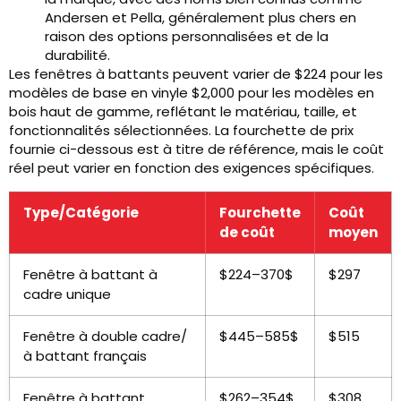
Andersen et Pella, généralement plus chers en
raison des options personnalisées et de la
durabilité.
Les fenêtres à battants peuvent varier de $224 pour les
modèles de base en vinyle $2,000 pour les modèles en
bois haut de gamme, reflétant le matériau, taille, et
fonctionnalités sélectionnées. La fourchette de prix
fournie ci-dessous est à titre de référence, mais le coût
réel peut varier en fonction des exigences spécifiques.
Type/Catégorie
Fourchette
Coût
de coût
moyen
Fenêtre à battant à
$224–370$
$297
cadre unique
Fenêtre à double cadre/
$445–585$
$515
à battant français
Fenêtre à battant
$262–354$
$308