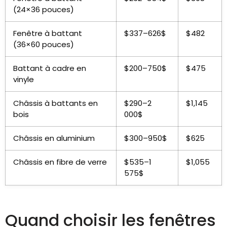
(24×36 pouces)
Fenêtre à battant
$337–626$
$482
(36×60 pouces)
Battant à cadre en
$200–750$
$475
vinyle
Châssis à battants en
$290–2
$1,145
bois
000$
Châssis en aluminium
$300–950$
$625
Châssis en fibre de verre
$535–1
$1,055
575$
Quand choisir les fenêtres