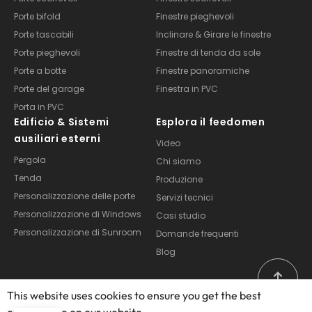
Porte bifold
Finestre pieghevoli
Porte tascabili
Inclinare & Girare le finestre
Porte pieghevoli
Finestre di tenda da sole
Porte a botte
Finestre panoramiche
Porte del garage
Finestra in PVC
Porta in PVC
Edificio & Sistemi
Esplora il feedomen
ausiliari esterni
Video
Pergola
Chi siamo
Tenda
Produzione
Personalizzazione delle porte
Servizi tecnici
Personalizzazione di Windows
Casi studio
Personalizzazione di Sunroom
Domande frequenti
Blog
This website uses cookies to ensure you get the best