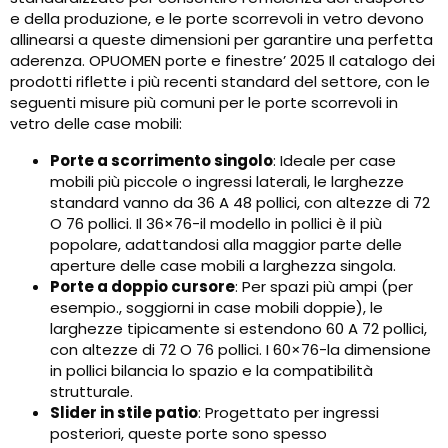
e della produzione, e le porte scorrevoli in vetro devono
allinearsi a queste dimensioni per garantire una perfetta
aderenza. OPUOMEN porte e finestre’ 2025 Il catalogo dei
prodotti riflette i più recenti standard del settore, con le
seguenti misure più comuni per le porte scorrevoli in
vetro delle case mobili:
Porte a scorrimento singolo
: Ideale per case
mobili più piccole o ingressi laterali, le larghezze
standard vanno da 36 A 48 pollici, con altezze di 72
O 76 pollici. Il 36×76-il modello in pollici è il più
popolare, adattandosi alla maggior parte delle
aperture delle case mobili a larghezza singola.
Porte a doppio cursore
: Per spazi più ampi (per
esempio., soggiorni in case mobili doppie), le
larghezze tipicamente si estendono 60 A 72 pollici,
con altezze di 72 O 76 pollici. I 60×76-la dimensione
in pollici bilancia lo spazio e la compatibilità
strutturale.
Slider in stile patio
: Progettato per ingressi
posteriori, queste porte sono spesso