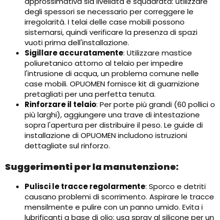
approssimativa sia livellata e squadrata: utilizzare
degli spessori se necessario per correggere le
irregolarità. I telai delle case mobili possono
sistemarsi, quindi verificare la presenza di spazi
vuoti prima dell'installazione.
Sigillare accuratamente
: Utilizzare mastice
poliuretanico attorno al telaio per impedire
l'intrusione di acqua, un problema comune nelle
case mobili. OPUOMEN fornisce kit di guarnizione
pretagliati per una perfetta tenuta.
Rinforzare il telaio
: Per porte più grandi (60 pollici o
più larghi), aggiungere una trave di intestazione
sopra l'apertura per distribuire il peso. Le guide di
installazione di OPUOMEN includono istruzioni
dettagliate sul rinforzo.
Suggerimenti per la manutenzione:
Pulisci le tracce regolarmente
: Sporco e detriti
causano problemi di scorrimento. Aspirare le tracce
mensilmente e pulire con un panno umido. Evita i
lubrificanti a base di olio: usa spray al silicone per un