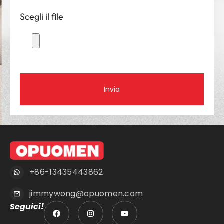
Scegli il file
Invia
+86-13435443862
jimmywong@opuomen.com
Seguici!