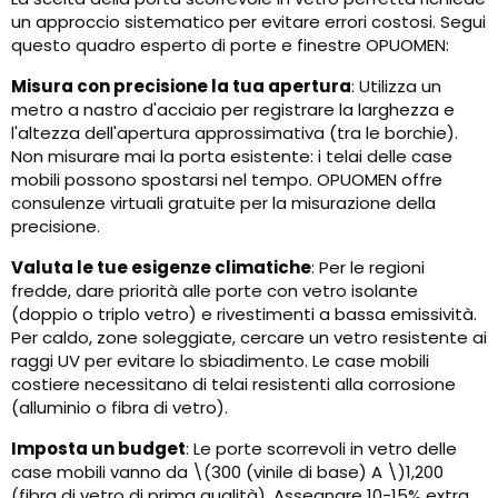
un approccio sistematico per evitare errori costosi. Segui
questo quadro esperto di porte e finestre OPUOMEN:
Misura con precisione la tua apertura
: Utilizza un
metro a nastro d'acciaio per registrare la larghezza e
l'altezza dell'apertura approssimativa (tra le borchie).
Non misurare mai la porta esistente: i telai delle case
mobili possono spostarsi nel tempo. OPUOMEN offre
consulenze virtuali gratuite per la misurazione della
precisione.
Valuta le tue esigenze climatiche
: Per le regioni
fredde, dare priorità alle porte con vetro isolante
(doppio o triplo vetro) e rivestimenti a bassa emissività.
Per caldo, zone soleggiate, cercare un vetro resistente ai
raggi UV per evitare lo sbiadimento. Le case mobili
costiere necessitano di telai resistenti alla corrosione
(alluminio o fibra di vetro).
Imposta un budget
: Le porte scorrevoli in vetro delle
case mobili vanno da \(300 (vinile di base) A \)1,200
(fibra di vetro di prima qualità). Assegnare 10-15% extra