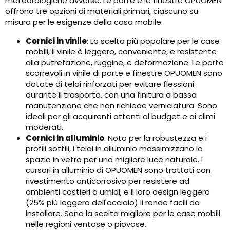
meteorologiche avverse. Le porte e le finestre OPUOMEN
offrono tre opzioni di materiali primari, ciascuno su
misura per le esigenze della casa mobile:
Cornici in vinile
: La scelta più popolare per le case
mobili, il vinile è leggero, conveniente, e resistente
alla putrefazione, ruggine, e deformazione. Le porte
scorrevoli in vinile di porte e finestre OPUOMEN sono
dotate di telai rinforzati per evitare flessioni
durante il trasporto, con una finitura a bassa
manutenzione che non richiede verniciatura. Sono
ideali per gli acquirenti attenti al budget e ai climi
moderati.
Cornici in alluminio
: Noto per la robustezza e i
profili sottili, i telai in alluminio massimizzano lo
spazio in vetro per una migliore luce naturale. I
cursori in alluminio di OPUOMEN sono trattati con
rivestimento anticorrosivo per resistere ad
ambienti costieri o umidi, e il loro design leggero
(25% più leggero dell'acciaio) li rende facili da
installare. Sono la scelta migliore per le case mobili
nelle regioni ventose o piovose.