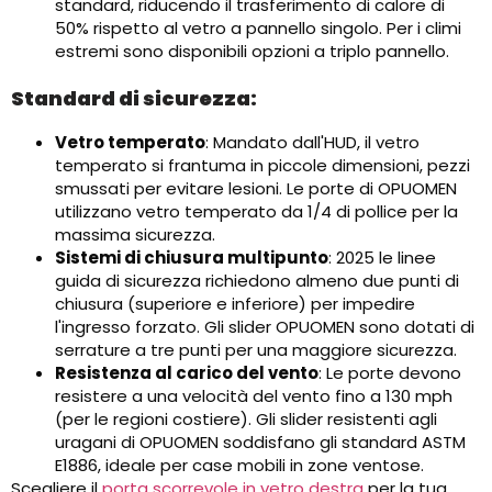
standard, riducendo il trasferimento di calore di
50% rispetto al vetro a pannello singolo. Per i climi
estremi sono disponibili opzioni a triplo pannello.
Standard di sicurezza:
Vetro temperato
: Mandato dall'HUD, il vetro
temperato si frantuma in piccole dimensioni, pezzi
smussati per evitare lesioni. Le porte di OPUOMEN
utilizzano vetro temperato da 1/4 di pollice per la
massima sicurezza.
Sistemi di chiusura multipunto
: 2025 le linee
guida di sicurezza richiedono almeno due punti di
chiusura (superiore e inferiore) per impedire
l'ingresso forzato. Gli slider OPUOMEN sono dotati di
serrature a tre punti per una maggiore sicurezza.
Resistenza al carico del vento
: Le porte devono
resistere a una velocità del vento fino a 130 mph
(per le regioni costiere). Gli slider resistenti agli
uragani di OPUOMEN soddisfano gli standard ASTM
E1886, ideale per case mobili in zone ventose.
Scegliere il
porta scorrevole in vetro destra
per la tua