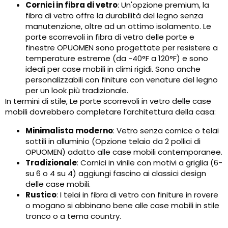
Cornici in fibra di vetro
: Un'opzione premium, la
fibra di vetro offre la durabilità del legno senza
manutenzione, oltre ad un ottimo isolamento. Le
porte scorrevoli in fibra di vetro delle porte e
finestre OPUOMEN sono progettate per resistere a
temperature estreme (da -40°F a 120°F) e sono
ideali per case mobili in climi rigidi. Sono anche
personalizzabili con finiture con venature del legno
per un look più tradizionale.
In termini di stile, Le porte scorrevoli in vetro delle case
mobili dovrebbero completare l’architettura della casa:
Minimalista moderno
: Vetro senza cornice o telai
sottili in alluminio (Opzione telaio da 2 pollici di
OPUOMEN) adatto alle case mobili contemporanee.
Tradizionale
: Cornici in vinile con motivi a griglia (6-
su 6 o 4 su 4) aggiungi fascino ai classici design
delle case mobili.
Rustico
: I telai in fibra di vetro con finiture in rovere
o mogano si abbinano bene alle case mobili in stile
tronco o a tema country.