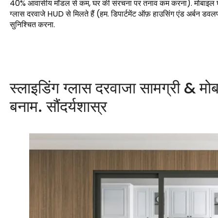
40% आवासीय मॉडल से कम, घर की संरचना पर तनाव कम करना). मोबाइल घ
ग्लास दरवाजे HUD से मिलते हैं (हम. डिपार्टमेंट ऑफ़ हाउसिंग एंड अर्बन डवलपम
सुनिश्चित करना.
स्लाइडिंग ग्लास दरवाजा सामग्री & मोबा
बनाम. सौंदर्यशास्र