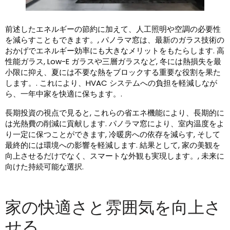
前述したエネルギーの節約に加えて、人工照明や空調の必要性
を減らすこともできます。, パノラマ窓は、最新のガラス技術の
おかげでエネルギー効率にも大きなメリットをもたらします. 高
性能ガラス, Low-E ガラスや三層ガラスなど, 冬には熱損失を最
小限に抑え、夏には不要な熱をブロックする重要な役割を果た
します。. これにより、HVAC システムへの負担を軽減しなが
ら、一年中家を快適に保ちます。.
長期投資の視点で見ると, これらの省エネ機能により、長期的に
は光熱費の削減に貢献します. パノラマ窓により、室内温度をよ
り一定に保つことができます, 冷暖房への依存を減らす, そして
最終的には環境への影響を軽減します. 結果として, 家の美観を
向上させるだけでなく、スマートな外観も実現します。, 未来に
向けた持続可能な選択.
家の快適さと雰囲気を向上さ
せる