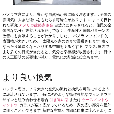
パノラマ窓により、豊かな自然光が家に降り注ぎます。, 全体の
雰囲気に大きな違いをもたらす可能性があります. によって行わ
れた研究
アメリカ建築家協会
自然光にさらされると、住民の全
体的な気分が改善されるだけでなく、生産性と睡眠パターンの
改善にも貢献することがわかりました。. パノラマウィンドウ,
表面積が大きいため、, 太陽光を家の奥まで浸透させます, 暗く
なったり薄暗くなったりする空間を明るくする. プラス, 屋内で
より多くの日光が当たると、気分と幸福感が改善されます, 日中
の人工照明の必要性が減り、電気代の削減に役立ちます.
より良い換気
パノラマ窓は、より大きな空気の流れと換気を可能にするよう
に設計されています。, 特に次のような操作可能なウィンドウデ
ザインと組み合わせる場合
引き違い窓
または
ケースメントウ
ィンドウ
. ガラスが広く広がっているため、家の広い部分を屋外
に開くことができます, 新鮮な空気が内部に自由に流れるように