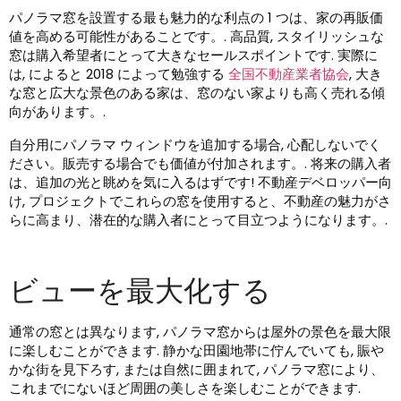
パノラマ窓を設置する最も魅力的な利点の 1 つは、家の再販価
値を高める可能性があることです。. 高品質, スタイリッシュな
窓は購入希望者にとって大きなセールスポイントです. 実際に
は, によると 2018 によって勉強する
全国不動産業者協会
, 大き
な窓と広大な景色のある家は、窓のない家よりも高く売れる傾
向があります。.
自分用にパノラマ ウィンドウを追加する場合, 心配しないでく
ださい。販売する場合でも価値が付加されます。. 将来の購入者
は、追加の光と眺めを気に入るはずです! 不動産デベロッパー向
け, プロジェクトでこれらの窓を使用すると、不動産の魅力がさ
らに高まり、潜在的な購入者にとって目立つようになります。.
ビューを最大化する
通常の窓とは異なります, パノラマ窓からは屋外の景色を最大限
に楽しむことができます. 静かな田園地帯に佇んでいても, 賑や
かな街を見下ろす, または自然に囲まれて, パノラマ窓により、
これまでにないほど周囲の美しさを楽しむことができます.