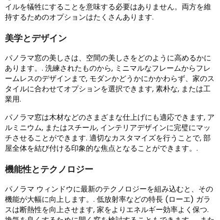
イルを犠牲にすることを意味する必要はありません。両方を維
持するためのオプションはたくさんあります.
美学とデザイン
パノラマ窓の美しさは、空間の美しさをどのように高めるかに
あります。. 洗練されたものから, ミニマルなフレームからフレ
ームレスのデザインまで, モダンかどうかにかかわらず、家のス
タイルに合わせてオプションを選択できます, 素朴な, または工
業用.
パノラマ窓は木材などのさまざまな仕上げにも適応できます, ア
ルミニウム, またはスチール, インテリアデザインに完璧にマッ
チさせることができます. 適切なカスタマイズを行うことで, 部
屋全体を結び付ける印象的な焦点となることができます。.
機能性とテクノロジー
パノラマ ウィンドウに最新のテクノロジーを組み込むと、その
機能が大幅に向上します。. 低放射率などの特長 (ローエ) ガラ
スは断熱性を向上させます, 家をよりエネルギー効率よく保つ.
換気を良くするために開く窓を検討することもできます。, また