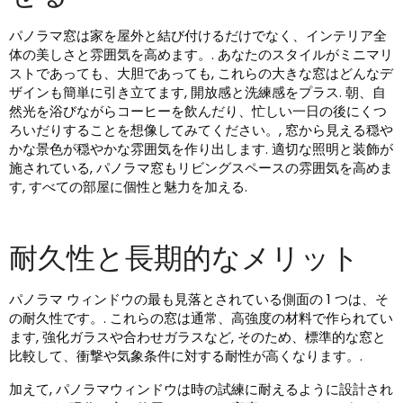
パノラマ窓は家を屋外と結び付けるだけでなく、インテリア全
体の美しさと雰囲気を高めます。. あなたのスタイルがミニマリ
ストであっても、大胆であっても, これらの大きな窓はどんなデ
ザインも簡単に引き立てます, 開放感と洗練感をプラス. 朝、自
然光を浴びながらコーヒーを飲んだり、忙しい一日の後にくつ
ろいだりすることを想像してみてください。, 窓から見える穏や
かな景色が穏やかな雰囲気を作り出します. 適切な照明と装飾が
施されている, パノラマ窓もリビングスペースの雰囲気を高めま
す, すべての部屋に個性と魅力を加える.
耐久性と長期的なメリット
パノラマ ウィンドウの最も見落とされている側面の 1 つは、そ
の耐久性です。. これらの窓は通常、高強度の材料で作られてい
ます, 強化ガラスや合わせガラスなど, そのため、標準的な窓と
比較して、衝撃や気象条件に対する耐性が高くなります。.
加えて, パノラマウィンドウは時の試練に耐えるように設計され