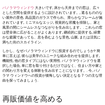
パノラマウィンドウ
大きいです, 床から天井までの窓は、広々
とした空間を提供するように設計されています。, 遮るもののな
い屋外の景色. 高品質のガラスで作られ、滑らかなフレームが施
されています, ミニマルなエッジ, 視覚的な邪魔を排除し、家と
風景の間にシームレスなつながりを生み出します。. これらの窓
は壁全体に広がることがよくあります, 継続的に提供する, 緑豊
かな庭園であっても、息を呑むような景色, 山脈, または活気に
満ちた街のスカイライン.
しかし、なぜパノラマウィンドウに投資するのでしょうか? 簡
単に言えば, 彼らは美学のユニークな組み合わせを提供します,
機能性, 他の窓タイプにはない実用性. パノラマウィンドウを選
択した場合, 単に窓を取り付けるだけではなく、住まい方や家と
の関わり方を変える体験を生み出すことになります。. 今, パノ
ラマ ウィンドウへの投資が後悔しない決定となる 7 つの主な理
由を探ってみましょう.
再販価値を高める