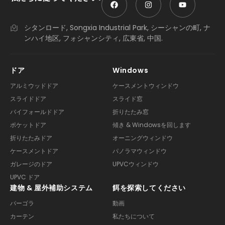
シタンロード, Songxia Industrial Park, シーシャンの町, ナ
ンハイ地区, フォシャンシティ, 広東省, 中国.
ドア
Windows
アルミウッドドア
ケースメントウィンドウ
スライドドア
スライド窓
バイフォールドドア
折りたたみ窓
ポケットドア
傾き & Windowsを回します
折りたたみドア
オーニングウィンドウ
ケースメントドア
パノラマウィンドウ
ガレージのドア
UPVCウィンドウ
UPVC ドア
建物 & 屋外補助システム
餌を探索してください
パーゴラ
動画
カーテン
私たちについて