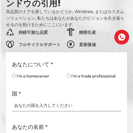
ンドウの引用!
高品質のドアを探しているかどうか, Windows, またはカスタム
ソリューション, 私たちはあなたがあなたのビジョンを生き返ら
せるのを助けるためにここにいます.
持続可能な品質
精密生産
フルサイクルサポート
直接価値
あなたについて
*
I'm a homeowner
I'm a trade professional
国
*
あなたの名前
*