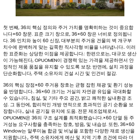
첫 번째, 36의 핵심 정의와 주거 가치를 명확히하는 것이 중요합
니다×60 창문. 표준 크기 창으로, 36×60 창은 너비로 정의됩니
다. 36 인치와 높이 60 신장, 대부분의 주거용 건물의 벽 개구부
치수에 완벽하게 맞는 길쭉한 직사각형 비율을 나타냅니다.. 이러
한 표준화는 상당한 이점을 제공합니다.: 한편으로는, 대규모 생산
이 가능해진다, OPUOMEN이 경쟁력 있는 가격을 제공하면서 안
정적인 제품 품질을 유지할 수 있도록 보장; 반면에, 설치 과정을
단순화합니다, 주택 소유자의 건설 시간 및 인건비 절감.
36의 핵심 장점×60 주거용 창호는 균형 잡힌 채광 및 환기 성능
을 반영합니다.. 36×60 크기는 거실의 자연광 유입을 극대화할
수 있습니다., 침실, 및 기타 주요 공간, 밝고 쾌적한 실내환경 조
성. 그 동안에, 합리적인 개방 면적으로 효과적인 공기 순환을 보
장합니다., 실내 공기질 유지에 도움. 전문 제조업체로서,
OPUOMEN은 36의 구조 설계를 최적화했습니다.×60 단열 등 주
거성능 요구사항을 충족하는 창호, 방음, 및 내습성. 또한, 36×60
Window는 알루미늄 합금 및 비닐을 포함한 다양한 재료 생산을
지원합니다., 주택 소유자에게 예산 및 지역 기후 조건에 따라 더