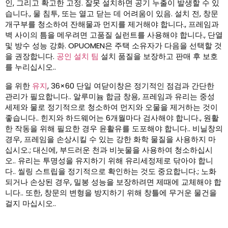
인, 그리고 확고한 고정. 잘못 설치하면 공기 누출이 발생할 수 있
습니다., 물 침투, 또는 열고 닫는 데 어려움이 있음. 설치 전, 창문
개구부를 청소하여 잔해물과 먼지를 제거해야 합니다., 프레임과
벽 사이의 틈을 메우려면 고품질 실런트를 사용해야 합니다., 단열
및 방수 성능 강화. OPUOMEN은 주택 소유자가 다음을 선택할 것
을 권장합니다.
공인 설치 팀
설치 품질을 보장하고 판매 후 보호
를 누리십시오..
을 위한
유지
, 36×60 단일 여닫이창은 정기적인 점검과 간단한
관리가 필요합니다.. 알루미늄 합금 창용, 프레임과 유리는 중성
세제와 물로 정기적으로 청소하여 먼지와 오물을 제거하는 것이
좋습니다.. 힌지와 하드웨어는 6개월마다 검사해야 합니다., 원활
한 작동을 위해 필요한 경우 윤활유를 도포해야 합니다.. 비닐창의
경우, 프레임을 손상시킬 수 있는 강한 화학 물질을 사용하지 마
십시오.; 대신에, 부드러운 천과 비눗물을 사용하여 청소하십시
오.. 유리는 투명성을 유지하기 위해 유리세정제로 닦아야 합니
다.. 씰링 스트립을 정기적으로 확인하는 것도 중요합니다.; 노화
되거나 손상된 경우, 밀봉 성능을 보장하려면 제때에 교체해야 합
니다.. 또한, 창문의 변형을 방지하기 위해 창틀에 무거운 물건을
걸지 마십시오..