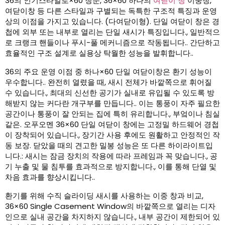
36의 인기스타일로×60 창문, 36×60 하나의
여닫이 창
이중창,
여닫이창 등 다른 스타일과 구별되는 독특한 구조적 특징과 운영
상의 이점을 가지고 있습니다. (다여닫이형). 단일 여닫이 창은 경
첩에 외부 또는 내부로 열리는 단일 새시가 특징입니다., 일반적으
로 크랭크 핸들이나 푸시-풀 메커니즘으로 작동됩니다.. 간단하고
효율적인 구조 설계로 실용상 탁월한 성능을 발휘합니다..
36의 주요 운영 이점 중 하나×60 단일 여닫이창은 환기 성능이
우수합니다.. 완전히 열렸을 때, 새시 전체가 바깥쪽으로 휘어질
수 있습니다., 최대의 신선한 공기가 실내로 유입될 수 있도록 방
해받지 않는 커다란 개구부를 만듭니다.. 이는 통풍이 자주 필요한
공간이나 통풍이 잘 안되는 집에 특히 유리합니다., 부엌이나 침실
같은. 오푸오멘 36×60 단일 여닫이 창에는 고정밀 하드웨어 경첩
이 장착되어 있습니다., 장기간 사용 후에도 원활하고 안정적인 작
동 보장. 닫았을 때의 견고한 밀봉 성능은 또 다른 하이라이트입
니다.: 새시는 잠금 장치의 작용에 따라 프레임과 꼭 맞습니다., 공
기 누출 및 물 침투를 효과적으로 방지합니다., 이를 통해 단열 및
차음 효과를 향상시킵니다..
환기를 위해 수직 슬라이딩 새시를 사용하는 이중 창과 비교,
36×60 Single Casement Window의 바깥쪽으로 열리는 디자
인으로 실내 공간을 차지하지 않습니다., 내부 공간이 제한되어 있