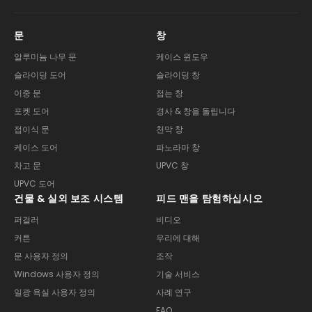
문
창
알루미늄 나무 문
케이스 윈도우
슬라이딩 도어
슬라이딩 창
이중 문
접는 창
포켓 도어
경사 & 창을 돌립니다
접이식 문
천막 창
케이스 도어
파노라마 창
차고 문
UPVC 창
UPVC 도어
건물 & 실외 보조 시스템
피드 맨을 탐험하십시오
퍼걸러
비디오
커튼
우리에 대해
문 사용자 정의
조작
Windows 사용자 정의
기술 서비스
일광 욕실 사용자 정의
사례 연구
FAQ