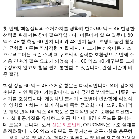
첫 번째, 핵심정의와 주거가치를 명확히 한다. 60 엑스 48 현명한
선택을 위해서는 창이 필수적입니다.. 이름에서 알 수 있듯이, 60
엑스 48 창 측정 60 인치 너비와 48 인치 높이, 조명과 공간 활용
의 균형을 이루는 직사각형 비율 제시. 이 크기는 신축이든 개조
프로젝트이든 표준 주택 벽 구조와의 강력한 호환성으로 인해 주
거용 건축의 필수 요소가 되었습니다., 60 엑스 48 개구부를 크게
수정하지 않고도 창을 쉽게 통합할 수 있습니다., 건설 시간과 비
용 절감.
핵심 장점 60 엑스 48 주거용 창문은 다각적입니다. 폭이 길어져
충분한 자연 채광이 가능합니다., 실내 공간을 밝게하고 따뜻한 분
위기를 조성합니다., 개방적인 분위기 - 조명이 편안함에 직접적
인 영향을 미치는 거실과 침실에 특히 중요합니다.. 또한, 합리적
인 개방 면적 60 엑스 48 창문은 효과적인 공기 순환을 촉진합니
다., 실내 공기질을 유지하고 인공 환기에 대한 의존도를 줄이는
데 도움이 됩니다.. 로서
전문 제조업체
, OPUOMEN은 구조 설계를
최적화합니다. 60 엑스 48 단열 등 주거성능 요구사항을 충족하
는 창호, 방음, 및 내습성. 게다가, 알루미늄 및 비닐 재료의 가용성