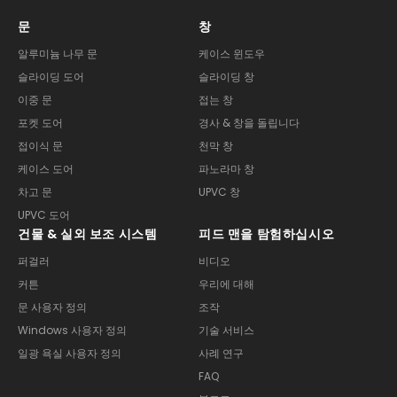
문
창
알루미늄 나무 문
케이스 윈도우
슬라이딩 도어
슬라이딩 창
이중 문
접는 창
포켓 도어
경사 & 창을 돌립니다
접이식 문
천막 창
케이스 도어
파노라마 창
차고 문
UPVC 창
UPVC 도어
건물 & 실외 보조 시스템
피드 맨을 탐험하십시오
퍼걸러
비디오
커튼
우리에 대해
문 사용자 정의
조작
Windows 사용자 정의
기술 서비스
일광 욕실 사용자 정의
사례 연구
FAQ