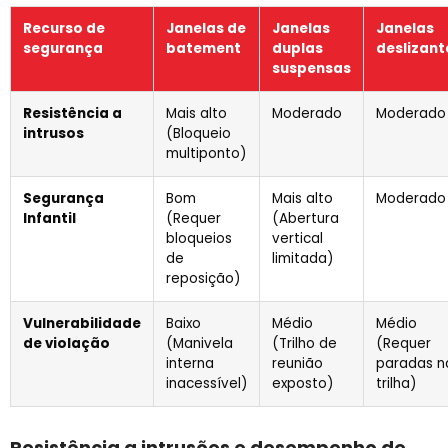
Recurso de
Janelas de
Janelas
Janelas
segurança
batement
duplas
deslizant
suspensas
Resistência a
Mais alto
Moderado
Moderado
intrusos
(Bloqueio
multiponto)
Segurança
Bom
Mais alto
Moderado
Infantil
(Requer
(Abertura
bloqueios
vertical
de
limitada)
reposição)
Vulnerabilidade
Baixo
Médio
Médio
de violação
(Manivela
(Trilho de
(Requer
interna
reunião
paradas n
inacessível)
exposto)
trilha)
Resistência a intrusões e desempenho de