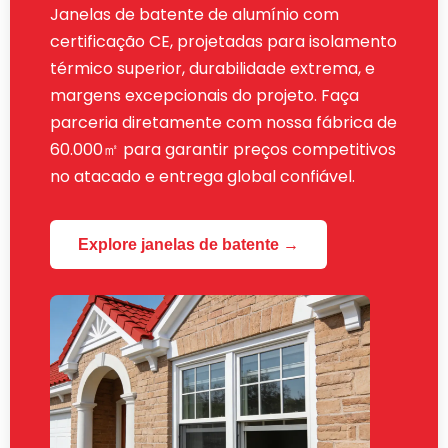
Janelas de batente de alumínio com
certificação CE, projetadas para isolamento
térmico superior, durabilidade extrema, e
margens excepcionais do projeto. Faça
parceria diretamente com nossa fábrica de
60.000㎡ para garantir preços competitivos
no atacado e entrega global confiável.
Explore janelas de batente →