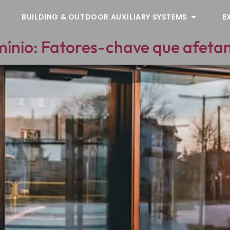
BUILDING & OUTDOOR AUXILIARY SYSTEMS
E
mínio: Fatores-chave que afeta