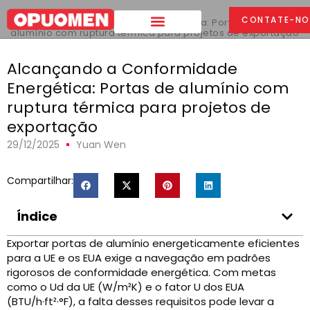
Lar
>
CONTATE-NO
Alcançando a Conformidade Energética: Portas de
alumínio com ruptura térmica para projetos de exportação
Alcançando a Conformidade
Energética: Portas de alumínio com
ruptura térmica para projetos de
exportação
29/12/2025
Yuan Wen
Compartilhar:
Índice
Exportar portas de alumínio energeticamente eficientes
para a UE e os EUA exige a navegação em padrões
rigorosos de conformidade energética. Com metas
como o Ud da UE (W/m²K) e o fator U dos EUA
(BTU/h·ft²·°F), a falta desses requisitos pode levar a