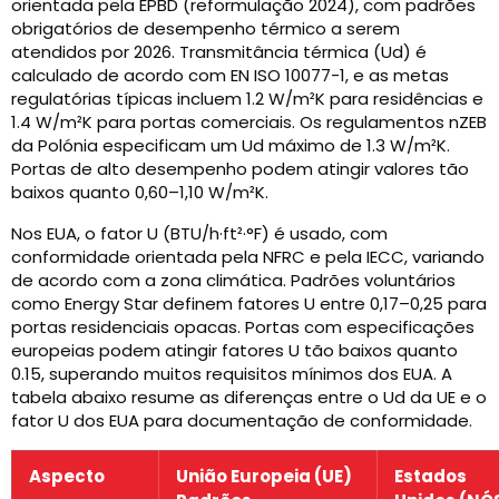
orientada pela EPBD (reformulação 2024), com padrões
obrigatórios de desempenho térmico a serem
atendidos por 2026. Transmitância térmica (Ud) é
calculado de acordo com EN ISO 10077-1, e as metas
regulatórias típicas incluem 1.2 W/m²K para residências e
1.4 W/m²K para portas comerciais. Os regulamentos nZEB
da Polónia especificam um Ud máximo de 1.3 W/m²K.
Portas de alto desempenho podem atingir valores tão
baixos quanto 0,60–1,10 W/m²K.
Nos EUA, o fator U (BTU/h·ft²·°F) é usado, com
conformidade orientada pela NFRC e pela IECC, variando
de acordo com a zona climática. Padrões voluntários
como Energy Star definem fatores U entre 0,17–0,25 para
portas residenciais opacas. Portas com especificações
europeias podem atingir fatores U tão baixos quanto
0.15, superando muitos requisitos mínimos dos EUA. A
tabela abaixo resume as diferenças entre o Ud da UE e o
fator U dos EUA para documentação de conformidade.
Aspecto
União Europeia (UE)
Estados