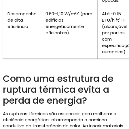
opacas.
Desempenho
0.60–1,10 W/m²K (para
Até ~0,15
de alta
edifícios
BTU/h·ft²·°F
eficiência
energeticamente
(alcançável
eficientes)
por portas
com
especificaç
europeias)
Como uma estrutura de
ruptura térmica evita a
perda de energia?
As rupturas térmicas são essenciais para melhorar a
eficiência energética, interrompendo o caminho
condutivo da transferência de calor. Ao inserir materiais