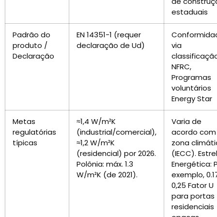
de construç
estaduais
Padrão do
EN 14351-1 (requer
Conformida
produto /
declaração de Ud)
via
Declaração
classificaçã
NFRC,
Programas
voluntários
Energy Star
Metas
≈1,4 W/m²K
Varia de
regulatórias
(industrial/comercial),
acordo com
típicas
≈1,2 W/m²K
zona climát
(residencial) por 2026.
(IECC). Estre
Polônia: máx. 1.3
Energética: 
W/m²K (de 2021).
exemplo, 0.1
0,25 Fator U
para portas
residenciais