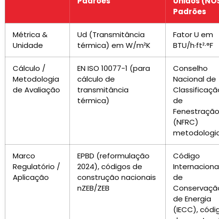
Padrões
Unidos (NÓ
Padrões
Métrica &
Ud (Transmitância
Fator U em
Unidade
térmica) em W/m²K
BTU/h·ft²·°F
Cálculo /
EN ISO 10077-1 (para
Conselho
Metodologia
cálculo de
Nacional de
de Avaliação
transmitância
Classificaçã
térmica)
de
Fenestraçã
(NFRC)
metodologi
Marco
EPBD (reformulação
Código
Regulatório /
2024), códigos de
Internaciona
Aplicação
construção nacionais
de
nZEB/ZEB
Conservaçã
de Energia
(IECC), códi