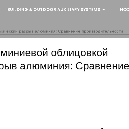
BUILDING & OUTDOOR AUXILIARY SYSTEMS
ИСС
мический разрыв алюминия: Сравнение производительности
юминиевой облицовкой
зрыв алюминия: Сравнени