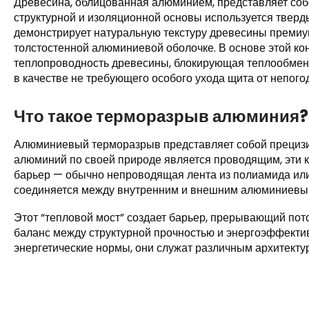
Древесина, облицованная алюминием, представляет собо
структурной и изоляционной основы используется тверд
демонстрирует натуральную текстуру древесины премиум
толстостенной алюминиевой оболочке. В основе этой ко
теплопроводность древесины, блокирующая теплообмен.
в качестве не требующего особого ухода щита от непого
Что такое терморазрыв алюминия?
Алюминиевый терморазрыв представляет собой прецизи
алюминий по своей природе является проводящим, эти 
барьер — обычно непроводящая лента из полиамида ил
соединяется между внутренним и внешним алюминиевы
Этот “тепловой мост” создает барьер, прерывающий пото
баланс между структурной прочностью и энергоэффекти
энергетические нормы, они служат различным архитект