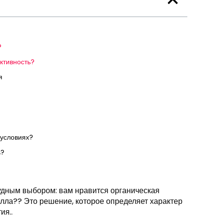
?
ктивность?
я
 условиях?
ь?
удным выбором: вам нравится органическая
лла?? Это решение, которое определяет характер
ия..