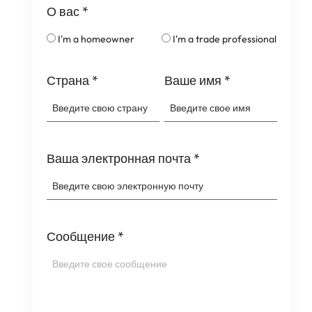
О вас
*
I'm a homeowner
I'm a trade professional
Страна
*
Ваше имя
*
Ваша электронная почта
*
Сообщение
*