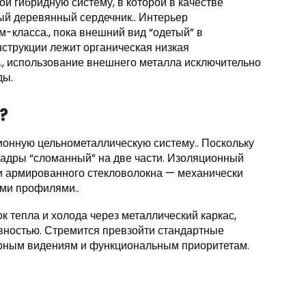
й гибридную систему, в которой в качестве
ый деревянный сердечник.. Интерьер
-класса., пока внешний вид “одетый” в
нструкции лежит органическая низкая
, использование внешнего металла исключительно
ды.
?
онную цельнометаллическую систему.. Поскольку
кадры “сломанный” на две части. Изоляционный
и армированного стекловолокна — механически
ми профилями..
к тепла и холода через металлический каркас,
вностью. Стремится превзойти стандартные
урным видениям и функциональным приоритетам.