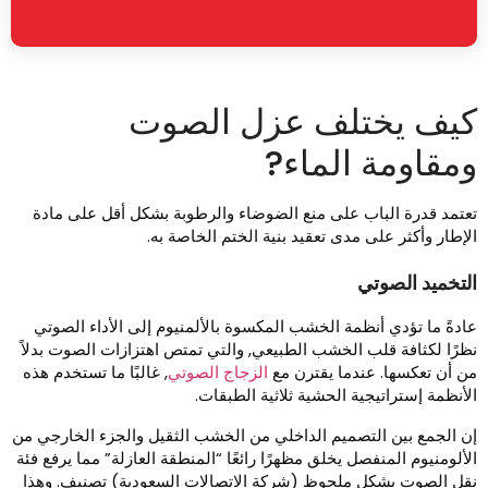
يف يختلف عزل الصوت
مقاومة الماء?
عتمد قدرة الباب على منع الضوضاء والرطوبة بشكل أقل على مادة
لإطار وأكثر على مدى تعقيد بنية الختم الخاصة به.
لتخميد الصوتي
ادةً ما تؤدي أنظمة الخشب المكسوة بالألمنيوم إلى الأداء الصوتي
ظرًا لكثافة قلب الخشب الطبيعي, والتي تمتص اهتزازات الصوت بدلاً
ن أن تعكسها. عندما يقترن مع
الزجاج الصوتي
, غالبًا ما تستخدم هذه
لأنظمة إستراتيجية الحشية ثلاثية الطبقات.
ن الجمع بين التصميم الداخلي من الخشب الثقيل والجزء الخارجي من
لألومنيوم المنفصل يخلق مظهرًا رائعًا “المنطقة العازلة” مما يرفع فئة
قل الصوت بشكل ملحوظ (شركة الاتصالات السعودية) تصنيف. وهذا