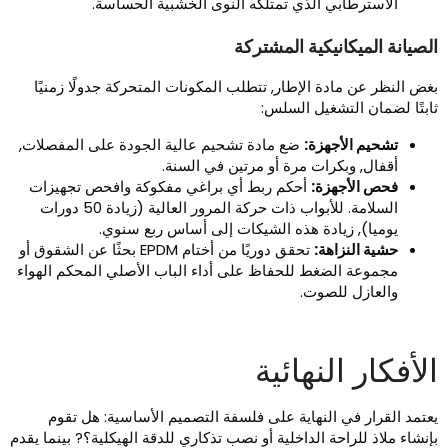
الاسترطابي الذي تمتلكه النوى الخشبية الحساسة.
لصيانة الميكانيكية المشتركة
غض النظر عن مادة الإطار, تتطلب المكونات المتحركة جدولًا زمنيًا
ابتًا لضمان التشغيل السلس:
تشحيم الأجهزة:
ضع مادة تشحيم عالية الجودة على المفصلات,
أقفال, وبكرات مرة أو مرتين في السنة.
فحص الأجهزة:
أحكم ربط أي براغي مفكوكة وافحص تجهيزات
السلامة. للأبواب ذات حركة المرور العالية (زيادة 50 دورات
يوميا), زيادة هذه الشيكات إلى أساس ربع سنوي.
حشية النزاهة:
تحقق دوريًا من أختام EPDM بحثًا عن الشقوق أو
مجموعة الضغط للحفاظ على أداء الباب الأصلي المحكم الهواء
والعازل للصوت.
لأفكار النهائية
عتمد القرار في النهاية على فلسفة التصميم الأساسية: هل تقوم
إنشاء ملاذ للراحة الداخلية أو نصب تذكاري للدقة الهيكلية؟? بينما يقدم