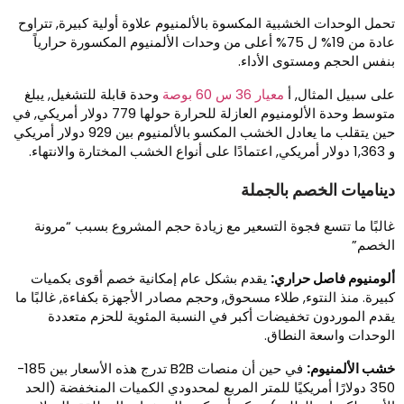
حمل الوحدات الخشبية المكسوة بالألمنيوم علاوة أولية كبيرة, تتراوح
عادة من 19% ل 75% أعلى من وحدات الألمنيوم المكسورة حرارياً
نفس الحجم ومستوى الأداء.
لى سبيل المثال, أ
معيار 36 س 60 بوصة
وحدة قابلة للتشغيل, يبلغ
متوسط ​​وحدة الألومنيوم العازلة للحرارة حولها 779 دولار أمريكي, في
حين يتقلب ما يعادل الخشب المكسو بالألمنيوم بين 929 دولار أمريكي
 على أنواع الخشب المختارة والانتهاء.
يناميات الخصم بالجملة
البًا ما تتسع فجوة التسعير مع زيادة حجم المشروع بسبب “مرونة
لخصم”
لومنيوم فاصل حراري:
يقدم بشكل عام إمكانية خصم أقوى بكميات
بيرة. منذ النتوء, طلاء مسحوق, وحجم مصادر الأجهزة بكفاءة, غالبًا ما
قدم الموردون تخفيضات أكبر في النسبة المئوية للحزم متعددة
لوحدات واسعة النطاق.
شب الألمنيوم:
في حين أن منصات B2B تدرج هذه الأسعار بين 185-
350 دولارًا أمريكيًا للمتر المربع لمحدودي الكميات المنخفضة (الحد