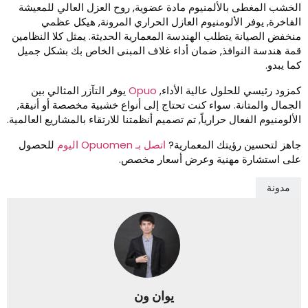
لخشب المغطى بالألمنيوم مادة عضوية, روح العزل العالي للمعيشة
لفاخرة, يوفر الألومنيوم العازل الحراري المرونة, هيكل عظمي
نخفض الصيانة يتطلب الهندسة المعمارية الحديثة. يمثل كلا النظامين
مة هندسة النوافذ, ضمان أداء غلاف المبنى الخاص بك بشكل جميل
ما يبدو.
مزود رئيسي للحلول عالية الأداء,
Opuo
يوفر التآزر المثالي بين
لجمال والمتانة. سواء كنت تحتاج إلى أنواع خشبية مخصصة أو أنيقة,
لألومنيوم الفعال حرارياً, تم تصميم أنظمتنا للارتقاء بالمشاريع العالمية.
اهز لتحسين رؤيتك المعمارية?
اتصل بـ Opuomen اليوم
للحصول
لى استشارة مهنية وعرض أسعار مخصص.
مدونة
يوان ون