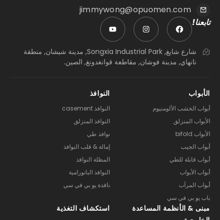
jimmywong@opuomen.com
تابعنا!
شارع شايغ, Songxia Industrial Park, مدينة شيشان, منطقة
نانهاي, مدينة فوشان, مقاطعة قوانغدونغ, الصين.
الأبواب
النوافذ
أبواب الخشب الألومنيوم
النوافذ casement
الأبواب المنزلق
النوافذ المنزلق
الأبواب bifold
نوافذ طي
أبواب الجيب
إمالة & قلب النوافذ
أبواب قابلة للطي
المظلة النوافذ
أبواب الأبواب
النوافذ البانورامية
أبواب المرآب
نافذة يو بي في سي
باب يو بي في سي
مبنى & الأنظمة المساعدة
استكشاف التغذية
الخارجية