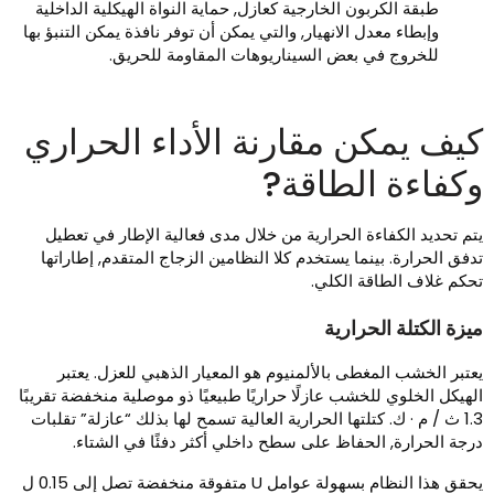
طبقة الكربون الخارجية كعازل, حماية النواة الهيكلية الداخلية
وإبطاء معدل الانهيار, والتي يمكن أن توفر نافذة يمكن التنبؤ بها
للخروج في بعض السيناريوهات المقاومة للحريق.
يف يمكن مقارنة الأداء الحراري
كفاءة الطاقة?
تم تحديد الكفاءة الحرارية من خلال مدى فعالية الإطار في تعطيل
دفق الحرارة. بينما يستخدم كلا النظامين الزجاج المتقدم, إطاراتها
حكم غلاف الطاقة الكلي.
يزة الكتلة الحرارية
عتبر الخشب المغطى بالألمنيوم هو المعيار الذهبي للعزل. يعتبر
لهيكل الخلوي للخشب عازلًا حراريًا طبيعيًا ذو موصلية منخفضة تقريبًا
1.3 ث / م · ك. كتلتها الحرارية العالية تسمح لها بذلك “عازلة” تقلبات
رجة الحرارة, الحفاظ على سطح داخلي أكثر دفئًا في الشتاء.
يحقق هذا النظام بسهولة عوامل U متفوقة منخفضة تصل إلى 0.15 ل