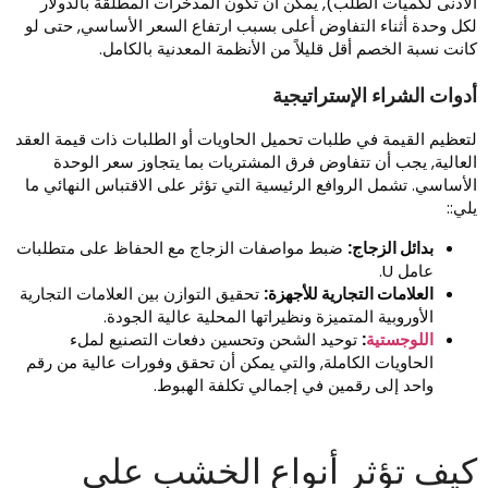
لأدنى لكميات الطلب), يمكن أن تكون المدخرات المطلقة بالدولار
كل وحدة أثناء التفاوض أعلى بسبب ارتفاع السعر الأساسي, حتى لو
انت نسبة الخصم أقل قليلاً من الأنظمة المعدنية بالكامل.
دوات الشراء الإستراتيجية
تعظيم القيمة في طلبات تحميل الحاويات أو الطلبات ذات قيمة العقد
لعالية, يجب أن تتفاوض فرق المشتريات بما يتجاوز سعر الوحدة
لأساسي. تشمل الروافع الرئيسية التي تؤثر على الاقتباس النهائي ما
لي::
بدائل الزجاج:
ضبط مواصفات الزجاج مع الحفاظ على متطلبات
عامل U.
العلامات التجارية للأجهزة:
تحقيق التوازن بين العلامات التجارية
الأوروبية المتميزة ونظيراتها المحلية عالية الجودة.
اللوجستية
:
توحيد الشحن وتحسين دفعات التصنيع لملء
الحاويات الكاملة, والتي يمكن أن تحقق وفورات عالية من رقم
واحد إلى رقمين في إجمالي تكلفة الهبوط.
يف تؤثر أنواع الخشب على