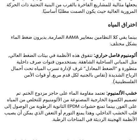
جعلها مثالية للمشاريع الفاخرة بالقرب من البنية التحتية ذات الحركة
لمرورية العالية حيث يكون الصمت مطلبًا أساسيًا.
ختراق المياه
بينما يفي كلا النظامين بمعايير AAMA الصارمة, يديرون ضغط الماء
شكل مختلف:
لومنيوم فاصل حراري:
تتفوق هذه الأنظمة في بيئات الضغط العالي,
ثل المباني الساحلية الشاهقة. يستخدمون قنوات صرف داخلية
تطورة و “الضغط المعادل” غرف لإدارة تسرب المياه تحت أحمال
لرياح الشديدة (تقاس بالجنيه لكل قدم مربع, أو قوات الأمن
لفلسطينية).
شب الألمنيوم:
تعتمد مقاومة الماء على حاجز مزدوج الختم. تم
صميم الكسوة الخارجية المصنوعة من الألومنيوم للتخلص من المياه
على الفور, بينما تمنع حشوات EPDM الثانوية الرطوبة من الوصول إلى
لب الخشب الداخلي. وهذا يمنع التورم أو التعفن الذي يمكن أن يصيب
لأنظمة الهجينة الرديئة في المناخات الرطبة.