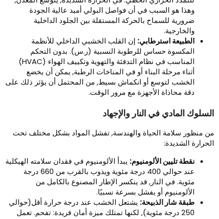
وهذا هو السبب في أن فواصل البولي أميد عالية الجودة
ضرورية للسماح بالحركة المستقلة بين الجلود الداخلية
والخارجية.
الطبيعة استرطابي:
إن القلب الخشبي الداخلي للأنظمة
المكسوة حساس للرطوبة النسبية (ر.س). بدون التحكم
المناسب في نظام التدفئة والتهوية وتكييف الهواء (HVAC)
أثناء مرحلة البناء أو في المناخات الرطبة, يمكن أن يخضع
الخشب لتوسع أو انكماش بسيط, من المحتمل أن يؤثر ذلك على
دقة محاذاة الأجهزة مع مرور الوقت.
لسلوك المادي في النار والإجهاد
ن منظور سلامة الحياة والهندسة, تفشل المواد بشكل مختلف تحت
لحرارة الشديدة:
نقطة تليين الألومنيوم:
يبدأ الألومنيوم في فقدان سلامته الهيكلية
عند حوالي 400 درجة مئوية ويذوب بالقرب من 660 درجة
مئوية. في النار, قد ينكسر الإطار المصنوع بالكامل من
الألومنيوم أو يفشل بسرعة نسبيًا.
طبقة شار الذبيحة:
يشتعل الخشب عند درجة حرارة أقل(حوالي
250 درجة مئوية), لكنها تمتلك ميزة أمان فريدة: تفحم. تعمل