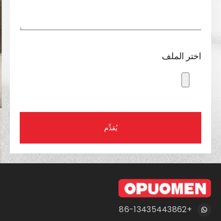
اختر الملف
يُقدِّم
+86-13435443862