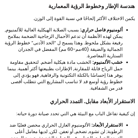
ندسة الإطار وخطوط الرؤية المعمارية
كمن الاختلاف الأكثر إلحاحًا في نسبة القوة إلى الوزن.
ألومنيوم فاصل حراري:
بسبب الصلابة الهيكلية العالية للألمنيوم,
يمكن لهذه الأنظمة أن تدعم الأحمال الزجاجية الضخمة بملامح
رفيعة بشكل ملحوظ. وهذا يسمح ل “الحد الأدنى” خطوط الرؤية
الجمالية والضيقة (40مم-60 مم) المفضل في الجدران
الستارية المعاصرة.
خشب الألمنيوم:
الخشب مادة هيكلية أضخم. لتحقيق مقاومة
حمل الرياح قابلة للمقارنة, الإطارات بطبيعتها أكثر أهمية. بينما
يوفر هذا إحساسًا بالكتلة التكتونية والرفاهية, فهو يؤدي إلى
خطوط رؤية أوسع قد لا تناسب المشاريع التي تتطلب أقصى
قدر من الشفافية.
لاستقرار الأبعاد مقابل. التمدد الحراري
ن كيفية تفاعل الباب مع البيئة هي التي تحدد صيانة دورة حياته:
الاستقرار الأبعاد:
الألومنيوم العازل الحراري محصن فعليًا ضد
الرطوبة; لن تشوه, تضخم, أو تعفن. لكن, لديها معامل أعلى
للتمدد الحراري الخطي. في الحرارة الشديدة, يتوسع المعدن,