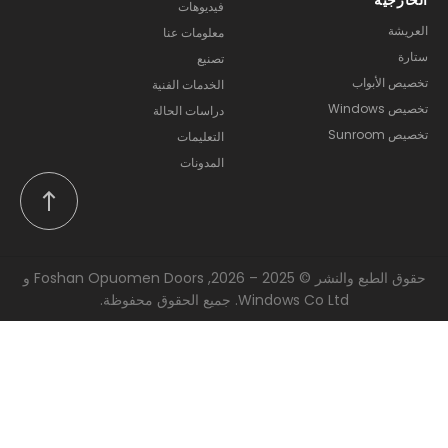
فيديوهات
العريشة
معلومات عنا
ستارة
تصنيع
تخصيص الأبواب
الخدمات الفنية
تخصيص Windows
دراسات الحالة
تخصيص Sunroom
التعليمات
المدونات
حقوق الطبع والنشر © 2025 – 2026, Foshan Opuomen Doors و
Windows Co Ltd. جميع الحقوق محفوظة.