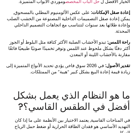
لخيار الأفضل ل
حل الباب المخصص
وموردي الأبواب المتميزة.
عادة صقل الإمكانات:
على عكس الألومنيوم المطلي بالمسحوق,
مكن إعادة صقل التصميمات الداخلية المصنوعة من الخشب الصلب
إعادة طلائها بعد سنوات لتتناسب مع اتجاهات التصميم الداخلي
لمحدثة.
احة اللمس:
تبدو الأخشاب الصلبة الأكثر كثافة مثل البلوط أو الجوز
كثر دفئًا بشكل ملحوظ عند اللمس وتوفر تخميدًا صوتيًا طبيعيًا فائقًا
قارنة بالأخشاب اللينة أو المعدن.
قدير الأصول:
في 2026 سوق فاخر, يؤدي تحديد الأنواع المتميزة إلى
يادة قيمة إعادة البيع بشكل كبير “هيبة” من الممتلكات.
ا هو النظام الذي يعمل بشكل
فضل في الطقس القاسي؟?
ي المناخات القاسية, يعتمد الاختيار بين الأنظمة على ما إذا كان
لتهديد الأساسي هو فقدان الطاقة الحرارية أو ضغط حمل الرياح
لهيكلي.