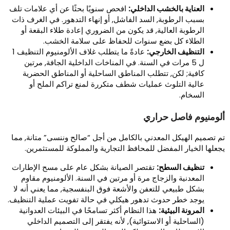
العناية بالخشب الداخلي:
افحص سنويًا بحثًا عن أي علامات تلف
بسبب الرطوبة, السد الفاشل, أو إنهاء التدهور. في الغرف ذات
الرطوبة العالية, قد يكون من الضروري إعادة طلاء البقعة أو
الطلاء كل بضع سنوات للحفاظ على سلامة الخشب.
التنظيف الخارجي:
عادةً ما يتطلب غلاف الألومنيوم التنظيف 1
ل 5 مرات في السنة. في المناخات الداخلية الجافة, مرتين
كافية; لكن, تتطلب المناطق الساحلية أو المناطق الحضرية
عالية التلوث عمليات شطف متكررة لمنع تراكم الملح أو
السخام.
لومنيوم فاصل حراري
م تصميم الهيكل المعدني بالكامل من أجل “صالح وننسى” متانة, مما
جعلها الخيار المفضل للمحافظ التجارية والمملوكة للمستثمرين.
تنظيف السطح:
تقتصر الصيانة بشكل عام على مسح الإطارات
المعدنية والزجاج مرة أو مرتين في السنة. الألومنيوم مقاوم
بشكل طبيعي للتعفن والأشعة فوق البنفسجية, مما يعني أنه لا
يوجد خطر حدوث تدهور هيكلي في حالة تفويت عملية التنظيف.
المرونة البيئية:
هذا النظام أكثر تسامحًا في البيئات العدوانية
(الساحلية أو الاستوائية), لأنه يفتقر إلى التصميم الداخلي