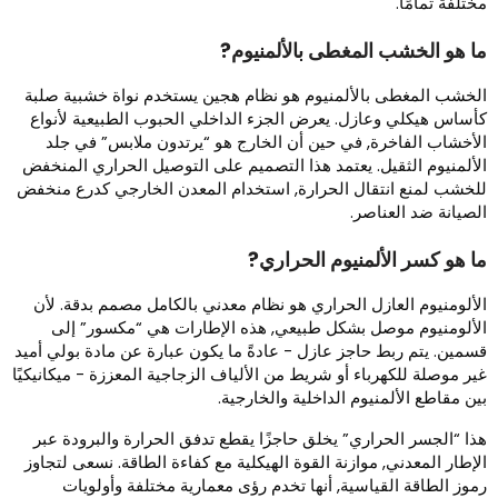
ختلفة تمامًا.
ا هو الخشب المغطى بالألمنيوم?
لخشب المغطى بالألمنيوم هو نظام هجين يستخدم نواة خشبية صلبة
أساس هيكلي وعازل. يعرض الجزء الداخلي الحبوب الطبيعية لأنواع
لأخشاب الفاخرة, في حين أن الخارج هو “يرتدون ملابس” في جلد
لألمنيوم الثقيل. يعتمد هذا التصميم على التوصيل الحراري المنخفض
لخشب لمنع انتقال الحرارة, استخدام المعدن الخارجي كدرع منخفض
لصيانة ضد العناصر.
ا هو كسر الألمنيوم الحراري?
لألومنيوم العازل الحراري هو نظام معدني بالكامل مصمم بدقة. لأن
لألومنيوم موصل بشكل طبيعي, هذه الإطارات هي “مكسور” إلى
سمين. يتم ربط حاجز عازل - عادةً ما يكون عبارة عن مادة بولي أميد
ير موصلة للكهرباء أو شريط من الألياف الزجاجية المعززة - ميكانيكيًا
ين مقاطع الألمنيوم الداخلية والخارجية.
ذا “الجسر الحراري” يخلق حاجزًا يقطع تدفق الحرارة والبرودة عبر
لإطار المعدني, موازنة القوة الهيكلية مع كفاءة الطاقة. نسعى لتجاوز
موز الطاقة القياسية, أنها تخدم رؤى معمارية مختلفة وأولويات