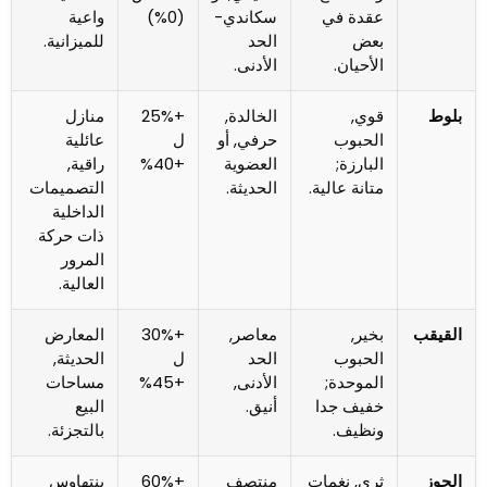
عقدة في
سكاندي-
(0%)
واعية
بعض
الحد
للميزانية.
الأحيان.
الأدنى.
بلوط
قوي,
الخالدة,
+25%
منازل
الحبوب
حرفي, أو
ل
عائلية
البارزة;
العضوية
+40%
راقية,
متانة عالية.
الحديثة.
التصميمات
الداخلية
ذات حركة
المرور
العالية.
القيقب
بخير,
معاصر,
+30%
المعارض
الحبوب
الحد
ل
الحديثة,
الموحدة;
الأدنى,
+45%
مساحات
خفيف جدا
أنيق.
البيع
ونظيف.
بالتجزئة.
الجوز
ثري, نغمات
منتصف
+60%
بنتهاوس