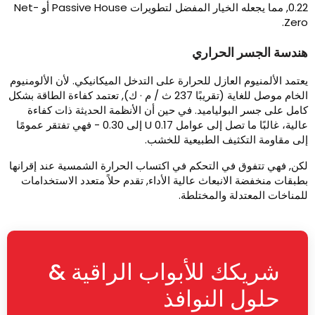
0.22, مما يجعله الخيار المفضل لتطويرات Passive House أو Net-
Zero
ندسة الجسر الحراري
عتمد الألمنيوم العازل للحرارة على التدخل الميكانيكي. لأن الألومنيوم
الخام موصل للغاية (تقريبًا 237 ث / م · ك), تعتمد كفاءة الطاقة بشكل
امل على جسر البولياميد. في حين أن الأنظمة الحديثة ذات كفاءة
عالية، غالبًا ما تصل إلى عوامل U 0.17 إلى 0.30 - فهي تفتقر عمومًا
لى مقاومة التكثيف الطبيعية للخشب.
كن, فهي تتفوق في التحكم في اكتساب الحرارة الشمسية عند إقرانها
طبقات منخفضة الانبعاث عالية الأداء, تقدم حلاً متعدد الاستخدامات
لمناخات المعتدلة والمختلطة.
شريكك للأبواب الراقية &
حلول النوافذ