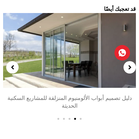
د تعجبك أيضًا
يوم المنزلقة للمشاريع السكنية
اختيار أبواب الألومنيوم 
لحديثة
أسلوب