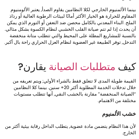
ينما الألمنيوم الخارجي لكلا النظامين يقاوم الصدأ, يعتبر الألومنيوم
لمقاوم للحرارة هو الخيار الأكثر أمانًا لبيئات الرطوبة العالية أو رذاذ
لملح. البناء المعدني بالكامل محصن ضد التعفن أو التورم الذي يمكن
ن يحدث إذا لم تتم صيانة القلب الخشبي لنظام الكسوة بشكل مثالي.
النسبة للمشاريع المطلة على المحيط والتي تتطلب متانة منخفضة
لتدخل, توفر الطبيعة غير العضوية لنظام العزل الحراري راحة بال أكبر.
يف
متطلبات الصيانة
يقارن?
لقيمة طويلة المدى لا تتعلق فقط بالشراء الأولي; ويتم تعريفه من
خلال تدخلات الخدمة المطلوبة أكثر 20+ سنين. بينما كلا النظامين
الصيانة المنخفضة” مقارنة بالخشب النقي, أنها تتطلب مستويات
ختلفة من الاهتمام.
شب الألمنيوم
أن هذا النظام يتضمن مادة عضوية, يتطلب الداخل رقابة بيئية أكثر من
لخارج.