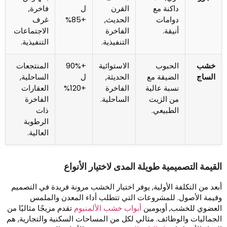
داكنة مع
القرن
ل
فاخرة,
دوامات
الحديث,
+85%
غرف
أنيقة.
الفاخرة
الاجتماعات
التنفيذية.
التنفيذية.
خشب
الحبوب
الاستوائية
+90%
المنتجعات
الساج
الضيقة مع
الحديثة,
ل
الساحلية,
نسبة عالية
الفاخرة
+120%
العقارات
من الزيت
الساحلية.
الفاخرة
الطبيعي.
ذات
الرطوبة
العالية.
لقيمة التصميمية طويلة المدى لاختيار الأنواع
بعد من التكلفة الأولية, يوفر اختيار الخشب مرونة فريدة في التصميم
قيمة الأصول. للمشروعات التي تتطلب أداء المعدن والملمس
لعضوي للخشب, أوبومين
أبواب خشب الألمنيوم
تقدم مزيجًا مثاليًا من
لجماليات والوظائف. مثالي لكل من المساحات السكنية والتجارية, هم