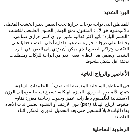
لبرد الشديد
لمناطق التي تواجه درجات حرارة تحت الصفر, يعتبر الخشب المغطى
الألومنيوم هو الأداء المتفوق. يمنع الهيكل الخلوي الطبيعي للخشب
الجسر البارد” تأثير أكثر فعالية بكثير من أي كسر حراري صناعي.
حافظ على درجات حرارة سطحية داخلية أعلى, القضاء فعليًا على
لتكثيف وتراكم الصقيع الذي يمكن أن يؤدي إلى العفن. في البرد
لشديد, ويضمن هذا النظام أقصى قدر من الراحة للركاب ومتطلبات
دفئة أقل بشكل ملحوظ.
لأعاصير والرياح العاتية
ي المناطق الساحلية المعرضة للعواصف أو التطبيقات الشاهقة,
تمتع الألمنيوم الحراري بالميزة الهيكلية. تسمح نسبة القوة إلى الوزن
لاستثنائية للألمنيوم بإطارات أعمق وجيوب زجاجية معززة تقاوم
ضغوط الرياح الهائلة (psf) دون الأرفف أو التشوه. يضمن ثبات الأبعاد
قاء الباب قابلاً للتشغيل حتى بعد التحميل الدوري المتكرر أثناء
لعاصفة.
لرطوبة الساحلية