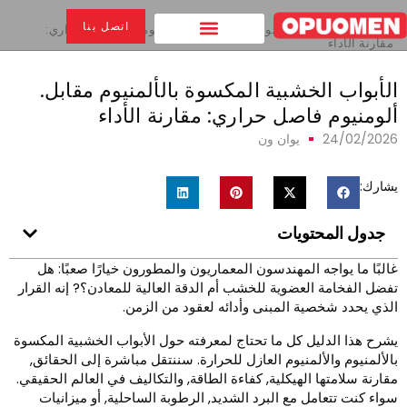
بيت
>
اتصل بنا
الأبواب الخشبية المكسوة بالألمنيوم مقابل. ألومنيوم فاصل حراري:
مقارنة الأداء
لأبواب الخشبية المكسوة بالألمنيوم مقابل.
لومنيوم فاصل حراري: مقارنة الأداء
24/02/202
يوان ون
شارك:
جدول المحتويات
البًا ما يواجه المهندسون المعماريون والمطورون خيارًا صعبًا: هل
فضل الفخامة العضوية للخشب أم الدقة العالية للمعادن؟? إنه القرار
لذي يحدد شخصية المبنى وأدائه لعقود من الزمن.
شرح هذا الدليل كل ما تحتاج لمعرفته حول الأبواب الخشبية المكسوة
الألمنيوم والألمنيوم العازل للحرارة. سننتقل مباشرة إلى الحقائق,
قارنة سلامتها الهيكلية, كفاءة الطاقة, والتكاليف في العالم الحقيقي.
واء كنت تتعامل مع البرد الشديد, الرطوبة الساحلية, أو ميزانيات