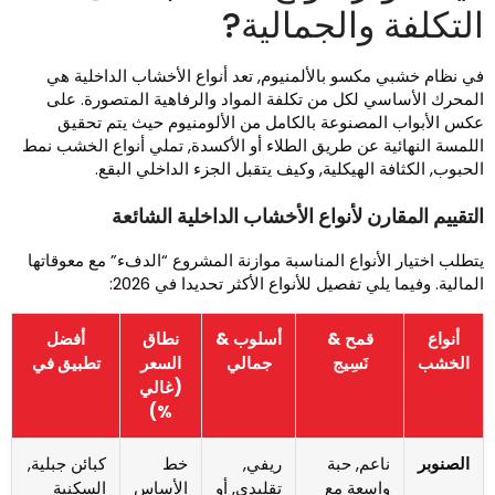
لتكلفة والجمالية?
ي نظام خشبي مكسو بالألمنيوم, تعد أنواع الأخشاب الداخلية هي
لمحرك الأساسي لكل من تكلفة المواد والرفاهية المتصورة. على
كس الأبواب المصنوعة بالكامل من الألومنيوم حيث يتم تحقيق
للمسة النهائية عن طريق الطلاء أو الأكسدة, تملي أنواع الخشب نمط
لحبوب, الكثافة الهيكلية, وكيف يتقبل الجزء الداخلي البقع.
لتقييم المقارن لأنواع الأخشاب الداخلية الشائعة
تطلب اختيار الأنواع المناسبة موازنة المشروع “الدفء” مع معوقاتها
لمالية. وفيما يلي تفصيل للأنواع الأكثر تحديدا في 2026:
أنواع
قمح &
أسلوب &
نطاق
أفضل
الخشب
نَسِيج
جمالي
السعر
تطبيق في
(غالي
%)
الصنوبر
ناعم, حبة
ريفي,
خط
كبائن جبلية,
واسعة مع
تقليدي, أو
الأساس
السكنية