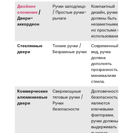
Двойное
Ручки заподлицо
Компактный
сложение
/
/ Простые ручки-
дизайн, ручки
Двери-
рычаги
должны быть
аккордеон
незаметными,
но простыми в
использовании..
Стеклянные
Тонкие ручки /
Современный
двери
Безрамные ручки
вид, ручка
должна
дополнять
прозрачность и
минимализм
стекла.
Коммерческие
Сверхмощные
Долговечность и
алюминиевые
тяговые ручки /
безопасность
двери
Ручки
являются
безопасности
ключевыми
факторами,
ручки должны
выдерживать
высокую