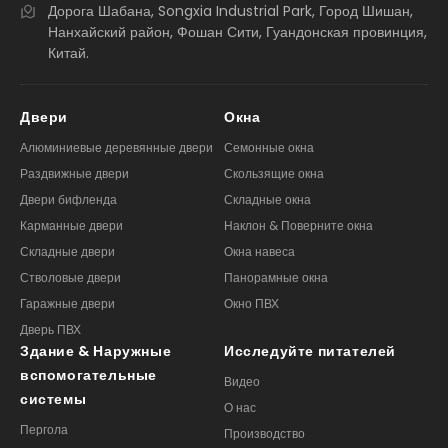
Дорога Шабана, Songxia Industrial Park, Город Шишан,
Нанхайский район, Фошан Сити, Гуандонская провинция,
Китай.
Двери
Окна
Алюминиевые деревянные двери
Семонные окна
Раздвижные двери
Скользящие окна
Двери бифленда
Складные окна
Карманные двери
Наклон & Поверните окна
Складные двери
Окна навеса
Стволовые двери
Панорамные окна
Гаражные двери
Окно ПВХ
Дверь ПВХ
Здание & Наружные
Исследуйте питателей
вспомогательные
Видео
системы
О нас
Пергола
Производство