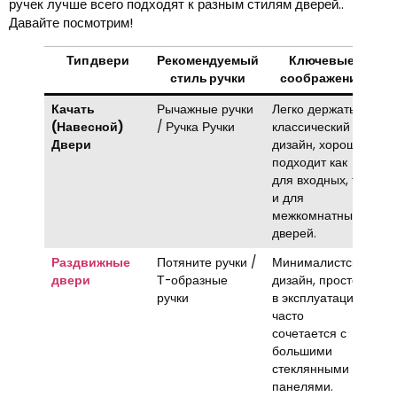
ручек лучше всего подходят к разным стилям дверей..
Давайте посмотрим!
Тип двери
Рекомендуемый
Ключевые
стиль ручки
соображения
Качать
Рычажные ручки
Легко держать,
(Навесной)
/ Ручка Ручки
классический
Двери
дизайн, хорошо
подходит как
для входных, так
и для
межкомнатных
дверей.
Раздвижные
Потяните ручки /
Минималистский
двери
Т-образные
дизайн, простой
ручки
в эксплуатации,
часто
сочетается с
большими
стеклянными
панелями.