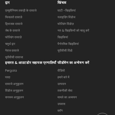
द्वार
खिंचाव
एल्यूमीनियम लकड़ी के दरवाजे
घाटी -खिड़कियां
फिसलते दरवाज़े
स्लाइडिंग विंडोज
द्विभाजक दरवाजे
फोल्डिंग विंडोज़
जेब के दरवाजे
नत & खिड़कियों को चालू करें
फोल्डिंग दरवाज़े
खिड़कियां
चतुर्थ द्वार
पैनोरमिक खिड़कियां
गेराज दरवाजे
यूपीवीसी विंडो
यूपीवीसी दरवाजा
इमारत & आउटडोर सहायक प्रणालियाँ
फीडोमेन का अन्वेषण करें
Pergola
वीडियो
परदा
हमारे बारे में
दरवाजे अनुकूलन
उत्पादन
विंडोज अनुकूलन
तकनीकी सेवा
सनरूम अनुकूलन
मामले का अध्ययन
उपवास
ब्लॉग