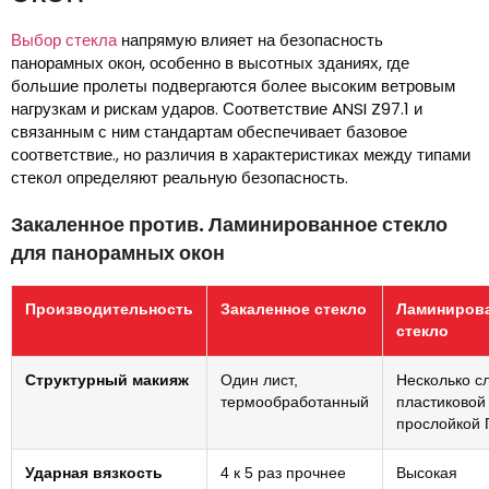
Выбор стекла
напрямую влияет на безопасность
панорамных окон, особенно в высотных зданиях, где
большие пролеты подвергаются более высоким ветровым
нагрузкам и рискам ударов. Соответствие ANSI Z97.1 и
связанным с ним стандартам обеспечивает базовое
соответствие., но различия в характеристиках между типами
стекол определяют реальную безопасность.
Закаленное против. Ламинированное стекло
для панорамных окон
Производительность
Закаленное стекло
Ламиниров
стекло
Структурный макияж
Один лист,
Несколько с
термообработанный
пластиковой
прослойкой 
Ударная вязкость
4 к 5 раз прочнее
Высокая