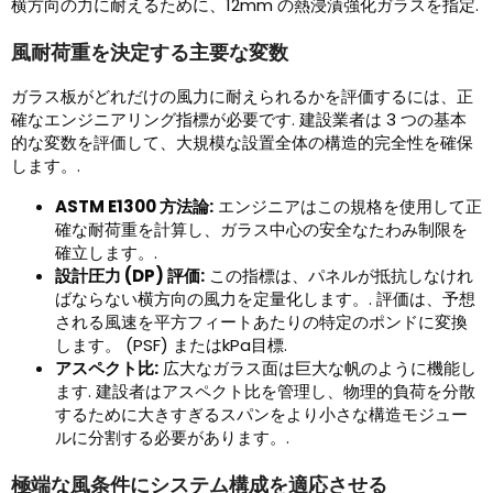
横方向の力に耐えるために、12mm の熱浸漬強化ガラスを指定.
風耐荷重を決定する主要な変数
ガラス板がどれだけの風力に耐えられるかを評価するには、正
確なエンジニアリング指標が必要です. 建設業者は 3 つの基本
的な変数を評価して、大規模な設置全体の構造的完全性を確保
します。.
ASTM E1300 方法論:
エンジニアはこの規格を使用して正
確な耐荷重を計算し、ガラス中心の安全なたわみ制限を
確立します。.
設計圧力 (DP) 評価:
この指標は、パネルが抵抗しなけれ
ばならない横方向の風力を定量化します。. 評価は、予想
される風速を平方フィートあたりの特定のポンドに変換
します。 (PSF) またはkPa目標.
アスペクト比:
広大なガラス面は巨大な帆のように機能し
ます. 建設者はアスペクト比を管理し、物理的負荷を分散
するために大きすぎるスパンをより小さな構造モジュー
ルに分割する必要があります。.
極端な風条件にシステム構成を適応させる