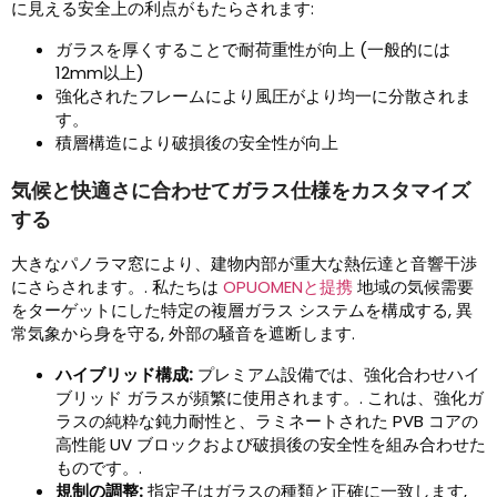
に見える安全上の利点がもたらされます:
ガラスを厚くすることで耐荷重性が向上 (一般的には
12mm以上)
強化されたフレームにより風圧がより均一に分散されま
す。
積層構造により破損後の安全性が向上
気候と快適さに合わせてガラス仕様をカスタマイズ
する
大きなパノラマ窓により、建物内部が重大な熱伝達と音響干渉
にさらされます。. 私たちは
OPUOMENと提携
地域の気候需要
をターゲットにした特定の複層ガラス システムを構成する, 異
常気象から身を守る, 外部の騒音を遮断します.
ハイブリッド構成:
プレミアム設備では、強化合わせハイ
ブリッド ガラスが頻繁に使用されます。. これは、強化ガ
ラスの純粋な鈍力耐性と、ラミネートされた PVB コアの
高性能 UV ブロックおよび破損後の安全性を組み合わせた
ものです。.
規制の調整:
指定子はガラスの種類と正確に一致します,