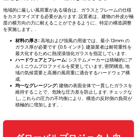
地域的に厳しい風荷重がある場合は、ガラスとフレームの仕様
をカスタマイズする必要があります. 設置者は、建物の外皮が極
度の横方向の力に耐えることができるように、特定の構造調整
を実施します。.
材料の厚さ:
高地および強風の用途では、最小 12mm の
ガラス厚が必要です (0.5 インチ). 建築業者は耐荷重性を
最大化するために熱浸漬強化ガラスを指定しています.
ハードウェアとフレーム:
システムメーカーは積極的にア
ルミニウムプロファイルを変更しています, 密閉構造, 地
域の気候需要と高層の風荷重に適合するハードウェア構
成.
均一なグレージング:
建物の表面全体で一貫したガラスを
維持することで、危険な圧力差を防止します. チェックな
し, これらの圧力の不均衡により、構造の反対側の負荷が
積極的に増加します。.