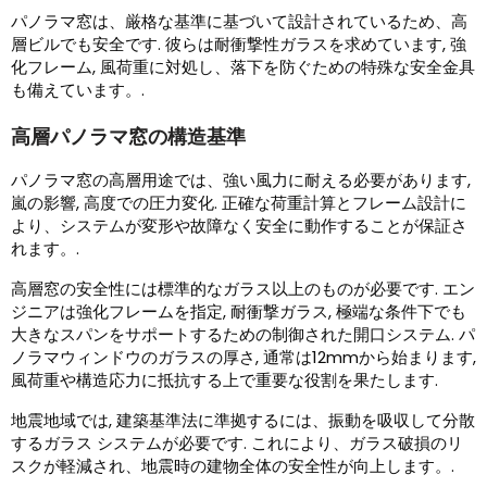
パノラマ窓は、厳格な基準に基づいて設計されているため、高
層ビルでも安全です. 彼らは耐衝撃性ガラスを求めています, 強
化フレーム, 風荷重に対処し、落下を防ぐための特殊な安全金具
も備えています。.
高層パノラマ窓の構造基準
パノラマ窓の高層用途では、強い風力に耐える必要があります,
嵐の影響, 高度での圧力変化. 正確な荷重計算とフレーム設計に
より、システムが変形や故障なく安全に動作することが保証さ
れます。.
高層窓の安全性には標準的なガラス以上のものが必要です. エン
ジニアは強化フレームを指定, 耐衝撃ガラス, 極端な条件下でも
大きなスパンをサポートするための制御された開口システム. パ
ノラマウィンドウのガラスの厚さ, 通常は12mmから始まります,
風荷重や構造応力に抵抗する上で重要な役割を果たします.
地震地域では, 建築基準法に準拠するには、振動を吸収して分散
するガラス システムが必要です. これにより、ガラス破損のリ
スクが軽減され、地震時の建物全体の安全性が向上します。.