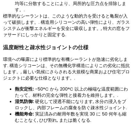
均等に分散することにより、局所的な圧力点を排除しま
す。.
標準的なシーラントは、このような動的力を受けると亀裂が入
って破損します。. 構造用シリコーンの高い弾性により、ガラス
システムが衝撃エネルギーを安全に吸収します。, 特大の窓をフ
ァサードにしっかりと固定する.
温度耐性と疎水性ジョイントの仕様
環境への曝露により標準的な有機シーラントが急速に劣化しま
す. 構造シリコーンは、その無機化学構造によりこの劣化に抵抗
します。, 厳しい気候にさらされる大規模な商業および住宅プロ
ジェクトに必要な仕様となります。.
熱安定性:
-50°C から 200°C 以上の極端な温度範囲にわ
たって、材料の完全な弾性と接着力を維持します。.
湿気防御:
硬化して浸透不能になります, 水分の浸入をブ
ロックし、内部フレームの腐食を防ぐ疎水性ジョイント.
機能寿命:
実証済みの耐用年数を実現 30 に 50 何年も縮
むことなく, ひび割れ, または脆くなる.