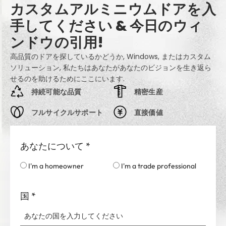
カスタムアルミニウムドアを入
手してください & 今日のウィ
ンドウの引用!
高品質のドアを探しているかどうか, Windows, またはカスタム
ソリューション, 私たちはあなたがあなたのビジョンを生き返ら
せるのを助けるためにここにいます.
持続可能な品質
精密生産
フルサイクルサポート
直接価値
あなたについて
*
I'm a homeowner
I'm a trade professional
国
*