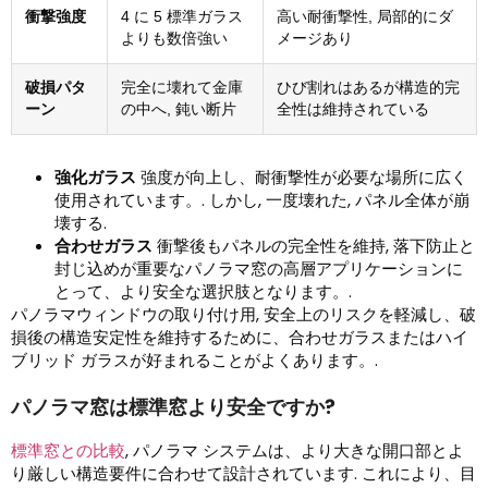
衝撃強度
4 に 5 標準ガラス
高い耐衝撃性, 局部的にダ
よりも数倍強い
メージあり
破損パタ
完全に壊れて金庫
ひび割れはあるが構造的完
ーン
の中へ, 鈍い断片
全性は維持されている
強化ガラス
強度が向上し、耐衝撃性が必要な場所に広く
使用されています。. しかし, 一度壊れた, パネル全体が崩
壊する.
合わせガラス
衝撃後もパネルの完全性を維持, 落下防止と
封じ込めが重要なパノラマ窓の高層アプリケーションに
とって、より安全な選択肢となります。.
パノラマウィンドウの取り付け用, 安全上のリスクを軽減し、破
損後の構造安定性を維持するために、合わせガラスまたはハイ
ブリッド ガラスが好まれることがよくあります。.
パノラマ窓は標準窓より安全ですか?
標準窓との比較
, パノラマ システムは、より大きな開口部とよ
り厳しい構造要件に合わせて設計されています. これにより、目