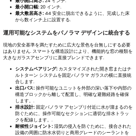
最小開口高さ:
24 インチ.
最小開口幅:
20 インチ.
最大敷居高さ:
44 安全に脱出できるように、完成した床
から数インチ上に設置する.
運用可能なシステムをパノラマ デザインに統合する
現地の安全基準を満たすために広大な景色を台無しにする必要
はありません. スマートな構造設計により、機能的な窓の種類を
大きなガラスアセンブリに直接ブレンドできます.
システムペアリング:
カスタマイズされた開き窓またはチ
ルトターン システムを固定パノラマ ガラスの横に直接統
合します.
出口パス:
操作可能なユニットを外部の深い落下や内部の
構造ブロックから離して配置し、明確な避難経路を確保
します。.
排水設計:
固定パノラマ アセンブリ付近に水が溜まるのを
防ぐために、操作可能なセクションに適切な排水トラッ
クを配線します。.
耐候性ジョイント:
湿気の侵入を防ぐために、接合された
設備の周囲に防水水切りと商用グレードのシーラントを