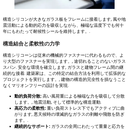
構造シリコンが大きなガラス板をフレームに接着します, 風や地
震活動による動的応力を吸収しながら、極端な温度下でも何十
年にもわたって耐候性シールを維持します。.
構造結合と柔軟性の力学
構造シリコーンは従来の機械的ファスナーに代わるもので、よ
り大型のファスナーを実現します。, 途切れることのないガラス
スパン. 安全な環境を確立します, ガラスと建物フレーム間の継
続的な接着. 建築家は、この特定の結合方法を利用して拡張的な
プロジェクトを実行します。, 建物の構造的完全性を損なうこと
なくマリオンフリーの設計を実現.
動的負荷分散:
高い風荷重による極端な力を吸収して分散
します。, 地震活動, そして標準的な構造運動.
高応力の柔軟性:
重い負荷ストレス下でもアクティブに曲
がります, 悪天候時の壊滅的なガラスの剥離や飛散を防ぎ
ます。.
継続的なサポート:
ガラスの全周にわたって重量と応力を