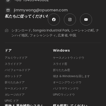
jimmywong@opuomen.com
私たちに従ってください!
シタンロード, Songxia Industrial Park, シーシャンの町, ナ
ンハイ地区, フォシャンシティ, 広東省, 中国.
ドア
Windows
アルミウッドドア
ケースメントウィンドウ
スライドドア
スライド窓
バイフォールドドア
折りたたみ窓
ポケットドア
傾き & Windowsを回します
折りたたみドア
オーニングウィンドウ
ケースメントドア
パノラマウィンドウ
ガレージのドア
UPVCウィンドウ
UPVC ドア
建物 & 屋外補助システム
餌を探索してください