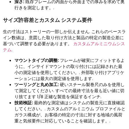
深さ:
既存フレームの内面から外面までの厚みを求めて奥
行きを測定します。.
サイズ許容差とカスタム システム要件
生の寸法はストーリーの一部しか伝えません. これらのベースラ
イン数値は、意図した取り付け方法と製品の特定の製造公差に
基づいて調整する必要があります。
カスタムアルミニウムシス
テム
.
マウントタイプの調整:
フレームが確実にフィットするよ
うに、インサイドマウントの取り付けには記録された最
小の測定値を使用してください。. 外部取り付けアプリケ
ーションには最大の測定値を使用します.
ツーリングと丸め加工:
硬いスチール製巻尺のみを使用し
て測定してください. すべての最終寸法を最も近い値に切
り捨てます 1/8 正確な製造を保証するインチ.
技術検証:
最終的な測定値はシステムの製造元に直接確認
してください。. カスタムのアルミニウム プロファイルと
ガラス構成が、お客様の特定の寸法に対する地域の風荷
重と気候要件に対応していることを確認します。.