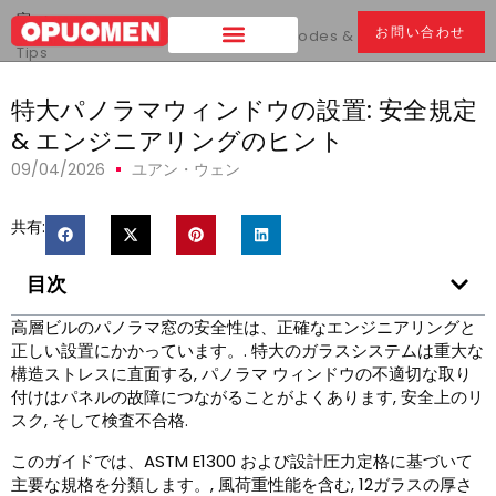
家
>
お問い合わせ
特大パノラマウィンドウの設置:
Safety Codes & Engineering
Tips
特大パノラマウィンドウの設置: 安全規定
& エンジニアリングのヒント
09/04/2026
ユアン・ウェン
共有:
目次
高層ビルのパノラマ窓の安全性は、正確なエンジニアリングと
正しい設置にかかっています。. 特大のガラスシステムは重大な
構造ストレスに直面する, パノラマ ウィンドウの不適切な取り
付けはパネルの故障につながることがよくあります, 安全上のリ
スク, そして検査不合格.
このガイドでは、ASTM E1300 および設計圧力定格に基づいて
主要な規格を分類します。, 風荷重性能を含む, 12ガラスの厚さ