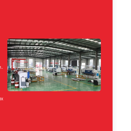
..
их