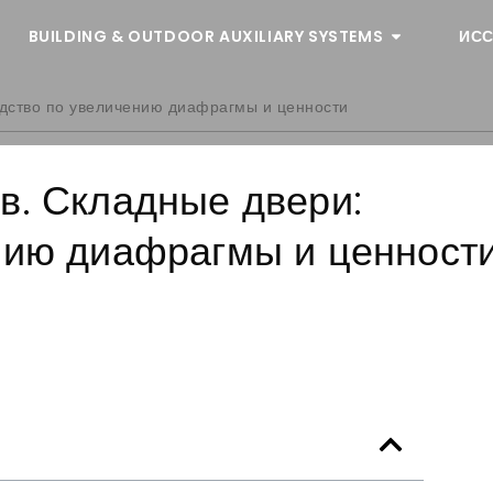
BUILDING & OUTDOOR AUXILIARY SYSTEMS
ИСС
одство по увеличению диафрагмы и ценности
в. Складные двери:
нию диафрагмы и ценност