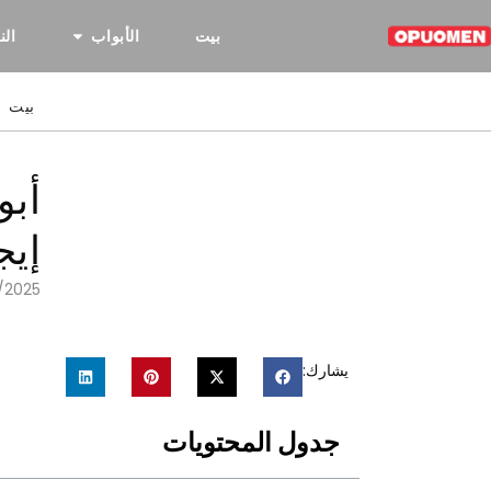
بيت
الأبواب
الن
بيت
أبو
إيج
/2025
يشارك:
جدول المحتويات