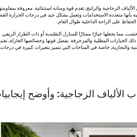
ألياف الزجاجية والراتنج, تقدم قوة ومتانة استثنائية. معروفة بمقاومته
اجية بأنها متعددة الاستخدامات وتعمل بشكل جيد في درجات الحرارة الق
الحفاظ على الراحة الداخلية طوال العام.
ب, مما يجعلها خيارًا ممتازًا للمنازل التقليدية أو ذات الطراز الريفي.
 الخيارات المطلية والمزخرفة. بفضل قوتها وخصائصها العازلة, تعتبر
نية والتجارية, خاصة في المناخات التي تتميز بتغيرات كبيرة في درجات
اب الألياف الزجاجية: وأوضح إيجابيا