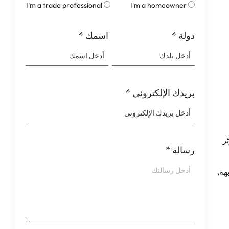
I'm a trade professional
I'm a homeowner
دولة
*
اسمك
*
بريدك الإلكتروني
*
ر
رسالة
*
هة,