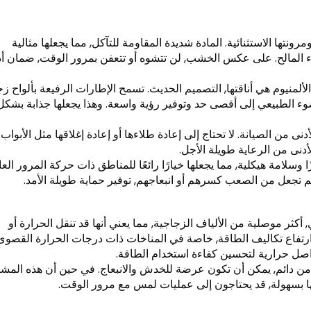
رونتها الاستثنائية. المادة شديدة المقاومة للتآكل, مما يجعلها مثالية
اء المالح. على عكس الخشب, لن تتشوه أو تتعفن بمرور الوقت, ضمان أد
لألمنيوم هي أناقتها, التصميم الحديث. تسمح الإطارات الرفيعة بألواح ز
الضوء الطبيعي إلى أقصى حد وتوفير رؤية واسعة. وهذا يجعلها جذابة بشكل
دنى من الصيانة. لا تحتاج إلى إعادة طلاءها أو إعادة إغلاقها مثل الأبواب
أدنى من الرعاية طويلة الأجل.
زًا وسلامة هيكلية, مما يجعلها خيارًا رائعًا للمناطق ذات حركة المرور العا
هم تجعل من الصعب كسرهم أو انبعاجهم, توفير حماية طويلة الأمد.
, أكثر موصلية من الألياف الزجاجية, مما يعني أنها قد تنقل الحرارة أو
 ارتفاع تكاليف الطاقة, خاصة في المناخات ذات درجات الحرارة القصوى
بفواصل حرارية لتحسين كفاءة استخدام الطاقة.
من دائم, يمكن أن تكون عرضة للخدش والانبعاج. في حين أن هذه المش
ا بسهولة, قد يحتاجون إلى عمليات لمس مع مرور الوقت.