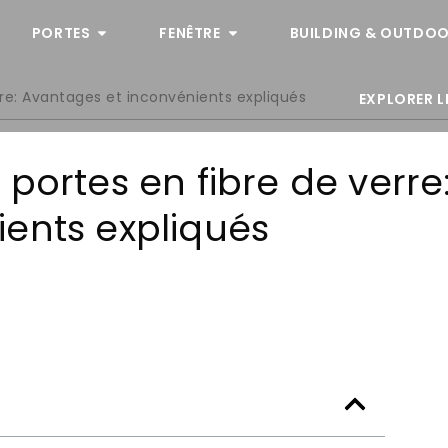
PORTES
FENÊTRE
BUILDING & OUTDOO
rre: Avantages et inconvénients expliqués
EXPLORER L
portes en fibre de verre
ents expliqués