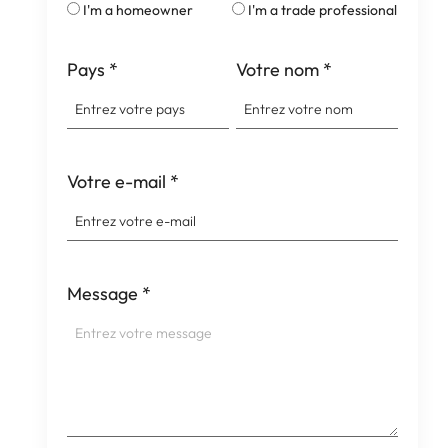
I'm a homeowner
I'm a trade professional
Pays
*
Votre nom
*
Votre e-mail
*
Message
*