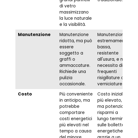
di vetro
massimizzano
la luce naturale
e la visibilità.
Manutenzione
Manutenzione
Manutenzione
ridotta, ma può
estremamente
essere
bassa,
soggetto a
resistente
graffi o
all'usura, e non
ammaccature.
necessita di
Richiede una
frequenti
pulizia
risigillature o
occasionale.
verniciature.
Costo
Più conveniente
Costo iniziale
in anticipo, ma
più elevato,
potrebbe
ma potenziali
comportare
risparmi a
costi energetici
lungo termine
più elevati nel
sulle bollette
tempo a causa
energetiche
del minore
grazie a un