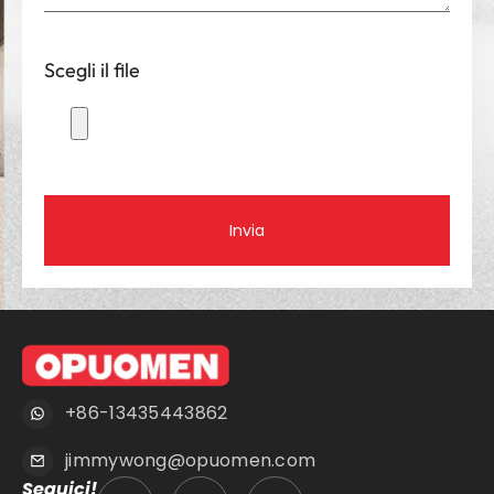
Scegli il file
Invia
+86-13435443862
jimmywong@opuomen.com
Seguici!