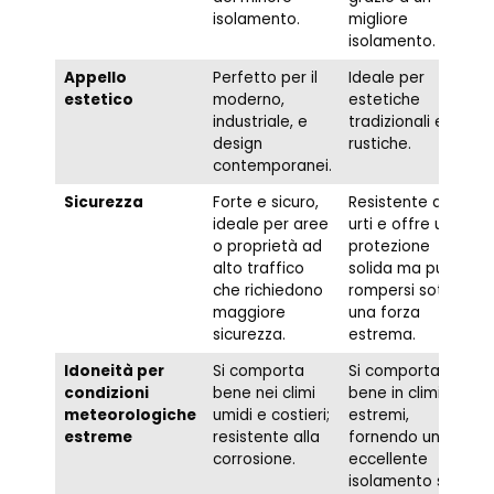
isolamento.
migliore
isolamento.
Appello
Perfetto per il
Ideale per
estetico
moderno,
estetiche
industriale, e
tradizionali e
design
rustiche.
contemporanei.
Sicurezza
Forte e sicuro,
Resistente agli
ideale per aree
urti e offre una
o proprietà ad
protezione
alto traffico
solida ma può
che richiedono
rompersi sotto
maggiore
una forza
sicurezza.
estrema.
Idoneità per
Si comporta
Si comporta
condizioni
bene nei climi
bene in climi
meteorologiche
umidi e costieri;
estremi,
estreme
resistente alla
fornendo un
corrosione.
eccellente
isolamento sia