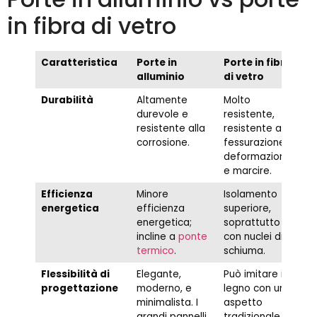
in fibra di vetro
Caratteristica
Porte in
Porte in fibra
alluminio
di vetro
Durabilità
Altamente
Molto
durevole e
resistente,
resistente alla
resistente alla
corrosione.
fessurazione,
deformazione,
e marcire.
Efficienza
Minore
Isolamento
energetica
efficienza
superiore,
energetica;
soprattutto
incline a
ponte
con nuclei di
termico
.
schiuma.
Flessibilità di
Elegante,
Può imitare il
progettazione
moderno, e
legno con un
minimalista. I
aspetto
grandi pannelli
tradizionale.